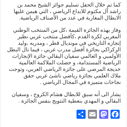
كما تم خلال الحفل تسليم جوائز الشيخ محمد بن
راشد آل مكتوم للابداع الرياضي ، التي هيمن عليها
الابطال المغاربة في عدد من الأصناف الرياضية.
وفاز بهذه الجائزة القيمة ،كل من المنتخب الوطني
المغربي لكرة القدم ،كأفضل منتخب عربي نظير
إنجازه التاريخي في مونديال قطر ، ومدربه ،وليد
الركراكي بجائزة أفضل مدرب عربي ، فيما نال البطل
الأولمبي و العالمي سفيان البقالي جائزة الإنجازات
الرياضية المستدامة، و حصلت الملاكمة العالمية
خديجة المرضي على جائزة الرياضي العربي، وتوجت
ملاك العلمي بجائزة رياضي ناشئ عربي حقق
نجاحات متميزة في المجال الرياضي .
يشار الى أنه سبق للابطال هشام الكروج ، وسفيان
البقالي و المهدي بنعطية التتويج بنفس الجائزة .
S
E
M
Fa
ha
m
as
ce