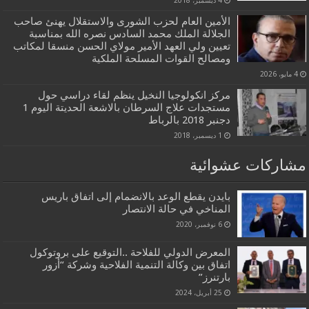
الأمين العام لحزب الشورى والاستقلال يهنئ صاحب
الجلالة الملك محمد السادس نصره الله بمناسبة
تعيين ولي العهد الأمير مولاي الحسن منسقا لمكاتب
ومصالح القوات المسلحة الملكية
4 مايو، 2026
مركز انكولوجيا النخيل ينظم لقاء دراسي حول
مستجدات علاج السرطان بالاشعة الحديتة اليوم 1
دجنبر 2018 بالرباط
1 ديسمبر، 2018
مشاركات عشوائية
بايدن يقطع الوعد بالانضمام إلى اتفاق باريس
المناخي في حالة الانتصار
6 نوفمبر، 2020
المعرض الدولي للفلاحة ..التوقيع على بروتوكول
اتفاق بين وكالة التنمية الفلاحية وشركة “أزور
بارتنرز”
25 أبريل، 2024