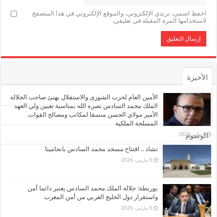
احفظ اسمي، بريدي الإلكتروني، والموقع الإلكتروني في هذا المتصفح
لاستخدامها المرة المقبلة في تعليقي.
الأخيرة
الأشهر
الأمين العام لحزب الشورى والاستقلال يهنئ صاحب الجلالة
الملك محمد السادس نصره الله بمناسبة تعيين ولي العهد
الأمير مولاي الحسن منسقا لمكاتب ومصالح القوات
تعليقات
المسلحة الملكية
4 مايو، 2026
الوسوم
تشاد .. افتتاح مسجد محمد السادس بانجامينا
9 مارس، 2026
بوريطة: جلالة الملك محمد السادس يعتبر دائما أمن
واستقرار دول الخليج العربي من أمن المغرب
9 مارس، 2026