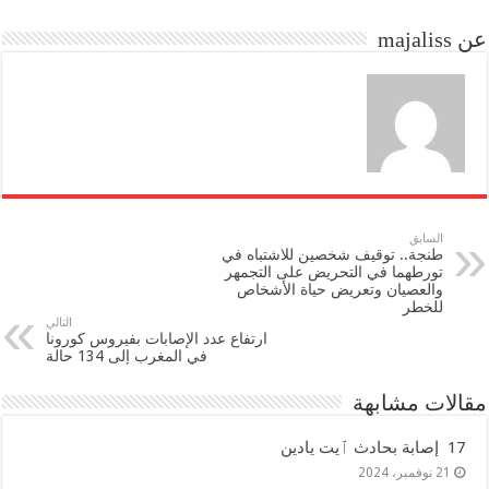
do
ok
عن majaliss
n
السابق
طنجة.. توقيف شخصين للاشتباه في
تورطهما في التحريض على التجمهر
والعصيان وتعريض حياة الأشخاص
للخطر
التالي
ارتفاع عدد الإصابات بفيروس كورونا
في المغرب إلى 134 حالة
مقالات مشابهة
17 إصابة بحادث ٱيت يادين
21 نوفمبر، 2024