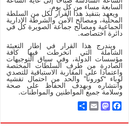
الساعة السادسة صباحا إلى غاية الساعة
السابعة مساء من كل يوم.
ويعهد بتنفيذ هذا القرار لكل من السلطة
المحلية، ومصالح الأمن والشرطة الإدارية
الجماعية ومصالح جماعة الصويرة كل في
دائرة اختصاصه.
ويندرج هذا القرار في إطار التعبئة
الشاملة التي انخرطت فيها كافة
مؤسسات الدولة، وفي سياق التوجيهات
الصادرة من طرف السلطات المختصة
واعتمادا على المقاربة الاستباقية للتصدي
لوباء “كورونا” والحد من احتمال تفشيه
وانتشاره وبهدف الحفاظ على صحة
وسلامة جميع المواطنين والمواطنات.
S
E
M
Fa
ha
m
as
ce
re
ail
to
bo