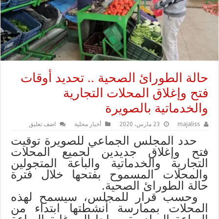
حالة الطورائ الصحية .. تحديد أوقات
فتح وإغلاق المحلات التجارية
والخدماتية بالصويرة
majaliss
23 مارس، 2020
أخبار محلية
اضف تعليق
حدد المجلس الجماعي للصويرة توقيت
فتح وإغلاق جديدين لجميع المحلات
التجارية والخدماتية والباعة المتجولين
والمحلات المسموح بفتحها خلال فترة
حالة الطورائ الصحية.
وحسب قرار للمجلس، سيسمح لهذه
المحلات بممارسة أنشطتها ابتداء من