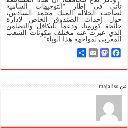
تأتي في إطار “التوجيهات السامية
لصاحب الجلالة الملك محمد السادس،
حول إحداث الصندوق الخاص لإدارة
جائحة كورونا، ودعما للتكافل والتضامن
الذي عبرت عنه مختلف مكونات الشعب
المغربي لمواجهة هذا الوباء”.
S
E
M
Fa
ha
m
as
ce
re
ail
to
bo
do
ok
عن majaliss
n