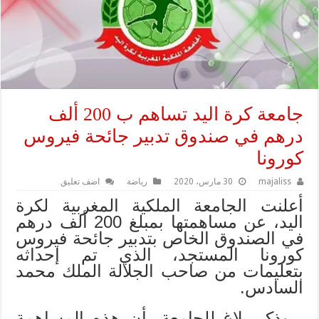
جامعة كرة اليد تساهم ب 200 ألف
درهم في صندوق تدبير جائحة فيروس
كورونا
majaliss
30 مارس، 2020
رياضة
اضف تعليق
أعلنت ‏الجامعة الملكية المغربية لكرة
اليد، عن مساهمتها بمبلغ 200 ألف درهم
في الصندوق الخاص بتدبير جائحة فيروس
كورونا المستجد، الذي تم إحداثه
بتعليمات من صاحب الجلالة الملك محمد
السادس.
وذكر بلاغ للجامعة، أن هذه المساهمة