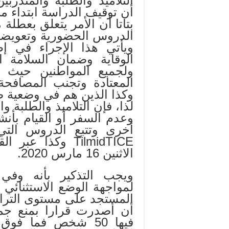
التلاميذ والطلبة والمتدربي
بتاتا أن الأمر يتعلق بعطلة
الدروس الحضورية وتعويضها 
ويأتي هذا الإجراء في إطار
الوقاية وضمان السلامة ال
ولجميع المواطنين حيث ي
المعتادة وتجنب المصافح
وكذا الذين هم في وضعية 
لذا، فإن التلاميذ والطلبة و
وعدم السفر أو القيام بأن
أخرى وتتبع الدروس التي س
TilmidTICE وكذا ع
الاثنين 16 مارس 2020.
ويجب التذكير بأنه وفي إ
لمواجهة الوضع الاستثنائي
المستجد على مستوى الترا
أن أصدرت قرارا بمنع جمي
فيها 50 شخص فما فو