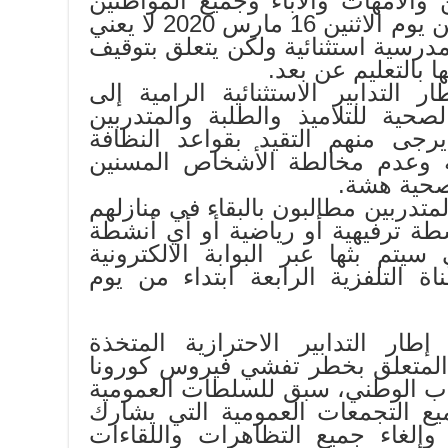
ن والأمهات والآباء وجميع المواطنين
أن توقيف الدراسة ابتداء من يوم الاثنين 16 مارس 2020 لا يعني
 مدرسية استثنائية ولكن يتعلق بتوقيف
بالتعليم عن بعد.
 التدابير الاستثنائية الرامية إلى
صحية للتلاميذ والطلبة والمتدربين
رجى منهم التقيد بقواعد النظافة
ة وعدم مخالطة الأشخاص المسنين
صحية هشة.
المتدربين مطالبون بالبقاء في منازلهم
شطة ترفيهية أو رياضية أو أي أنشطة
يتم بثها عبر البوابة الالكترونية
بر القناة التلفزية الرابعة ابتداء من يوم
طار التدابير الاحترازية المتخذة
 المتعلق بخطر تفشي فيروس كورونا
ب الوطني، سبق للسلطات العمومية
ع التجمعات العمومية التي يشارك
ق وإلغاء جميع التظاهرات واللقاءات