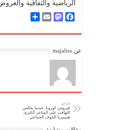
الرياضية والثقافية والعروض 
S
E
M
Fa
ha
m
as
ce
re
ail
to
bo
do
ok
عن majaliss
n
السابق
فيروس كورونا..عندما يعكس
التهافت على المتاجر الكبرى
هستيريا الخوف الجماعي
مقالات مشابهة