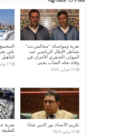
تعزية ومواساة: “مجالس.نت”
المجتمع 
تشاطر الإطار الرياضي عبد
على تغي
المولى الخنفري الأحزان في
التأهيل
وفاة نجله الشاب يحيى
17 يوليو، 2025
15 فبراير، 2026
تكريم الأستاذ نور الدين شانا
ضربة جدي
للطبقة ا
15 يوليو، 2024