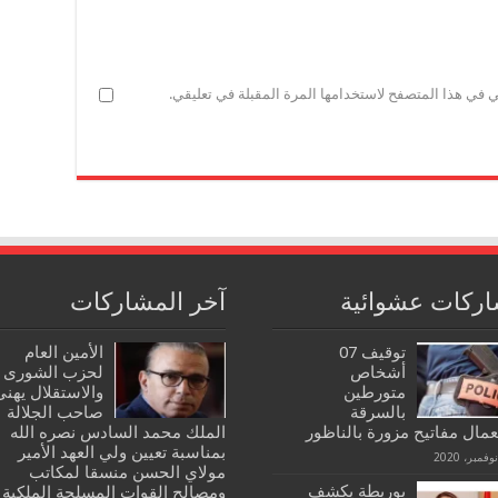
ي في هذا المتصفح لاستخدامها المرة المقبلة في تعليقي.
ركات عشوائية
آخر المشاركات
توقيف 07
الأمين العام
أشخاص
لحزب الشورى
متورطين
والاستقلال يهنئ
بالسرقة
صاحب الجلالة
مال مفاتيح مزورة بالناظور
الملك محمد السادس نصره الله
بمناسبة تعيين ولي العهد الأمير
مولاي الحسن منسقا لمكاتب
بوريطة يكشف
ومصالح القوات المسلحة الملكية