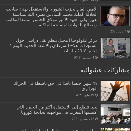
4 ديسمبر، 2018
الأمين العام لحزب الشورى والاستقلال يهنئ صاحب
الجلالة الملك محمد السادس نصره الله بمناسبة
تعيين ولي العهد الأمير مولاي الحسن منسقا لمكاتب
ومصالح القوات المسلحة الملكية
4 مايو، 2026
مركز انكولوجيا النخيل ينظم لقاء دراسي حول
مستجدات علاج السرطان بالاشعة الحديتة اليوم 1
دجنبر 2018 بالرباط
1 ديسمبر، 2018
مشاركات عشوائية
18 شهرا حبسا نافذا في حق ناشطة في الحراك
الجزائري
19 يناير، 2021
ليبيا تتطلع إلى الاستفادة أكثر من الخبرة التي
اكتسبها المغرب في مواجهته لجائحة كورونا
12 ديسمبر، 2021
مواطنون يحتفون وسط الرباط بالانتصارات