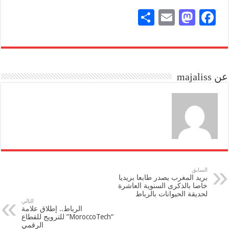
S
E
M
Fa
ha
m
as
ce
re
ail
to
bo
do
ok
عن majaliss
n
السابق
بريد المغرب يصدر طابعا بريديا
خاصا بالذكرى السنوية العاشرة
لحديقة الحيوانات بالرباط
التالي
الرباط.. إطلاق علامة
“MoroccoTech” للترويج للقطاع
الرقمي