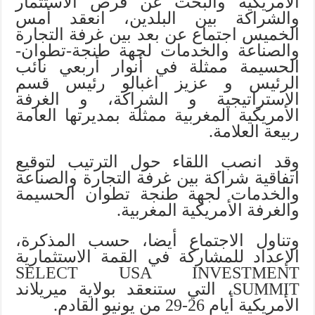
الأمريكية والبحث عن فرص الاستثمار
والشراكة بين البلدين، انعقد أمس
الخميس اجتماع عن بعد بين غرفة التجارة
والصناعة والخدمات لجهة طنجة-تطوان-
الحسيمة ممثلة في أنوار أربعي نائب
الرئيس و عزيز اغبالو رئيس قسم
الاستراتيجية و الشراكة، و الغرفة
الأمريكية المغربية ممثلة بمديرتها العامة
ربيعة العلامة.
وقد انصب اللقاء حول الترتيب لتوقيع
اتفاقية شراكة بين غرفة التجارة والصناعة
والخدمات لجهة طنجة تطوان الحسيمة
والغرفة الأمريكية المغربية.
وتناول الاجتماع أيضا، حسب المذكرة،
الإعداد للمشاركة في القمة الاستثمارية
SELECT USA INVESTMENT
SUMMIT، التي ستنعقد بولاية ميريلاند
الأمريكية أيام 26-29 من يونيو القادم.