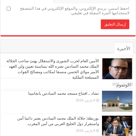
احفظ اسمي، بريدي الإلكتروني، والموقع الإلكتروني في هذا المتصفح
لاستخدامها المرة المقبلة في تعليقي.
الأخيرة
الأشهر
الأمين العام لحزب الشورى والاستقلال يهنئ صاحب الجلالة
الملك محمد السادس نصره الله بمناسبة تعيين ولي العهد
الأمير مولاي الحسن منسقا لمكاتب ومصالح القوات
تعليقات
المسلحة الملكية
4 مايو، 2026
الوسوم
تشاد .. افتتاح مسجد محمد السادس بانجامينا
9 مارس، 2026
بوريطة: جلالة الملك محمد السادس يعتبر دائما أمن
واستقرار دول الخليج العربي من أمن المغرب
9 مارس، 2026