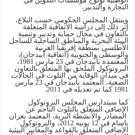
التجارة والتدبير.
وينتقل المجلس الحكومي حسب البلاغ،
إثر ذلك إلى دراسة الاتفاقية المتعلقة
بالتعاون في مجال حماية وتدبير وتنمية
البيئة البحرية والمناطق الساحلية للساحل
الأطلسي بمنطقة إفريقيا الغربية
والوسطى والجنوبية (اتفاقية أبيدجان)،
المعتمدة بأبيدجان في 23 مارس 1981،
البروتوكول الملحق بها المتعلق بالتعاون
في ميدان الوقاية من التلوث في الحالات
الصعبة، المعتمد بأبيدجان في 23 مارس
1981 كما تم تعديله في 2011.
كما سيتدارس المجلس البروتوكول
الإضافي المتعلق بالتلوث الناجم عن
المصادر والأنشطة البرية، المعتمد بغران
باسام في 12 يونيه 2012، والبروتوكول
الإضافي المتعلق بالقواعد والمعايير البيئية