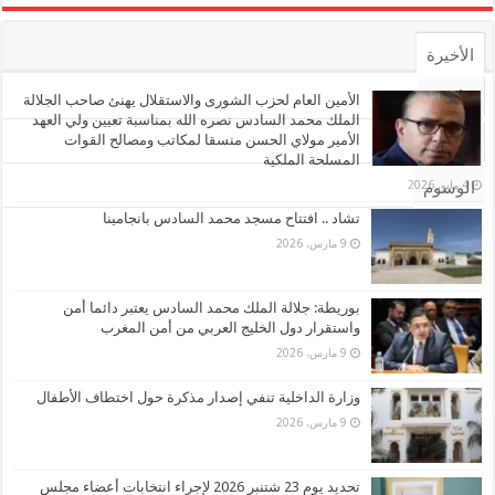
الأخيرة
الأشهر
الأمين العام لحزب الشورى والاستقلال يهنئ صاحب الجلالة
الملك محمد السادس نصره الله بمناسبة تعيين ولي العهد
الأمير مولاي الحسن منسقا لمكاتب ومصالح القوات
تعليقات
المسلحة الملكية
4 مايو، 2026
الوسوم
تشاد .. افتتاح مسجد محمد السادس بانجامينا
9 مارس، 2026
بوريطة: جلالة الملك محمد السادس يعتبر دائما أمن
واستقرار دول الخليج العربي من أمن المغرب
9 مارس، 2026
وزارة الداخلية تنفي إصدار مذكرة حول اختطاف الأطفال
9 مارس، 2026
تحديد يوم 23 شتنبر 2026 لإجراء انتخابات أعضاء مجلس