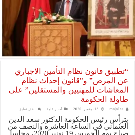
“تطبيق قانون نظام التأمين الاجباري
عن المرض” و”قانون إحداث نظام
المعاشات للمهنيين والمستقلين” على
طاولة الحكومة
majaliss
16 نوفمبر، 2020
أخبار عامة
اضف تعليق
يترأس رئيس الحكومة الدكتور سعد الدين
العثماني في الساعة العاشرة والنصف من
صباح يوم الخميس 19 نونبر 2020، مجلسا