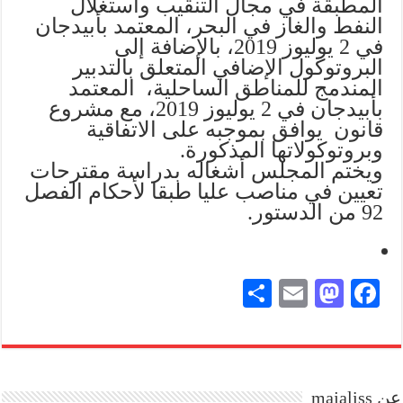
المطبقة في مجال التنقيب واستغلال
النفط والغاز في البحر، المعتمد بأبيدجان
في 2 يوليوز 2019، بالإضافة إلى
البروتوكول الإضافي المتعلق بالتدبير
المندمج للمناطق الساحلية، المعتمد
بأبيدجان في 2 يوليوز 2019، مع مشروع
قانون يوافق بموجبه على الاتفاقية
وبروتوكولاتها المذكورة.
ويختم المجلس أشغاله بدراسة مقترحات
تعيين في مناصب عليا طبقا لأحكام الفصل
92 من الدستور.
S
E
M
Fa
ha
m
as
ce
re
ail
to
bo
do
ok
عن majaliss