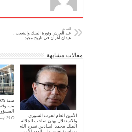
السابق
عيد العرش وثورة الملك والشعب..
عيدان أغران في تاريخ مجيد
مقالات مشابهة
مسبوقة 
المسؤولي
الأمين العام لحزب الشورى
29 ديسمبر، 2025
والاستقلال يهنئ صاحب الجلالة
الملك محمد السادس نصره الله
بمناسبة تعيين ولي العهد الأمير