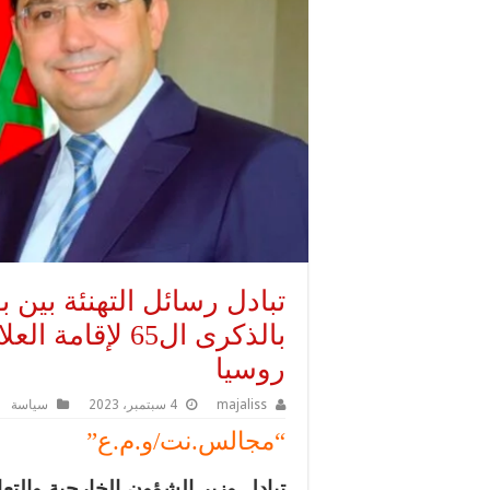
تبادل رسائل التهنئة بين 
بالذكرى ال65 لإ
روسيا
majaliss
4 سبتمبر، 2023
سياسة
“مجالس.نت/و.م.ع”
تبادل وزير الشؤون الخارجية والتعا