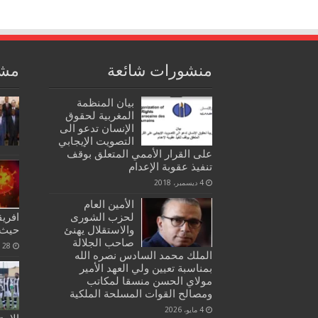
منشورات شائعة
مشا
بيان المنظمة
المغربية لحقوق
الإنسان تدعو الى
التصويت الإيجابي
على القرار الأممي المتعلق بوقف
تنفيذ عقوبة الإعدام
4 ديسمبر، 2018
الأمين العام
لحزب الشورى
افريق
والاستقلال يهنئ
حيث 
صاحب الجلالة
28 سبتمبر، 2020
الملك محمد السادس نصره الله
بمناسبة تعيين ولي العهد الأمير
مولاي الحسن منسقا لمكاتب
ومصالح القوات المسلحة الملكية
4 مايو، 2026