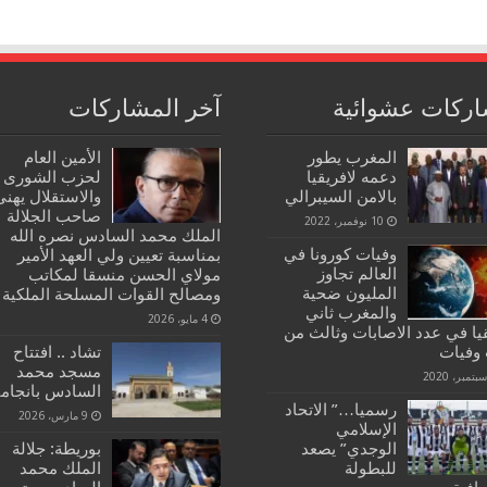
ركات عشوائية
آخر المشاركات
المغرب يطور
الأمين العام
دعمه لافريقيا
لحزب الشورى
بالامن السيبرالي
والاستقلال يهنئ
صاحب الجلالة
10 نوفمبر، 2022
الملك محمد السادس نصره الله
وفيات كورونا في
بمناسبة تعيين ولي العهد الأمير
العالم تجاوز
مولاي الحسن منسقا لمكاتب
المليون ضحية
ومصالح القوات المسلحة الملكية
والمغرب ثاني
4 مايو، 2026
يا في عدد الاصابات وثالث من
وفيات
تشاد .. افتتاح
مسجد محمد
السادس بانجامي
رسميا…” الاتحاد
9 مارس، 2026
الإسلامي
الوجدي” يصعد
بوريطة: جلالة
للبطولة
الملك محمد