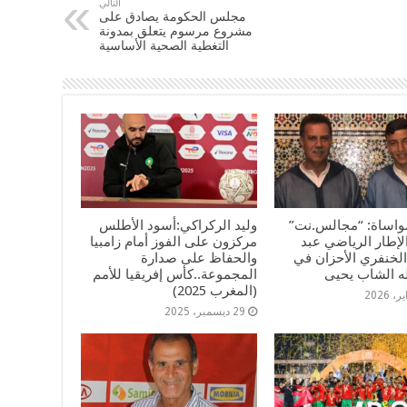
التالي
مجلس الحكومة يصادق على
مشروع مرسوم يتعلق بمدونة
التغطية الصحية الأساسية
مواساة: “مجالس.نت”
وليد الركراكي:أسود الأطلس
إطار الرياضي عبد
مركزون على الفوز أمام زامبيا
الخنفري الأحزان في
والحفاظ على صدارة
له الشاب يحيى
المجموعة..كأس إفريقيا للأمم
(المغرب 2025)
29 ديسمبر، 2025