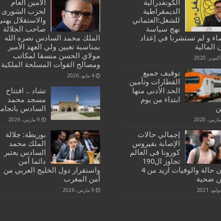
الكونفدرالية
الأمين العام
الديمقراطية
لحزب الشورى
للشغل:العثماني
والاستقلال يهنئ
نهج سياسة
صاحب الجلالة
اء و لم تستشرنا في إعداد
الملك محمد السادس نصره الله
 المالية
بمناسبة تعيين ولي العهد الأمير
مولاي الحسن منسقا لمكاتب
ومصالح القوات المسلحة الملكية
توقيف جميع
4 مايو، 2026
القطارات وتأمين
الحد الأدنى منها
تشاد .. افتتاح
ابتداء من يوم
مسجد محمد
ين
السادس بانجامي
9 مارس، 2026
إجمالي حالات
بوريطة: جلالة
الإصابة بفيروس
الملك محمد
كورونا فى العالم
السادس يعتبر
تجاوز ال190
دائما أمن
مليون حالة والوفيات ازيد من 4
واستقرار دول الخليج العربي من
ين ضحية
أمن المغرب
9 مارس، 2026