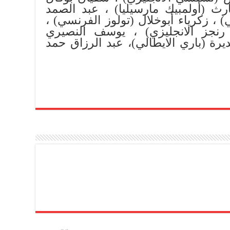
رث (أولمبيك مارسيليا) ، عبد الصمد
) ، زكرياء أبوخلال (تولوز الفرنسي) ،
رنجز الانجليزي) ، يوسف النصيري
ديرة (باري الايطالي)، عبد الرزاق حمد