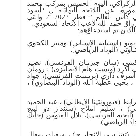
لركراكي، اليوم الخميس بمركب محمد
ورة، عن اللائحة النهائية ل “أسود
الأطلس” التي ستشارك في كأس العالم ” قطر 2022 “، والتي
زاق حمد الله لاعب الاتحاد السعودي.
ونو (اشبيلية الإسباني) ومنير الكجوي
اوتي (الوداد الرياضي).
ي (سان جيرمان الفرنسي)، نصير
ف أكرد (ويست هام الانجليزي) ، رومان
أشرف داري (بريست الفرنسي)، جواد
) ، يحيى عطية الله (الوداد البيضاوي) ،
بط (فيورونتينا الايطالي) ، عبد الحميد
لي) ، سليم أملاح (ستندار دو لييج
 (انجيه الفرنسي)، بلال القنوس (جانك
اد الرياضي).
(تشلسي الانجليزي) ، سفيان بوفال