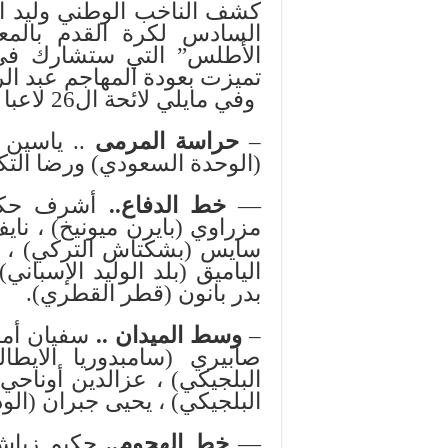
كشف الناخب الوطني وليد ا
السادس لكرة القدم بالمعم
تميزت بعودة المهاجم عبد الر
وفي مايلي لائحة ال26 لاعبا الذين تم استدعاؤهم:
–
حراسة المرمى
.. ياسين ب
(الوحدة السعودي) ورضا التكن
—
خط الدفاع..
أشرف حكيم
مزراوي (بايرن ميونيخ) ، ناي
سايس (بشكتاش التركي) ، 
الياميق (بلد الوليد الإسباني
بدر بانون (قطر القطري).
–
وسط الميدان ..
سفيان أمرا
صابيري (سامبدوريا الايطا
البلجيكي) ، عزالدين أوناحي
البلجيكي) ، يحيى جبران (الود
—
خط الهجوم..
حكيم زياش 