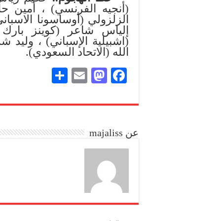
(أنجيه الفرنسي) ، أمين حا
الزلزولي (أوساسونا الاسباني
إلياس شاعر (كوينز بارك 
(اشبيلية الإسباني) ، وليد ش
الله (الاتحاد السعودي).
S
E
M
Fa
ha
m
as
ce
re
ail
to
bo
do
ok
عن majaliss
n