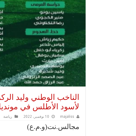
الناخب الوطني وليد الركر
لأسود الأطلس في مونديال ق
majaliss
10 نوفمبر، 2022
رياضة
مجالس.نت(و.م.ع)