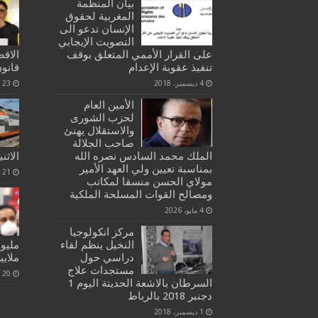
بيان المنظمة
المغربية لحقوق
الإنسان تدعو الى
التصويت الإيجابي
على القرار الأممي المتعلق بوقف
الاقص
تنفيذ عقوبة الإعدام
قانون
4 ديسمبر، 2018
23 أكتوبر، 2020
الأمين العام
لحزب الشورى
والاستقلال يهنئ
صاحب الجلالة
الملك محمد السادس نصره الله
الاثن
بمناسبة تعيين ولي العهد الأمير
21 مارس، 2020
مولاي الحسن منسقا لمكاتب
ومصالح القوات المسلحة الملكية
4 مايو، 2026
مركز انكولوجيا
النخيل ينظم لقاء
دراسي حول
ملاي
مستجدات علاج
20 يوليو، 2021
السرطان بالاشعة الحديتة اليوم 1
دجنبر 2018 بالرباط
1 ديسمبر، 2018