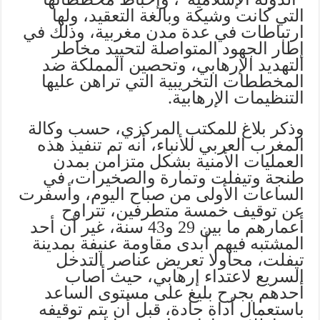
التي كانت وشيكة وبالغة التعقيد، ولها
ارتباطات في عدة مدن مغربية، وذلك في
إطار الجهود المتواصلة لتحييد مخاطر
التهديد الإرهابي، وتحصين المملكة ضد
المخططات التخريبية التي تراهن عليها
التنظيمات الإرهابية.
وذكر بلاغ للمكتب المركزي، حسب وكالة
المغرب العربي للأنباء، أنه تم تنفيذ هذه
العمليات الأمنية بشكل متزامن بمدن
طنجة وتيفلت وتمارة والصخيرات، في
الساعات الأولى من صباح اليوم، وأسفرت
عن توقيف خمسة متطرفين، تتراوح
أعمارهم ما بين 29 و43 سنة، غير أن أحد
المشتبه فيهم أبدى مقاومة عنيفة بمدينة
تيفلت، محاولا تعريض عناصر التدخل
السريع لاعتداء إرهابي، حيث أصاب
أحدهم بجرح بليغ على مستوى الساعد
باستعمال أداة حادة، قبل أن يتم توقيفه