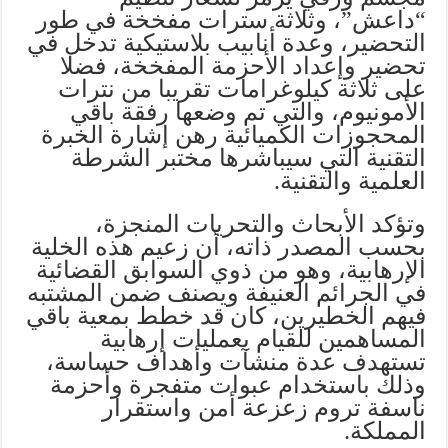
“داعش”، وثلاثة سترات مفخخة في طور
التحضير، وعدة أنابيب بلاستيكية تدخل في
تحضير وإعداد الأحزمة المفخخة، فضلا
على ثلاثة كيلوغرامات تقريبا من نترات
الأمونيوم، والتي تم وضعها رفقة باقي
المحجوزات الكميائية رهن إشارة الخبرة
التقنية التي سيباشرها مختبر الشرطة
العلمية والتقنية.
وتؤكد الأبحاث والتحريات المنجزة،
بحسب المصدر ذاته، أن زعيم هذه الخلية
الإرهابية، وهو من ذوي السوابق القضائية
في الجرائم العنيفة ويصنف ضمن المشتبه
فيهم الخطيرين، كان قد خطط بمعية باقي
المساهمين للقيام بعمليات إرهابية
تستهدف عدة منشآت وأهداف حساسة،
وذلك باستخدام عبوات متفجرة وأحزمة
ناسفة تروم زعزعة أمن واستقرار
المملكة.