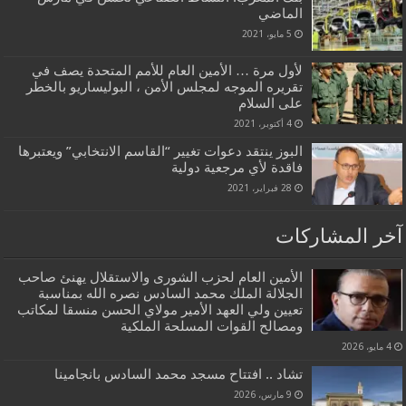
الماضي
5 مايو، 2021
لأول مرة … الأمين العام للأمم المتحدة يصف في
تقريره الموجه لمجلس الأمن ، البوليساريو بالخطر
على السلام
4 أكتوبر، 2021
البوز ينتقد دعوات تغيير “القاسم الانتخابي” ويعتبرها
فاقدة لأي مرجعية دولية
28 فبراير، 2021
آخر المشاركات
الأمين العام لحزب الشورى والاستقلال يهنئ صاحب
الجلالة الملك محمد السادس نصره الله بمناسبة
تعيين ولي العهد الأمير مولاي الحسن منسقا لمكاتب
ومصالح القوات المسلحة الملكية
4 مايو، 2026
تشاد .. افتتاح مسجد محمد السادس بانجامينا
9 مارس، 2026