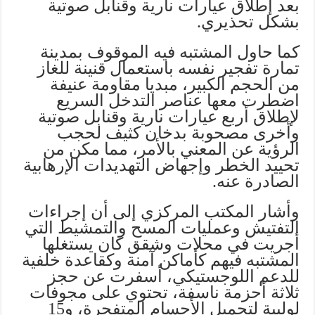
بعد إطلاق عيارات نارية وقنابل صوتية
بشكل تحذيري.
كما حاول المشتبه فيه الموقوف بمدينة
تمارة تفجير نفسه باستعمال قنينة للغاز
من الحجم الكبير، مبديا مقاومة عنيفة
اضطرت معها عناصر التدخل السريع
لإطلاق أربع عيارات نارية وقنابل صوتية
وأخرى مصحوبة بدخان كثيف لحجب
الرؤية عن المعني بالأمر، مما مكن من
تحييد الخطر وإجهاض التهديدات الإرهابية
الصادرة عنه.
وأشار المكتب المركزي إلى أن إجراءات
التفتيش وعمليات المسح والتمشيط التي
أجريت في محلات وشقق كان يستغلها
المشتبه فيهم كأماكن آمنة وكقاعدة خلفية
للدعم اللوجستيكي، أسفرت عن حجز
ثلاثة أحزمة ناسفة، تحتوي على مجوفات
لولبية لتحميل الأجسام المتفجرة، و15