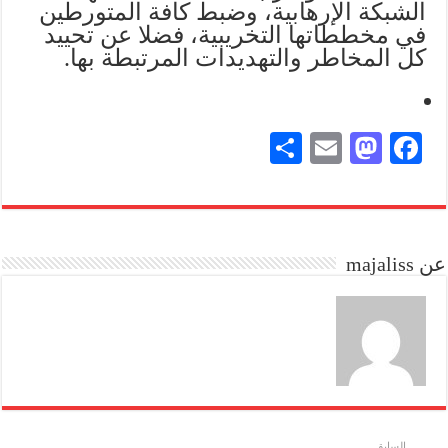
الشبكة الإرهابية، وضبط كافة المتورطين
في مخططاتها التخريبية، فضلا عن تحييد
كل المخاطر والتهديدات المرتبطة بها.
S
E
M
Fa
ha
m
as
ce
re
ail
to
bo
do
ok
عن majaliss
n
السابق