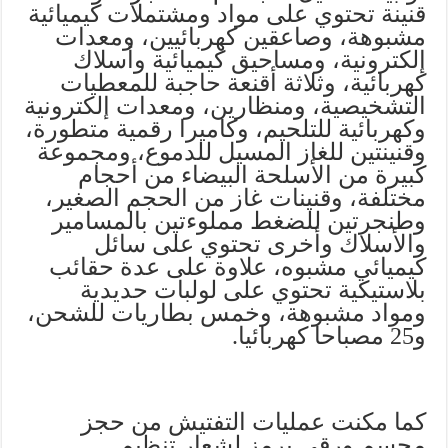
قنينة تحتوي على مواد ومشتملات كيميائية
مشبوهة، وصاعقين كهربائيين، ومعدات
إلكترونية، ومساحيق كيميائية وأسلاك
كهربائية، وثلاثة أقنعة حاجبة للمعطيات
التشخيصية، ومنظارين، ومعدات إلكترونية
وكهربائية للتلحيم، وكاميرا رقمية متطورة،
وقنينتين للغاز المسيل للدموع، ومجموعة
كبيرة من الأسلحة البيضاء من أحجام
مختلفة، وقنينات غاز من الحجم الصغير،
وطنجرتين للضغط مملوءتين بالمسامير
والأسلاك وأخرى تحتوي على سائل
كيميائي مشبوه، علاوة على عدة حقائب
بلاستيكية تحتوي على لولبات حديدية
ومواد مشبوهة، وخمس بطاريات للشحن،
و25 مصباحا كهربائيا.
كما مكنت عمليات التفتيش من حجز
مجسم ورقي يرمز لشعار تنظيم