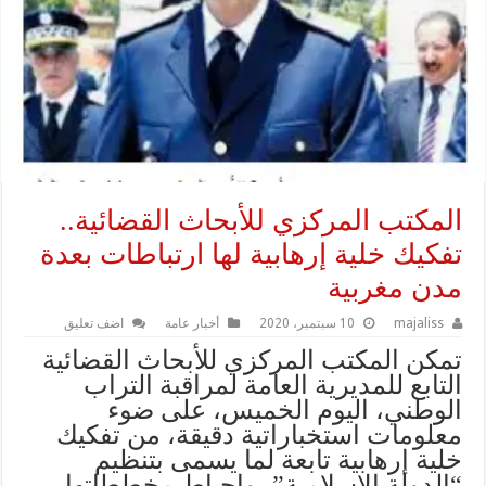
المكتب المركزي للأبحاث القضائية..
تفكيك خلية إرهابية لها ارتباطات بعدة
مدن مغربية
majaliss
10 سبتمبر، 2020
أخبار عامة
اضف تعليق
تمكن المكتب المركزي للأبحاث القضائية
التابع للمديرية العامة لمراقبة التراب
الوطني، اليوم الخميس، على ضوء
معلومات استخباراتية دقيقة، من تفكيك
خلية إرهابية تابعة لما يسمى بتنظيم
“الدولة الإسلامية”، وإحباط مخططاتها