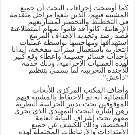
كما أوضحت إجراءات البحث أن جميع
المشتبه فيهم، الذين بلغوا مراحل متقدمة
في التخطيط والتحضير لمشاريعهم
الإرهابية، كانوا قد قاموا بمهام استطلاعية
قصد رصد وتحديد الأهداف المزمع
استهدافها ومهاجمتها بواسطة عمليات
انتحارية باستعمال سترات مفخخة، إيذانا
بإحداث خسائر جسيمة وإعطاء وقع كبير
لهذه العمليات الإجرامية، وذلك خدمة
للأجندة التخريبية لما يسمى بتنظيم
“داعش”.
وأضاف المكتب المركزي للأبحاث
القضائية أنه تم الاحتفاظ بالمشتبه فيهم
الموقوفين تحت تدبير الحراسة النظرية
رهن إشارة البحث التمهيدي الذي يجري
معهم تحت إشراف النيابة العامة
المختصة، وذلك للكشف عن جميع
الامتدادات والارتباطات المحتملة لهذه