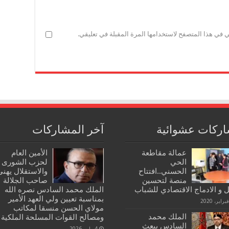
ي في هذا المتصفح لاستخدامها المرة المقبلة في تعليقي.
ركات عشوائية
آخر المشاركات
عمالة مقاطعة
الأمين العام
الحي
لحزب الشورى
الحسني..افتتاح
والاستقلال يهنئ
منصة لتحسين
صاحب الجلالة
 و الادماج الاقتصادي للشباب
الملك محمد السادس نصره الله
بمناسبة تعيين ولي العهد الأمير
مولاي الحسن منسقا لمكاتب
الملك محمد
ومصالح القوات المسلحة الملكية
السادس يبعث
4 مايو، 2026