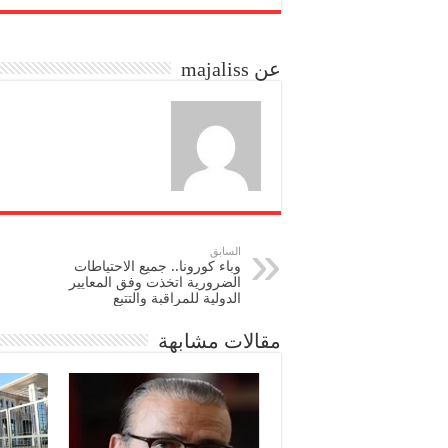
re
ail
to
bo
do
ok
عن majaliss
n
السابق
وباء كورونا.. جميع الاحتياطات
الضرورية اتخذت وفق المعايير
الدولية للمراقبة والتتبع
مقالات مشابهة