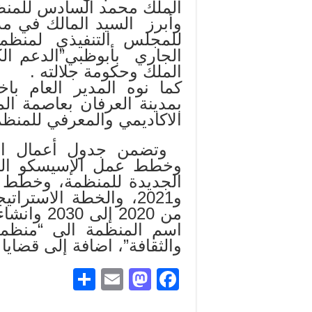
الملك محمد السادس للمنظ
الجاري بأبوظبي”الدعم الك
الملك وحكومة جلالته .
كما نوه المدير العام با
بمدينة العرفان بعاصمة ال
الاكاديمي والمعرفي للمنظم
وتضمن جدول أعمال الم
وخطط عمل الإسيسكو المستق
و2021، والخطة الاستر
من 2020 إ
اسم المنظمة الى “منظمة 
والثقافة”، اضافة إلى قضايا
S
E
M
Fa
ha
m
as
ce