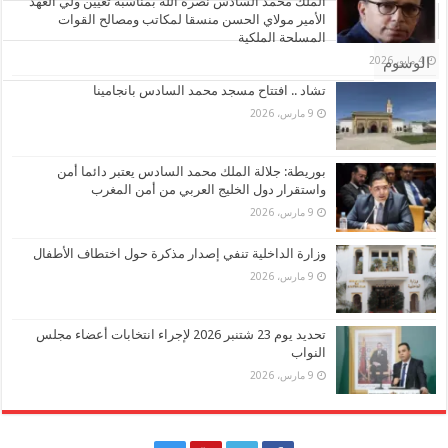
الملك محمد السادس نصره الله بمناسبة تعيين ولي العهد
الأمير مولاي الحسن منسقا لمكاتب ومصالح القوات
تعليقات
المسلحة الملكية
4 مايو، 2026
الوسوم
تشاد .. افتتاح مسجد محمد السادس بانجامينا
9 مارس، 2026
بوريطة: جلالة الملك محمد السادس يعتبر دائما أمن
واستقرار دول الخليج العربي من أمن المغرب
9 مارس، 2026
وزارة الداخلية تنفي إصدار مذكرة حول اختطاف الأطفال
9 مارس، 2026
تحديد يوم 23 شتنبر 2026 لإجراء انتخابات أعضاء مجلس
النواب
9 مارس، 2026