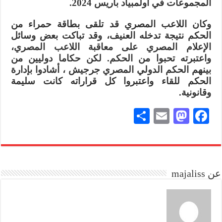
المجموعات في أولمبياد باريس 2024.
وكان اللاعب المصري قد تلقى بطاقة حمراء من
الحكم نتيجة تدخله العنيف، وقد تباكت بعض وسائل
الإعلام المصري على معاقبة اللاعب المصري،
واعتبرته تحبوا من الحكم. لكن حكاما دوليين من
بينهم الحكم الدولي المصري جرجيش ، أشادوا بإدارة
الحكم للقاء واعتبروا كل قراراته كانت سليمة
وقانونية.
S
E
M
Fa
ha
m
as
ce
re
ail
to
bo
do
ok
عن majaliss
n