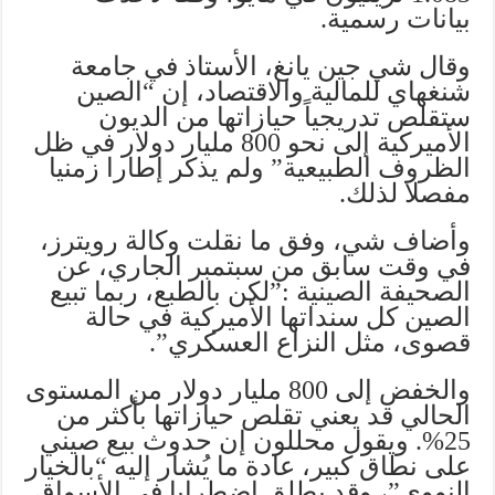
بيانات رسمية.
وقال شي جين يانغ، الأستاذ في جامعة
شنغهاي للمالية والاقتصاد، إن “الصين
ستقلص تدريجياً حيازاتها من الديون
الأميركية إلى نحو 800 مليار دولار في ظل
الظروف الطبيعية” ولم يذكر إطارا زمنيا
مفصلا لذلك.
وأضاف شي، وفق ما نقلت وكالة رويترز،
في وقت سابق من سبتمبر الجاري، عن
الصحيفة الصينية :”لكن بالطبع، ربما تبيع
الصين كل سنداتها الأميركية في حالة
قصوى، مثل النزاع العسكري”.
والخفض إلى 800 مليار دولار من المستوى
الحالي قد يعني تقلص حيازاتها بأكثر من
25%. ويقول محللون إن حدوث بيع صيني
على نطاق كبير، عادة ما يُشار إليه “بالخيار
النووي”، وقد يطلق اضطرابا في الأسواق