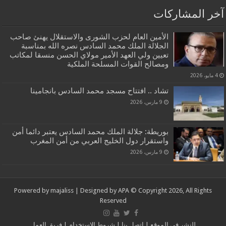
آخر المشاركات
الأمين العام لحزب الشورى والاستقلال يهنئ صاحب
الجلالة الملك محمد السادس نصره الله بمناسبة
تعيين ولي العهد الأمير مولاي الحسن منسقا لمكاتب
ومصالح القوات المسلحة الملكية
4 مايو، 2026
تشاد .. افتتاح مسجد محمد السادس بانجامينا
9 مارس، 2026
بوريطة: جلالة الملك محمد السادس يعتبر دائما أمن
واستقرار دول الخليج العربي من أمن المغرب
9 مارس، 2026
Powered by
majaliss
| Designed by
APA
© Copyright 2026, All Rights
Reserved
للنشر في الموقع
|
إتصل بنا
|
شروط الإستخدام
|
فريق العمل