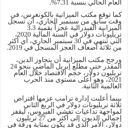
العام الحالي بنسبة 7.31%.
كما توقع مكتب الميزانية بالكونغرس، في
وقت سابق من سبتمبر الجاري، أن تسجل
الميزانية الفيدرالية عجزاً بقمية 3.3
تريليونات دولار في السنة المالية 2020،
التي تنتهي في 30 سبتمبر الجاري، أي أكثر
من ثلاثة أضعاف العجز المسجل في 2019.
ورجح مكتب الميزانية أن يتجاوز الدين،
المقدر حتى مطلع إبريل الماضي بنحو 24
تريليون دولار، حجم الاقتصاد خلال العام
2021، وهو أعلى مستوى منذ الحرب
العالمية الثانية.
بينما أعلنت إدارة ترامب عزمها اقتراض
ثلاثة تريليونات دولار في الربع الثاني
لمواجهة تداعيات تفشي الفيروس، ليقفز
إجمالي الديون إلى أكثر من 27 تريليون
دولار، الأمر الذي قد يكون بمثابة ورقة في