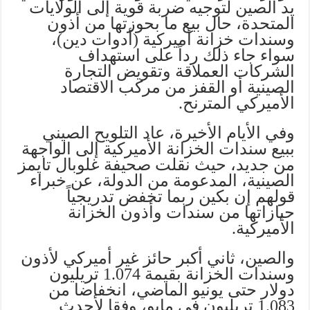
يد الصين لتوجيه ضربة قوية إلى الولايات
المتحدة، حال بيع ما بحوزتها من أذون
وسندات خزانة أميركية (أدوات دين)،
سواء جاء ذلك رداً على استهداف
الشركات العملاقة وتقويض التجارة
الصينية أو القفز من مركب الاقتصاد
الأميركي المترنح.
وفي الأيام الأخيرة، عاد التلويح الصيني
ببيع سندات الخزانة الأميركية إلى الواجهة
من جديد، حيث نقلت صحيفة غلوبال تايمز
الصينية، المدعومة من الدولة، عن خبراء
قولهم إن بكين ربما تخفض تدريجياً
حيازاتها من سندات وأذون الخزانة
الأميركية.
والصين، ثاني أكبر حائز غير أميركي لأذون
وسندات الخزانة بقيمة 1.074 تريليون
دولار حتى يونيو الماضي، انخفاضا من
1.083 تريليون في مايو، وفقا لأحدث