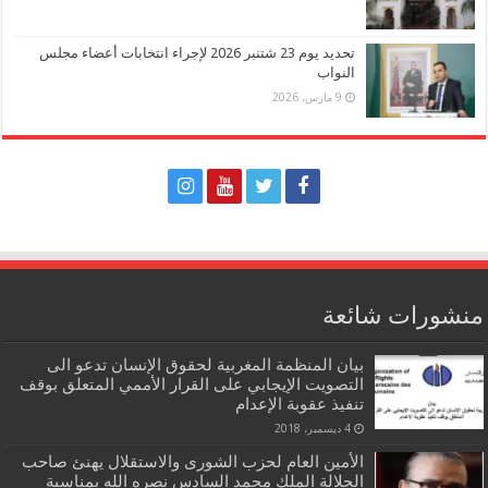
تحديد يوم 23 شتنبر 2026 لإجراء انتخابات أعضاء مجلس
النواب
9 مارس، 2026
منشورات شائعة
بيان المنظمة المغربية لحقوق الإنسان تدعو الى
التصويت الإيجابي على القرار الأممي المتعلق بوقف
تنفيذ عقوبة الإعدام
4 ديسمبر، 2018
الأمين العام لحزب الشورى والاستقلال يهنئ صاحب
الجلالة الملك محمد السادس نصره الله بمناسبة