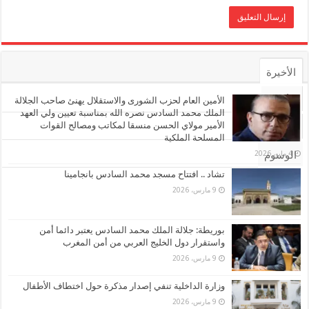
الأخيرة
الأشهر
الأمين العام لحزب الشورى والاستقلال يهنئ صاحب الجلالة
الملك محمد السادس نصره الله بمناسبة تعيين ولي العهد
الأمير مولاي الحسن منسقا لمكاتب ومصالح القوات
تعليقات
المسلحة الملكية
4 مايو، 2026
الوسوم
تشاد .. افتتاح مسجد محمد السادس بانجامينا
9 مارس، 2026
بوريطة: جلالة الملك محمد السادس يعتبر دائما أمن
واستقرار دول الخليج العربي من أمن المغرب
9 مارس، 2026
وزارة الداخلية تنفي إصدار مذكرة حول اختطاف الأطفال
9 مارس، 2026