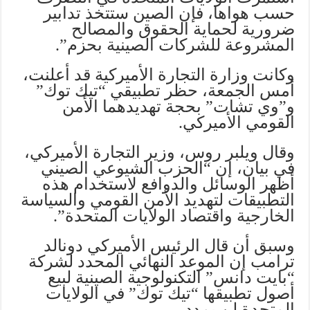
حسب هواها، فإن الصين ستتخذ تدابير
ضرورية لحماية الحقوق والمصالح
المشروعة للشركات الصينية بحزم”.
وكانت وزارة التجارة الأميركية قد أعلنت،
أمس الجمعة، حظر تطبيقي “تيك توك”
و”وي تشات” بحجة تهديدهما الأمن
القومي الأميركي.
وقال ويلبر روس، وزير التجارة الأميركي،
في بيان، إن “الحزب الشيوعي الصيني
أظهر الوسائل والدوافع لاستخدام هذه
التطبيقات لتهديد الأمن القومي والسياسة
الخارجية واقتصاد الولايات المتحدة”.
وسبق أن قال الرئيس الأميركي دونالد
ترامب إن الموعد النهائي المحدد لشركة
“بايت دانس” التكنولوجية الصينية لبيع
أصول تطبيقها “تيك توك” في الولايات
المتحدة لن يمدد.