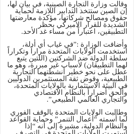
وقالت وزارة التجارة الصينية، في بيان لها،
إن الصين ستتخذ التدابير اللازمة لحماية
حقوق ومصالح شركاتها، مؤكدة معارضتها
الشديدة للقرار الأميركي بحظر
التطبيقين، اعتباراً من مساء غد الأحد.
وأضافت الوزارة :”في غياب أي أدلة،
استخدمت الولايات المتحدة مراراً وتكراراً
سلطة الدولة ضد الشركتين (اللتين يتبع
لهما التطبيقان) لأسباب غير مبررة، وهو ما
عطل على نحو خطير أنشطتهما التجارية
الطبيعية، وقوض ثقة المستثمرين الدوليين
في البيئة الاستثمارية بالولايات المتحدة،
وألحق أضراراً بالنظام الاقتصادي
والتجاري العالمي الطبيعي”.
وطالبت الولايات المتحدة بالوقف الفوري
لما أسمته “أعمال التنمر” وحماية القواعد
والنظام الدولية، مشيرة إلى أنه “إذا
استمرت الولايات المتحدة في التصرف