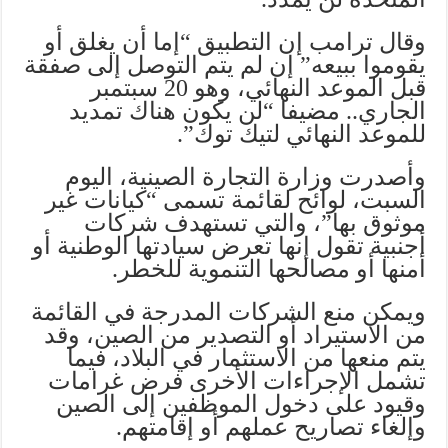
وقال ترامب إن التطبيق “إما أن يغلق أو
يقوموا ببيعه” إن لم يتم التوصل إلى صفقة
قبل الموعد النهائي، وهو 20 سبتمبر
الجاري.. مضيفا “لن يكون هناك تمديد
للموعد النهائي لتيك توك”.
وأصدرت وزارة التجارة الصينية، اليوم
السبت، لوائح لقائمة تسمى “كيانات غير
موثوق بها”، والتي تستهدف شركات
أجنبية تقول إنها تعرض سيادتها الوطنية أو
أمنها أو مصالحها التنموية للخطر.
ويمكن منع الشركات المدرجة في القائمة
من الاستيراد أو التصدير من الصين، وقد
يتم منعها من الاستثمار في البلاد، فيما
تشمل الإجراءات الأخرى فرض غرامات
وقيود على دخول الموظفين إلى الصين
وإلغاء تصاريح عملهم أو إقامتهم.