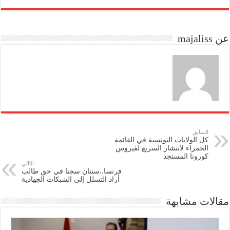
re
ail
to
bo
do
ok
عن majaliss
n
السابق
كل الولايات التونسية في القائمة
الحمراء لانتشار السريع لفيروس
كورونا المستجد
التالي
فرنسا..سنتان سجنا في حق طالب
أراد التسلل إلى الشبكات الجهادية
مقالات مشابهة