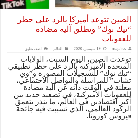
الصين تتوعد أميركا بالرد على حظر
“تيك توك” وتطلق آلية مضادة
للعقوبات
majaliss
19 سبتمبر، 2020
العالم
اضف تعليق
توعدت الصين، اليوم السبت، الولايات
المتحدة الأميركية بالرد على حظر تطبيقي
“تيك توك” للتسجيلات المصورة و”وي
تشات” للمراسلة والتواصل الاجتماعي،
معلنة في الوقت ذاته عن آلية مضادة
للعقوبات الأميركية، في تصعيد جديد بين
أكبر اقتصادين في العالم، ما ينذر بتعمق
الركود العالمي، الذي تسببت فيه جائحة
فيروس كورونا.