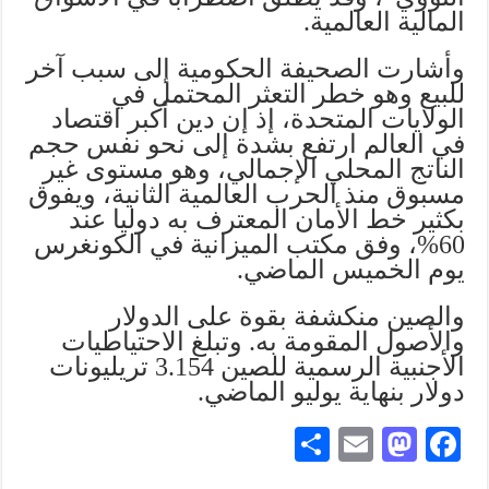
المالية العالمية.
وأشارت الصحيفة الحكومية إلى سبب آخر
للبيع وهو خطر التعثر المحتمل في
الولايات المتحدة، إذ إن دين أكبر اقتصاد
في العالم ارتفع بشدة إلى نحو نفس حجم
الناتج المحلي الإجمالي، وهو مستوى غير
مسبوق منذ الحرب العالمية الثانية، ويفوق
بكثير خط الأمان المعترف به دوليا عند
60%، وفق مكتب الميزانية في الكونغرس
يوم الخميس الماضي.
والصين منكشفة بقوة على الدولار
والأصول المقومة به. وتبلغ الاحتياطيات
الأجنبية الرسمية للصين 3.154 تريليونات
دولار بنهاية يوليو الماضي.
S
E
M
Fa
ha
m
as
ce