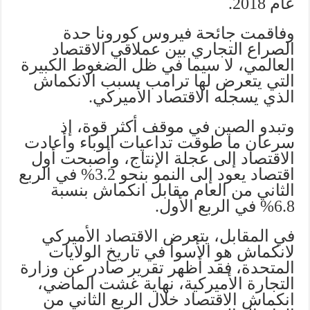
عام 2018.
وفاقمت جائحة فيروس كورونا حدة
الصراع التجاري بين عملاقي الاقتصاد
العالمي، لا سيما في ظل الضغوط الكبيرة
التي يتعرض لها ترامب بسبب الانكماش
الذي يسجله الاقتصاد الأميركي.
وتبدو الصين في موقف أكثر قوة، إذ
سرعان ما طوقت تداعيات الوباء وأعادت
الاقتصاد إلى عجلة الإنتاج، وأصبحت أول
اقتصاد يعود إلى النمو بنحو 3.2% في الربع
الثاني من العام مقابل انكماش بنسبة
6.8% في الربع الأول.
في المقابل، يتعرض الاقتصاد الأميركي
لانكماش هو الأسوأ في تاريخ الولايات
المتحدة، فقد أظهر تقرير صادر عن وزارة
التجارة الأميركية، نهاية غشت الماضي،
انكماش الاقتصاد خلال الربع الثاني من