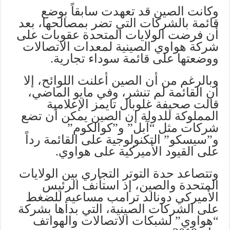
وكانت الصين قد تعهدت سابقاً بوضع
قائمة بالشركات التي تضر بمصالحها، بعد
أن فرضت الولايات المتحدة عقوبات على
شركة هواوي الصينية لمعدات الاتصالات
ووضعتها على قائمة سوداء تجارية.
وبالرغم من أن الصين أعلنت اللوائح، إلا
أن القائمة لم تنشر، وفي مايو الماضي،
قالت صحيفة غلوبال تايمز الإعلامية
المملوكة للدولة إن الصين يمكن أن تضع
شركات مثل “آبل” و”كوالكوم”
و”سيسكو” التكنولوجية على القائمة رداً
على القيود الأميركية على هواوي.
وتتصاعد حدة التوتر التجاري بين الولايات
المتحدة والصين، إذ استأنف الرئيس
الأميركي دونالد ترامب مساعيه للضغط
على الشركات الصينية، التي بدأها بشركة
“هواوي” لشبكات الاتصالات والهواتف