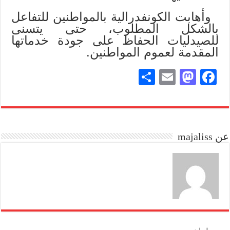
وأهابت الكونفدرالية بالمواطنين للتفاعل
بالشكل المطلوب، حتى يتسنى
للصيدليات الحفاظ على جودة خدماتها
المقدمة لعموم المواطنين.
S
E
M
Fa
ha
m
as
ce
re
ail
to
bo
do
ok
عن majaliss
n