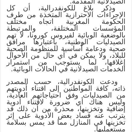
الصيدلانية المقدمة.
وذكر بلاغ للكونفدرالية، أن كل
الإجراءات الاحترازية المتخذة من طرف
الحكومة المغربية اتجاه مختلف
المؤسسات المختلفة، والمرتبطة
بالوضعية الوبائية لفيروس كورونا، لا تهم
الصيدليات الوطنية، باعتبارها مرافق
صحية ودعامة أساسية للمنظومة الصحية
للبلاد، ولا يمكن في أي حال من الأحوال
إغلاقها، لما يستوجب من استمرار
الخدمات الصيدلانية في الحالات الوبائية.
ودعت الكونفدرالية، حسب المصدر
ذاته، كافة المواطنين إلى اقتناء أدويتهم
من الصيدليات وفق احتياجاتهم العادية،
وليس هناك أي ضرورة لاقتناء أدوية
إضافية وتخزينها، محذرة من أن ذلك قد
يترتب عنه فساد بعض الأدوية على إثر
تخزينها في المنازل مما قد يمس بسلامة
مستعمليها.