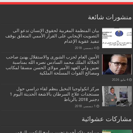
منشورات شائعة
بيان المنظمة المغربية لحقوق الإنسان تدعو الى
التصويت الإيجابي على القرار الأممي المتعلق بوقف
تنفيذ عقوبة الإعدام
4 ديسمبر، 2018
الأمين العام لحزب الشورى والاستقلال يهنئ صاحب
الجلالة الملك محمد السادس نصره الله بمناسبة
تعيين ولي العهد الأمير مولاي الحسن منسقا لمكاتب
ومصالح القوات المسلحة الملكية
4 مايو، 2026
مركز انكولوجيا النخيل ينظم لقاء دراسي حول
مستجدات علاج السرطان بالاشعة الحديتة اليوم 1
دجنبر 2018 بالرباط
1 ديسمبر، 2018
مشاركات عشوائية
ميراوي يؤكد أهمية تحيين برامج التكوين الرقمي