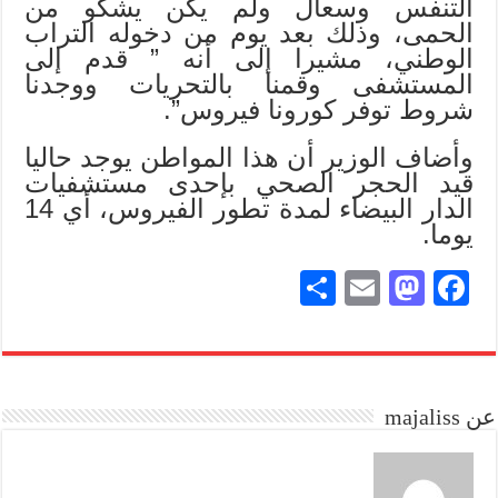
التنفس وسعال ولم يكن يشكو من
الحمى، وذلك بعد يوم من دخوله التراب
الوطني، مشيرا إلى أنه ” قدم إلى
المستشفى وقمنا بالتحريات ووجدنا
شروط توفر كورونا فيروس”.
وأضاف الوزير أن هذا المواطن يوجد حاليا
قيد الحجر الصحي بإحدى مستشفيات
الدار البيضاء لمدة تطور الفيروس، أي 14
يوما.
S
E
M
Fa
ha
m
as
ce
re
ail
to
bo
do
ok
عن majaliss
n