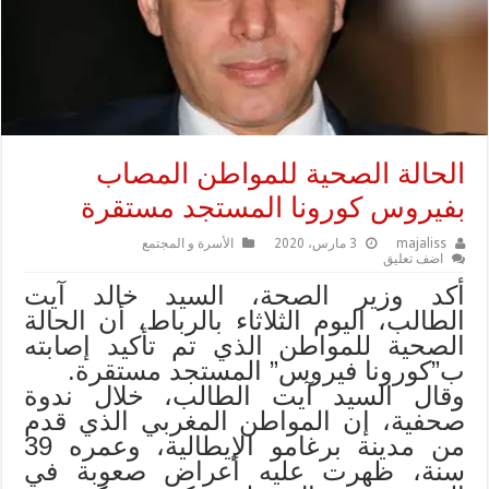
الحالة الصحية للمواطن المصاب
بفيروس كورونا المستجد مستقرة
majaliss
3 مارس، 2020
الأسرة و المجتمع
اضف تعليق
أكد وزير الصحة، السيد خالد آيت
الطالب، اليوم الثلاثاء بالرباط، أن الحالة
الصحية للمواطن الذي تم تأكيد إصابته
ب”كورونا فيروس” المستجد مستقرة.
وقال السيد آيت الطالب، خلال ندوة
صحفية، إن المواطن المغربي الذي قدم
من مدينة برغامو الإيطالية، وعمره 39
سنة، ظهرت عليه أعراض صعوبة في