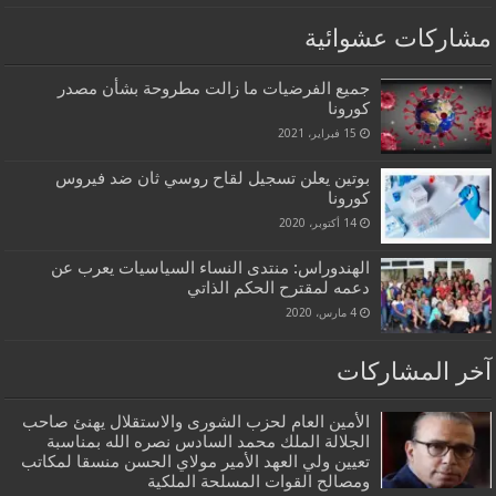
مشاركات عشوائية
جميع الفرضيات ما زالت مطروحة بشأن مصدر
كورونا
15 فبراير، 2021
بوتين يعلن تسجيل لقاح روسي ثان ضد فيروس
كورونا
14 أكتوبر، 2020
الهندوراس: منتدى النساء السياسيات يعرب عن
دعمه لمقترح الحكم الذاتي
4 مارس، 2020
آخر المشاركات
الأمين العام لحزب الشورى والاستقلال يهنئ صاحب
الجلالة الملك محمد السادس نصره الله بمناسبة
تعيين ولي العهد الأمير مولاي الحسن منسقا لمكاتب
ومصالح القوات المسلحة الملكية