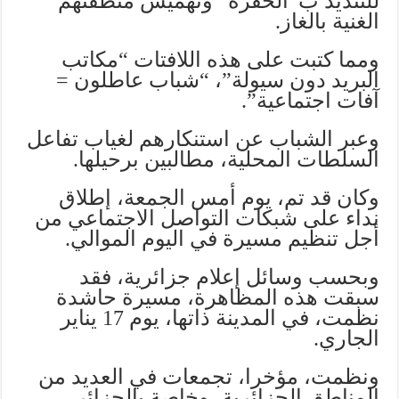
للتنديد ب”الحقرة” وتهميش منطقتهم
الغنية بالغاز.
ومما كتبت على هذه اللافتات “مكاتب
البريد دون سيولة”، “شباب عاطلون =
آفات اجتماعية”.
وعبر الشباب عن استنكارهم لغياب تفاعل
السلطات المحلية، مطالبين برحيلها.
وكان قد تم، يوم أمس الجمعة، إطلاق
نداء على شبكات التواصل الاجتماعي من
أجل تنظيم مسيرة في اليوم الموالي.
وبحسب وسائل إعلام جزائرية، فقد
سبقت هذه المظاهرة، مسيرة حاشدة
نظمت، في المدينة ذاتها، يوم 17 يناير
الجاري.
ونظمت، مؤخرا، تجمعات في العديد من
المناطق الجزائرية، وخاصة بالجزائر