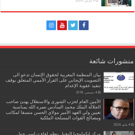
9 مارس، 2026
منشورات شائعة
بيان المنظمة المغربية لحقوق الإنسان تدعو الى
التصويت الإيجابي على القرار الأممي المتعلق بوقف
تنفيذ عقوبة الإعدام
4 ديسمبر، 2018
الأمين العام لحزب الشورى والاستقلال يهنئ صاحب
الجلالة الملك محمد السادس نصره الله بمناسبة
تعيين ولي العهد الأمير مولاي الحسن منسقا لمكاتب
ومصالح القوات المسلحة الملكية
4 مايو، 2026
مركز انكولوجيا النخيل ينظم لقاء دراسي حول