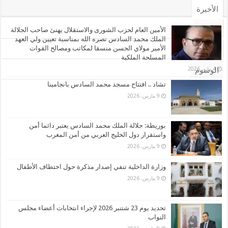
الأخيرة
الأشهر
الأمين العام لحزب الشورى والاستقلال يهنئ صاحب الجلالة
الملك محمد السادس نصره الله بمناسبة تعيين ولي العهد
الأمير مولاي الحسن منسقا لمكاتب ومصالح القوات
تعليقات
المسلحة الملكية
4 مايو، 2026
الوسوم
تشاد .. افتتاح مسجد محمد السادس بانجامينا
9 مارس، 2026
بوريطة: جلالة الملك محمد السادس يعتبر دائما أمن
واستقرار دول الخليج العربي من أمن المغرب
9 مارس، 2026
وزارة الداخلية تنفي إصدار مذكرة حول اختطاف الأطفال
9 مارس، 2026
تحديد يوم 23 شتنبر 2026 لإجراء انتخابات أعضاء مجلس
النواب