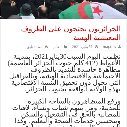
الجزائريون يحتجون على الظروف
المعيشية الهشة
majaliss
31 يناير، 2021
العالم
اضف تعليق
نظمت اليوم السبت30يناير2021، بمدينة
الأغواط (412 كلم جنوب الجزائر العاصمة)
مظاهرة حاشدة للتنديد بالظروف
الاجتماعية والاقتصادية الهشة، وبالعراقيل
التي تحول دون تحقيق التنمية الاقتصادية
بهذه الولاية الواقعة بجنوب الجزائر.
ورفع المتظاهرون بالساحة الكبيرة
للمدينة، ومن بينهم شباب ونساء، لافتات
للمطالبة بالحق في التشغيل والسكن
وبتحسين خدمات الصحة والتعليم، وكذا