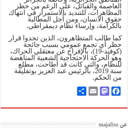
العاصمة والقبائل، على الرغم من حظر
المظاهرات، للتنديد بالاستمرار في انتهاك
حقوق الانسان، ومن أجل المطالبة
بالكرامة، وإرساء نظام ديمقراطي.
كما طالب المتظاهرون، الذين تحدوا قرار
حظر أي تجمع عمومي بسبب جائحة
(كوفيد-19)، بالإفراج عن معتقلي الحراك،
وهو الحركة الاحتجاجية الشعبية المناهضة
للنظام، والتي كانت قد أطاحت، مطلع
سنة 2019، بالرئيس عبد العزيز بوتفليقة
من الحكم.
S
E
M
Fa
ha
m
as
ce
re
ail
to
bo
do
ok
عن majaliss
n