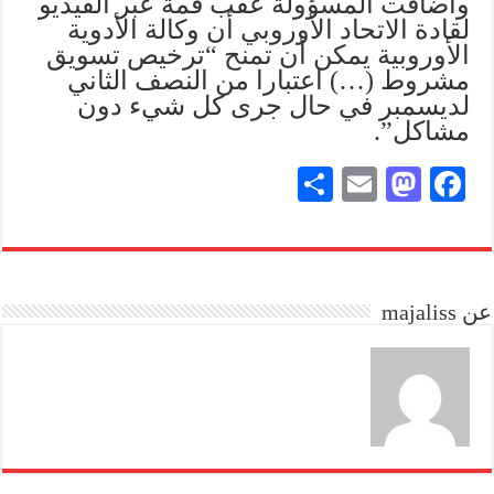
وأضافت المسؤولة عقب قمة عبر الفيديو
لقادة الاتحاد الأوروبي أن وكالة الأدوية
الأوروبية يمكن أن تمنح “ترخيص تسويق
مشروط (…) اعتبارا من النصف الثاني
لديسمبر في حال جرى كل شيء دون
مشاكل”.
S
E
M
Fa
ha
m
as
ce
re
ail
to
bo
do
ok
عن majaliss
n