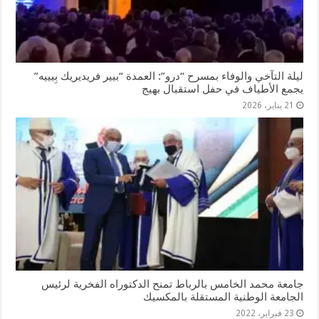
ليلة التآخي والوفاء بمسرح “درو”: العمدة “بيير فريديريك بِيييه”
يجمع الأطياف في حفل استقبال بهيج
21 يناير، 2026
جامعة محمد الخامس بالرباط تمنح الدكتوراه الفخرية لرئيس
الجامعة الوطنية المستقلة بالمكسيك
23 فبراير، 2022