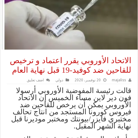
الاتحاد الأوروبي يقرر اعتماد و ترخيص
للقاحين ضد كوفيد-19 قبل نهاية العام
majaliss
20 نوفمبر، 2020
دولي
اضف تعليق
قالت رئيسة المفوضية الأوروبي أرسولا
فون دير لاين مساء الخميس إن الاتحاد
الأوروبي يمكن أن يرخص للقاحين ضد
فيروس كورونا المستجد من انتاج تحالف
مختبري فايزر/بيونتك ومختبر موديرنا قبل
نهاية الشهر المقبل.