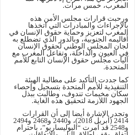
المغرب، خمس مرات.
ورحبت قرارات مجلس الأمن هذه
بالإجراءات والمبادرات التي اتخذها
المغرب لتعزيز وحماية حقوق الإنسان في
أقاليمه الجنوبية، وبالدور الذي تضطلع به
لجان المجلس الوطني لحقوق الإنسان
في العيون والداخلة، وتفاعل المغرب مع
آليات مجلس حقوق الإنسان التابع للأمم
المتحدة.
كما جددت التأكيد على مطالبة الهيئة
التنفيذية للأمم المتحدة بتسجيل وإحصاء
سكان مخيمات تندوف، وطالبت ببذل
الجهود اللازمة لتحقيق هذه الغاية.
وتجدر الإشارة أيضا إلى أن القرارات
2414 (أبريل 2018)، و2440 و2468 و2494
و2548 قد أمرت “البوليساريو”، باحترام
اتفاق وقف إطلاق النار، والاتفاقات