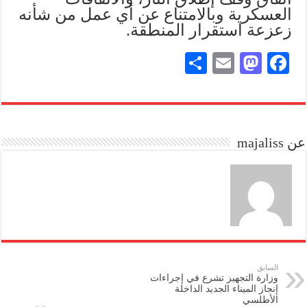
العسكرية وبالامتناع عن أي عمل من شأنه
زعزعة استقرار المنطقة.
S
E
M
Fa
ha
m
as
ce
re
ail
to
bo
do
ok
عن majaliss
n
السابق
وزارة التجهيز تشرع في إجراءات
إنجاز الميناء الجديد الداخلة
الأطلسي