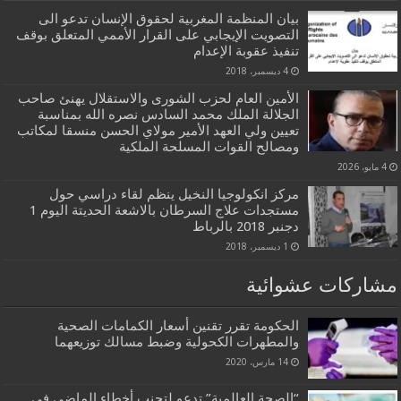
بيان المنظمة المغربية لحقوق الإنسان تدعو الى
التصويت الإيجابي على القرار الأممي المتعلق بوقف
تنفيذ عقوبة الإعدام
4 ديسمبر، 2018
الأمين العام لحزب الشورى والاستقلال يهنئ صاحب
الجلالة الملك محمد السادس نصره الله بمناسبة
تعيين ولي العهد الأمير مولاي الحسن منسقا لمكاتب
ومصالح القوات المسلحة الملكية
4 مايو، 2026
مركز انكولوجيا النخيل ينظم لقاء دراسي حول
مستجدات علاج السرطان بالاشعة الحديتة اليوم 1
دجنبر 2018 بالرباط
1 ديسمبر، 2018
مشاركات عشوائية
الحكومة تقرر تقنين أسعار الكمامات الصحية
والمطهرات الكحولية وضبط مسالك توزيعهما
14 مارس، 2020
“الصحة العالمية” تدعو لتجنب أخطاء الماضي في