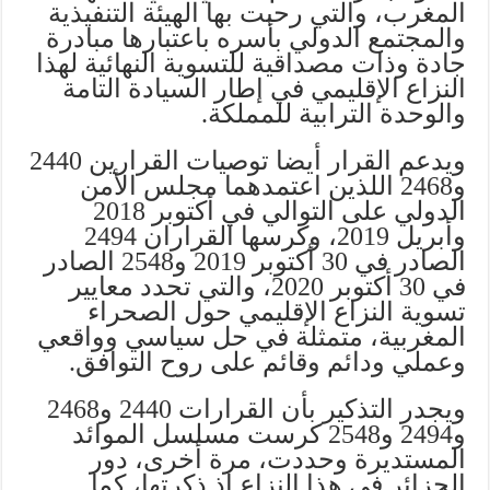
المغرب، والتي رحبت بها الهيئة التنفيذية
والمجتمع الدولي بأسره باعتبارها مبادرة
جادة وذات مصداقية للتسوية النهائية لهذا
النزاع الإقليمي في إطار السيادة التامة
والوحدة الترابية للمملكة.
ويدعم القرار أيضا توصيات القرارين 2440
و2468 اللذين اعتمدهما مجلس الأمن
الدولي على التوالي في أكتوبر 2018
وأبريل 2019، وكرسها القراران 2494
الصادر في 30 أكتوبر 2019 و2548 الصادر
في 30 أكتوبر 2020، والتي تحدد معايير
تسوية النزاع الإقليمي حول الصحراء
المغربية، متمثلة في حل سياسي وواقعي
وعملي ودائم وقائم على روح التوافق.
ويجدر التذكير بأن القرارات 2440 و2468
و2494 و2548 كرست مسلسل الموائد
المستديرة وحددت، مرة أخرى، دور
الجزائر في هذا النزاع إذ ذكرتها، كما