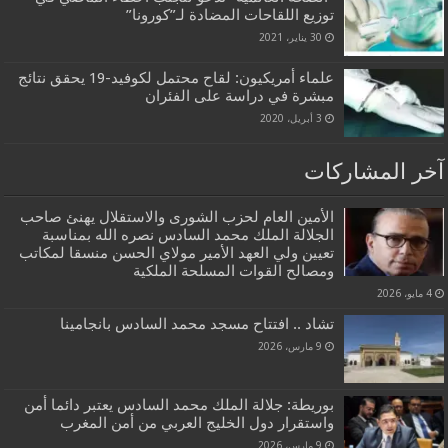
توزيع اللقاحات المضادة لـ”كورونا”
30 يناير، 2021
علماء أمريكيون: لقاح محتمل لكوفيد-19 يحقق نتائج
مبشرة في دراسة على الفئران
3 أبريل، 2020
آخر المشاركات
الأمين العام لحزب الشورى والاستقلال يهنئ صاحب
الجلالة الملك محمد السادس نصره الله بمناسبة
تعيين ولي العهد الأمير مولاي الحسن منسقا لمكاتب
ومصالح القوات المسلحة الملكية
4 مايو، 2026
تشاد .. افتتاح مسجد محمد السادس بانجامينا
9 مارس، 2026
بوريطة: جلالة الملك محمد السادس يعتبر دائما أمن
واستقرار دول الخليج العربي من أمن المغرب
9 مارس، 2026