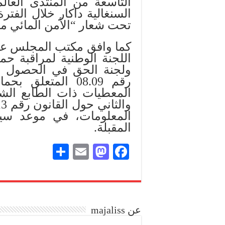
التاسعة من المنتدى العال
تحت شعار “الأمن المائي من
كما وافق مكتب المجلس على
اللجنة الوطنية لمراقبة ح
ولجنة الحق في الحصول عل
رقم 08.09 المتعل
المعلومات، في موعد سيت
المقبلة.
S
E
M
Fa
ha
m
as
ce
re
ail
to
bo
do
ok
عن majaliss
n