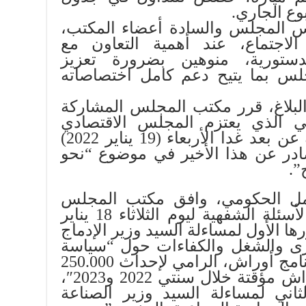
ع الجاري.
يس المجلس والسادة أعضاء المكتب،
اجتماع، عند أهمية التعاون مع
دستورية، منوهين بضرورة تعزيز
جلس بما يتيح دعم كامل اختصاصاته
بلاغ، قرر مكتب المجلس المشاركة
لي الذي يعتزم المجلس الاقتصادي
والاجتماعي والبيئي تنظيمه عن بعد غدا الأربعاء (19 يناير 2022)
ادر عن هذا الأخير في موضوع “نحو
”.
مل الحكومي، وافق مكتب المجلس
على جدول أعمال جلسة الأسئلة الشفهية ليوم الثلاثاء 18 يناير
ها الأول لمساءلة السيد وزير الإدماج
غرى والشغل والكفاءات حول “سياسة
الحكومة بخصوص تنزيل برنامج أوراش، الرامي لإحداث 250.000
فرصة شغل مباشر في أوراش مؤقتة خلال سنتي 2022 و2023″،
اني لمساءلة السيد وزير الصناعة