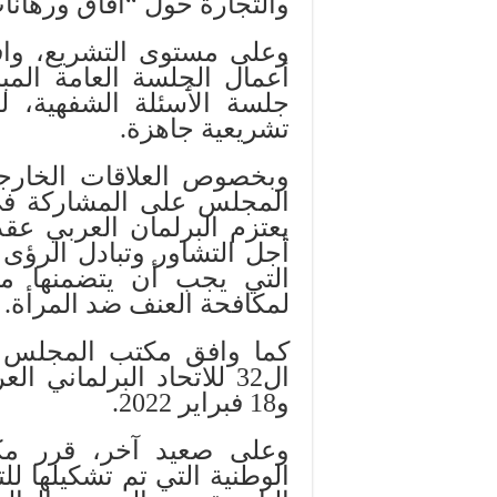
والتجارة حول “آفاق ورهانا
وعلى مستوى التشريع، وا
تشريعية جاهزة.
وبخصوص العلاقات الخارجي
المجلس على المشاركة في
أجل التشاور وتبادل الرؤى
التي يجب أن يتضمنها مش
لمكافحة العنف ضد المرأة.
كما وافق مكتب المجلس ع
و18 فبراير 2022.
وعلى صعيد آخر، قرر مكت
الوطنية التي تم تشكيلها ل