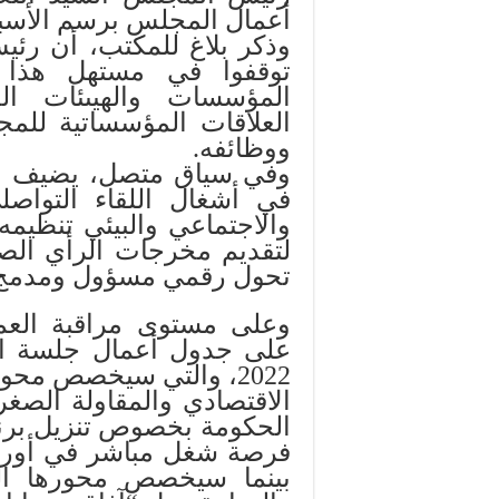
أعمال المجلس برسم الأسبو
وذكر بلاغ للمكتب، أن رئ
توقفوا في مستهل هذا ال
المؤسسات والهيىئات ال
العلاقات المؤسساتية للم
ووظائفه.
وفي سياق متصل، يضيف ال
في أشغال اللقاء التواص
لتقديم مخرجات الرأي الص
تحول رقمي مسؤول ومدمج
وعلى مستوى مراقبة الع
2022، والتي سيخصص محور
الاقتصادي والمقاولة الص
بينما سيخصص محورها الث