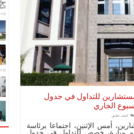
مولا
ال
المل
4 مايو، 2026
9 مارس، 2026
ستشارين للتداول في جدول
بوع الجاري
اضف تعليق
ن، أمس الإثنين، اجتماعا برئاسة
م ميارة، خصص للتداول في جدول