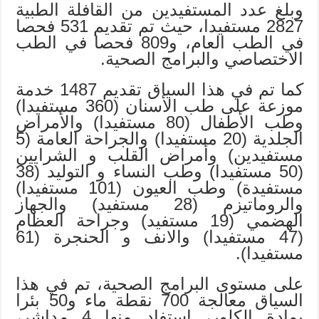
وبلغ عدد المستفيدين من القافلة الطبية
2827 مستفيدا، حيث تم تقديم 531 فحصا
في الطب العام، و809 فحصا في الطب
الاختصاصي والبرامج الصحية.
كما تم في هذا السياق تقديم 1487 خدمة
موزعة على طب الأسنان (360 مستفيدا)
وطب الأطفال (80 مستفيدا) والأمراض
الجلدية (20 مستفيدا) والجراحة العامة (5
مستفيدين) وأمراض القلب و الشرايين
(50 مستفيدا) وطب النساء و التوليد (38
مستفيدة) وطب العيون (101 مستفيدا)
والروماتيزم (28 مستفيد) والجهاز
الهضمي (19 مستفيد) وجراحة العظام
(47 مستفيدا) والانف و الحنجرة (61
مستفيدا).
على مستوى البرامج الصحية، تم في هذا
السياق معالجة 700 نقطة ماء و50 بئرا
بمادة الكلور، استفاد منها 4 مداشر،