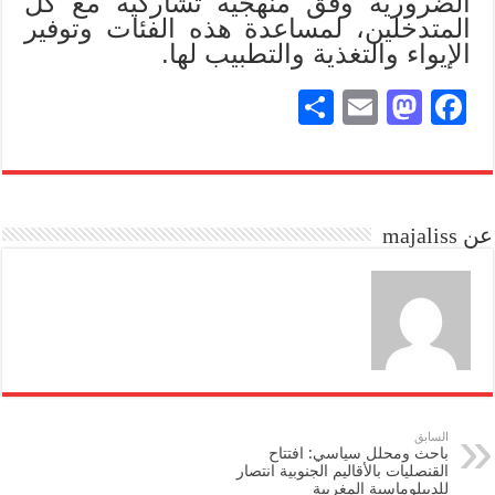
الضرورية وفق منهجية تشاركية مع كل
المتدخلين، لمساعدة هذه الفئات وتوفير
الإيواء والتغذية والتطبيب لها.
S
E
M
Fa
ha
m
as
ce
re
ail
to
bo
do
ok
عن majaliss
n
السابق
باحث ومحلل سياسي: افتتاح
القنصليات بالأقاليم الجنوبية انتصار
للديبلوماسية المغربية