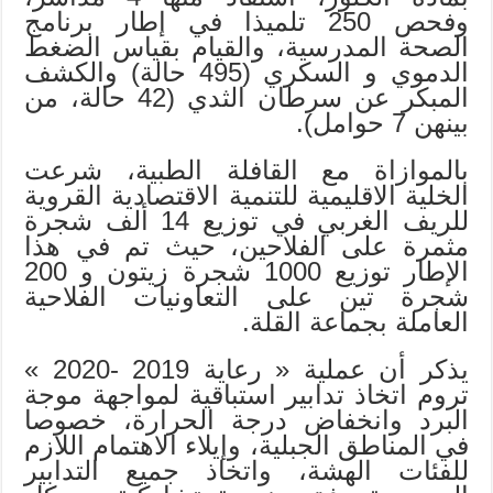
وفحص 250 تلميذا في إطار برنامج
الصحة المدرسية، والقيام بقياس الضغط
الدموي و السكري (495 حالة) والكشف
المبكر عن سرطان الثدي (42 حالة، من
بينهن 7 حوامل).
بالموازاة مع القافلة الطبية، شرعت
الخلية الاقليمية للتنمية الاقتصادية القروية
للريف الغربي في توزيع 14 ألف شجرة
مثمرة على الفلاحين، حيث تم في هذا
الإطار توزيع 1000 شجرة زيتون و 200
شجرة تين على التعاونيات الفلاحية
العاملة بجماعة القلة.
يذكر أن عملية « رعاية 2019 -2020 »
تروم اتخاذ تدابير استباقية لمواجهة موجة
البرد وانخفاض درجة الحرارة، خصوصا
في المناطق الجبلية، وإيلاء الاهتمام اللازم
للفئات الهشة، واتخاذ جميع التدابير