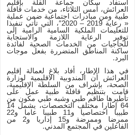
استفاد سكان جماعة القلة بإقليم
العرائش، أمس الثلاثاء، من خدمات قافلة
طبية ومن مبادرات اجتماعية ضمن عملية
« رعاية 2019 – 2020″، التي تأتي تنفيذا
للتعليمات الملكية السامية الرامية إلى
توفير الرعاية اللازمة والاستجابة
للحاجيات من الخدمات الصحية لفائدة
ساكنة المناطق المتضررة بفعل موجات
البرد.
في هذا الإطار، أفاد بلاغ لعمالة إقليم
العرائش أن المندوبية الاقليمية لوزارة
الصحة، بإشراف من السلطة الإقليمية،
قامت بتنظيم قافلة طبية عمل على
تأطيرها طاقم طبي وشبه طبي مكون من
64 إطارا مختلف التخصصات، يشمل 14
طبيبا اختصاصيا و11 طبيبا عاما و22
ممرضا وممرضة و15 إداريا و2 من
الفاعلين في المجتمع المدني.