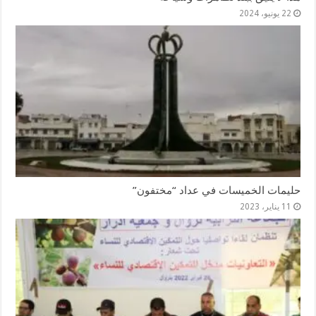
22 يونيو، 2024
حليمات الخميسات في عداد “مختفون”
11 يناير، 2023