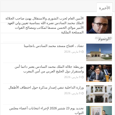
الأخيرة
الأشهر
الأمين العام لحزب الشورى والاستقلال يهنئ صاحب الجلالة
الملك محمد السادس نصره الله بمناسبة تعيين ولي العهد
الأمير مولاي الحسن منسقا لمكاتب ومصالح القوات
تعليقات
المسلحة الملكية
4 مايو، 2026
الوسوم
تشاد .. افتتاح مسجد محمد السادس بانجامينا
9 مارس، 2026
بوريطة: جلالة الملك محمد السادس يعتبر دائما أمن
واستقرار دول الخليج العربي من أمن المغرب
9 مارس، 2026
وزارة الداخلية تنفي إصدار مذكرة حول اختطاف الأطفال
9 مارس، 2026
تحديد يوم 23 شتنبر 2026 لإجراء انتخابات أعضاء مجلس
النواب