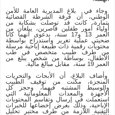
وجاء في بلاغ المديرية العامة للأمن
الوطني، أن فرقة الشرطة القضائية
بتمارة، كانت قد توصلت بشكاية من
أولياء أمور طفلين قاصرين، يبلغان من
العمر 13 و17 سنة، بدعوى أنهما كانا
ضحيتي عملية تغرير واستدراج بواسطة
محتويات رقمية ذات طبيعة إباحية مرسلة
من طرف طبيب متخصص في طب
الأطفال، بوساطة من شخص يبلغ من
العمر 19 سنة، مقابل مبالغ مالية.
وأضاف البلاغ، أن الأبحاث والتحريات
المنجزة، مكنت من توقيف الطبيب
والوسيط المشتبه فيهما، وحجز كل
الأجهزة والمعدات المعلوماتية التي
استعملت في إرسال وتقاسم المحتويات
الإباحية، وذلك بغرض إخضاعها للخبرات
التقنية اللازمة من طرف مختبر تحليل