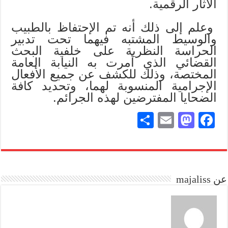
الآثار الرقمية.
وعلم إلى ذلك أنه تم الإحتفاظ بالطبيب
والوسيط المشتبه فيهما تحت تدبير
الحراسة النظرية على خلفية البحث
القضائي الذي أمرت به النيابة العامة
المختصة، وذلك للكشف عن جميع الأفعال
الإجرامية المنسوبة لهما، وتحديد كافة
الضحايا المفترضين لهذه الجرائم.
S
E
M
Fa
ha
m
as
ce
re
ail
to
bo
do
ok
عن majaliss
n