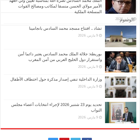
الملك محمد السادس نصره الله بمناسبة تعيين ولي العهد
الأمير مولاي الحسن منسقا لمكاتب ومصالح القوات
تعليقات
المسلحة الملكية
4 مايو، 2026
الوسوم
تشاد .. افتتاح مسجد محمد السادس بانجامينا
9 مارس، 2026
بوريطة: جلالة الملك محمد السادس يعتبر دائما أمن
واستقرار دول الخليج العربي من أمن المغرب
9 مارس، 2026
وزارة الداخلية تنفي إصدار مذكرة حول اختطاف الأطفال
9 مارس، 2026
تحديد يوم 23 شتنبر 2026 لإجراء انتخابات أعضاء مجلس
النواب
9 مارس، 2026