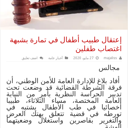
إعتقال طبيب أطفال في تمارة بشبهة
اغتصاب طفلين
majaliss
27 مايو، 2020
أخبار عامة
اضف تعليق
مجالس
أفاد بلاغ للإدارة العامة للأمن الوطني، أن
فرقة الشرطة القضائية قد وضعت تحت
تدبير الحراسة النظرية بأمر من النيابة
العامة المختصة، مساء الثلاثاء، طبيبا
أخصائيا في طب الأطفال يشتبه في
تورطه في قضية تتعلق بهتك العرض
والتغرير بقاصرين واستغلال وضعيتهما
الهشة.