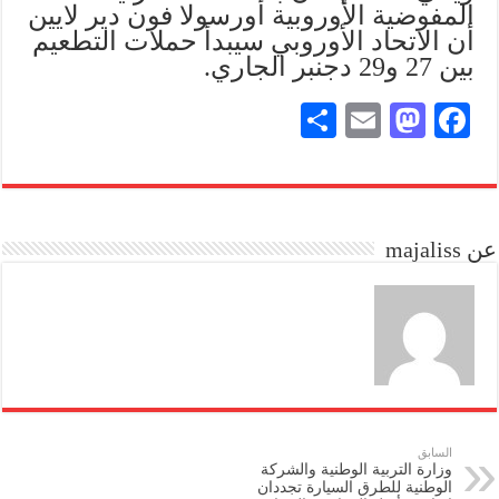
المفوضية الأوروبية أورسولا فون دير لايين
أن الاتحاد الأوروبي سيبدأ حملات التطعيم
بين 27 و29 دجنبر الجاري.
S
E
M
Fa
ha
m
as
ce
re
ail
to
bo
do
ok
عن majaliss
n
السابق
وزارة التربية الوطنية والشركة
الوطنية للطرق السيارة تجددان