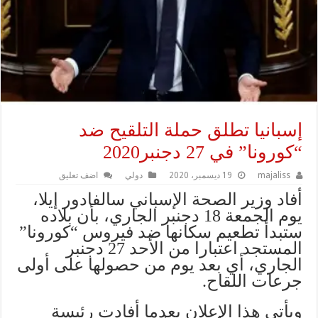
إسبانيا تطلق حملة التلقيح ضد
“كورونا” في 27 دجنبر2020
majaliss
19 ديسمبر، 2020
دولي
اضف تعليق
أفاد وزير الصحة الإسباني سالفادور إيلا،
يوم الجمعة 18 دجنبر الجاري، بأن بلاده
ستبدأ تطعيم سكانها ضد فيروس “كورونا”
المستجد اعتبارا من الأحد 27 دجنبر
الجاري، أي بعد يوم من حصولها على أولى
جرعات اللقاح.
ويأتي هذا الإعلان بعدما أفادت رئيسة