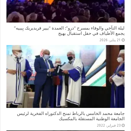
ليلة التآخي والوفاء بمسرح “درو”: العمدة “بيير فريديريك بِيييه”
يجمع الأطياف في حفل استقبال بهيج
21 يناير، 2026
جامعة محمد الخامس بالرباط تمنح الدكتوراه الفخرية لرئيس
الجامعة الوطنية المستقلة بالمكسيك
23 فبراير، 2022