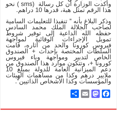
وأكدت الوزارة أن كل رسالة (sms ) نحو
هذا الرقم تمثل هبة، قدرها 10 دراهم.
وذكر البلاغ بأنه ” تنفيذا للتعليمات السامية
لصاحب الجلالة الملك محمد السادس
حفظه الله الداعية إلى توفير شروط
تمويل الإجراءات الوقائية لمواجهة
فيروس كورونا والحد من آثاره، قامت
السلطات المختصة بإحداث + الصندوق
الخاص لتدبير ومواجهة وباء فيروس
كورونا +، وتتكون موارد هذا الصندوق من
دعم الميزانية العامة للدولة بمبلغ 10
ملايير درهم وكذا من مساهمات الهيئات
والمؤسسات وكذا الأشخاص الذاتيين”.
S
E
M
Fa
ha
m
as
ce
re
ail
to
bo