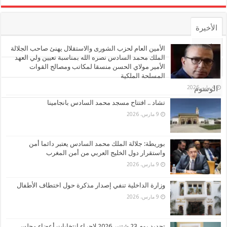
الأخيرة
الأشهر
الأمين العام لحزب الشورى والاستقلال يهنئ صاحب الجلالة
الملك محمد السادس نصره الله بمناسبة تعيين ولي العهد
الأمير مولاي الحسن منسقا لمكاتب ومصالح القوات
تعليقات
المسلحة الملكية
4 مايو، 2026
الوسوم
تشاد .. افتتاح مسجد محمد السادس بانجامينا
9 مارس، 2026
بوريطة: جلالة الملك محمد السادس يعتبر دائما أمن
واستقرار دول الخليج العربي من أمن المغرب
9 مارس، 2026
وزارة الداخلية تنفي إصدار مذكرة حول اختطاف الأطفال
9 مارس، 2026
تحديد يوم 23 شتنبر 2026 لإجراء انتخابات أعضاء مجلس