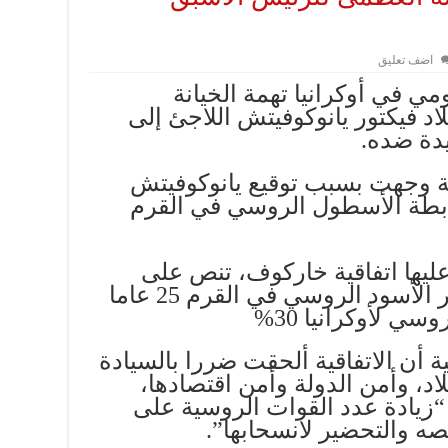
اضف تعليق
ي في أوكرانيا تهمة الخيانة
د فيكتور يانوكوفيتش اللاجئ إلى
يدة ضده.
مة وجهت بسبب توقيع يانوكوفيتش
ابطة الأسطول الروسي في القرم
عليها اتفاقية خاركوف، تنص على
تمديد مرابطة أسطول البحر الأسود الروسي في القرم 25 عاما
ي لأوكرانيا 30%
 أن الاتفاقية ألحقت ضررا بالسيادة
اد، وأمن الدولة وأمن اقتصادها،
 “زيادة عدد القوات الروسية على
يصه والتحضير لانسحابها”.