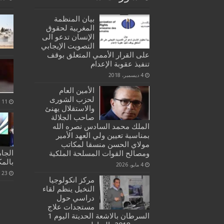
بيان المنظمة
المغربية لحقوق
الإنسان تدعو الى
التصويت الإيجابي
على القرار الأممي المتعلق بوقف
تنفيذ عقوبة الإعدام
4 ديسمبر، 2018
الأمين العام
لحزب الشورى
11 يوليو، 2023
والاستقلال يهنئ
صاحب الجلالة
الملك محمد السادس نصره الله
بمناسبة تعيين ولي العهد الأمير
مولاي الحسن منسقا لمكاتب
الجام
ومصالح القوات المسلحة الملكية
بالم
4 مايو، 2026
23 فبراير، 2022
مركز انكولوجيا
النخيل ينظم لقاء
دراسي حول
مستجدات علاج
السرطان بالاشعة الحديتة اليوم 1