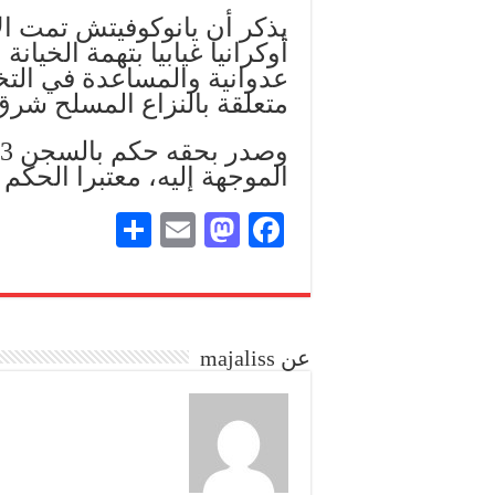
أوكرانيا غيابيا بتهمة الخي
عدوانية والمساعدة في التخ
متعلقة بالنزاع المسلح شرق 
الموجهة إليه، معتبرا الحك
S
E
M
Fa
ha
m
as
ce
re
ail
to
bo
do
ok
عن majaliss
n