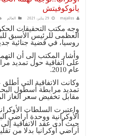
يانوكوفيتش
majaliss
29 يناير، 2021
العالم
وجه مكتب التحقيقات الحكوم
العظمى للرئيس الأسبق للبلا
روسيا، في قضية جنائية جد
وأشار المكتب إلى أن الته
على اتفاقية حول تمديد مر
عام 2010.
وكانت الاتفاقية التي أطلق 
مقابل تخفيض سعر الغاز الروس
واعتبرت السلطات الأوكرانية
الأوكرانية ووحدة أراضي البل
حيث أدى عقد الاتفاقية إلى
أراضي أوكرانيا بدلا من تقل