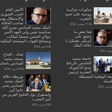
مناورات جزائرية
الأمين العام
روسية على حدود
لحزب الشورى
المغرب
والاستقلال يهنئ
صاحب الجلالة
17 نوفمبر، 2022
الملك محمد السادس نصره الله
هذا بعض ما
بمناسبة تعيين ولي العهد الأمير
تحقق على
مولاي الحسن منسقا لمكاتب
أيديكم ..فشكرا يا
ومصالح القوات المسلحة الملكية
جلالة الملك
4 مايو، 2026
تشاد .. افتتاح
جامعة محمد
مسجد محمد
الخامس بالرباط
السادس بانجامي
تمنح الدكتوراه
9 مارس، 2026
الفخرية لرئيس
عة الوطنية المستقلة
بوريطة: جلالة
كسيك
الملك محمد
السادس يعتبر
دائما أمن
واستقرار دول الخليج العربي من
أمن المغرب
9 مارس، 2026