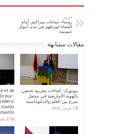
السابق
رؤساء جماعات بمراكش أمام
القضاء لتورطهم في تبديد أموال
عمومية
مقالات مشابهة
نيويورك: كفاءات مغربية تحتفي
té et de
بالهوية الأمازيغية في محفل
Dreux :
يمزج بين العلم والدبلوماسية
rédéric
 toutes
7 فبراير، 2026
nautés
22 يناير، 2026