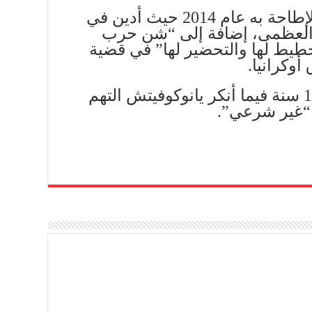
يذكر أن يانوكوفيتش تمت الإطاحة به عام 2014 حيث أدين في
انة العظمى، إضافة إلى “شن حرب
طيط لها والتحضير لها” في قضية
أوكرانيا.
وصدر بحقه حكم بالسجن 13 سنة فيما أنكر يانوكوفيتش التهم
م “غير شرعي”.