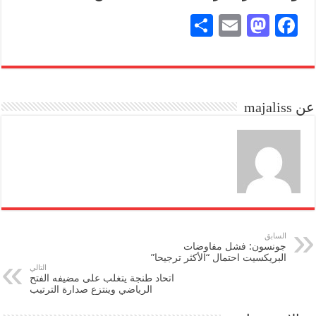
S
E
M
Fa
ha
m
as
ce
re
ail
to
bo
do
ok
عن majaliss
n
السابق
جونسون: فشل مفاوضات
البريكسيت احتمال “الأكثر ترجيحا”
التالي
اتحاد طنجة يتغلب على مضيفه الفتح
الرياضي وينتزع صدارة الترتيب