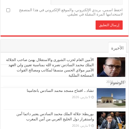
احفظ اسمي، بريدي الإلكتروني، والموقع الإلكتروني في هذا المتصفح
لاستخدامها المرة المقبلة في تعليقي.
الأخيرة
الأشهر
الأمين العام لحزب الشورى والاستقلال يهنئ صاحب الجلالة
الملك محمد السادس نصره الله بمناسبة تعيين ولي العهد
الأمير مولاي الحسن منسقا لمكاتب ومصالح القوات
تعليقات
المسلحة الملكية
4 مايو، 2026
الوسوم
تشاد .. افتتاح مسجد محمد السادس بانجامينا
9 مارس، 2026
بوريطة: جلالة الملك محمد السادس يعتبر دائما أمن
واستقرار دول الخليج العربي من أمن المغرب
9 مارس، 2026