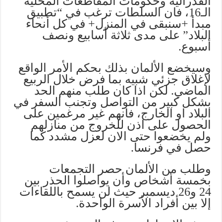
الفدرالية وحكومات المقاطعات المحلية
الـ16، فان السلطات ترغب في “تطبيق
مبدأ +سنبقى في المنزل+ في كل أنحاء
البلاد” على مدى ثلاثة أسابيع ونصف
أسبوع.
وسيخضع الألمان بذلك بحكم الأمر الواقع
لإغلاق جزئي شبيه بما فرض خلال الربيع
الماضي. لكن اذا كان طلب منهم الحد
بشكل كبير من التواصل وتجنب السفر في
البلاد او الخارج، فانهم غير مرغمين على
الحصول على اذن للخروج من منازلهم
ولم يخضعوا حتى الان لعزل مشدد كما
حصل في فرنسا.
وطلب من الألمان حصر التجمعات
بخمسة أشخاص وأن يواصلوا الحذر بين
24 و26 ديسمبر حيث لن يسمح باللقاءات
إلا بين أفراد الأسرة الواحدة.