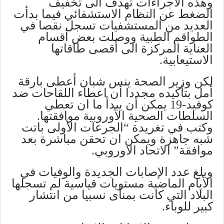
وهذه الاجراءات تهدف الى تخفيف
الضغط عن النظام الاستشفائي فيما بدأت
العديد من المستشفيات تسجل نقصا في
الطواقم الطبية ووصلت بعض أقسام
العناية المركزة الى أقصى طاقاتها
الاستيعابية.
لكن وزير الصحة ينس شبان أعطى بارقة
أمل بتأكيده مجددا أن اعطاء اللقاحات ضد
كوفيد-19 يمكن أن يبدأ ما ان تعطي
السلطات الصحية الأوروبية موافقتها.
وكتب في تغريدة “الجرعات الأولى باتت
شبه جاهزة ويمكن ان تحقن مباشرة بعد
موافقة” الاتحاد الاوروبي.
وبلغ عدد الإصابات الجديدة والوفيات في
الأيام الماضية مستويات قياسية لم تسجلها
البلاد التي كانت بمنأى نسبيا من انتشار
كبير للوباء.