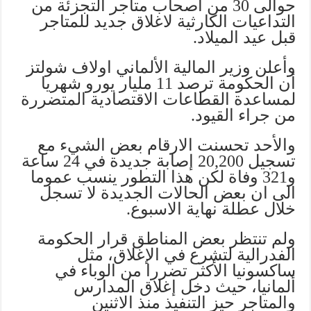
حوالى 30 من أصحاب متاجر التجزئة من
التداعيات الكارثية لاغلاق جديد للمتاجر
قبل عيد الميلاد.
وأعلن وزير المالية الألماني اولاف شولتز
أن الحكومة ترصد 11 مليار يورو شهريا
لمساعدة القطاعات الاقتصادية المتضررة
من جراء القيود.
والأحد تحسنت الارقام بعض الشيء مع
تسجيل 20,200 إصابة جديدة في 24 ساعة
و321 وفاة لكن هذا التطور ينسب عموما
الى ان بعض الحالات الجديدة لا تسجل
خلال عطلة نهاية الاسبوع.
ولم تنتظر بعض المناطق قرار الحكومة
الفدرالية لتشرع في الإغلاق، مثل
ساكسونيا الأكثر تضررا من الوباء في
ألمانيا، حيث دخل إغلاق المدارس
والمتاجر حيز التنفيذ منذ الاثنين