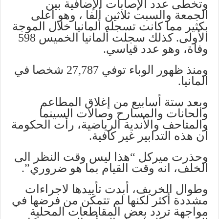
وتخطى عدد الإصابات الإضافية بين
الجمعة والسبت ثلاثين ألفا ، وهو أعلى
بكثير مما كانت تسجله ألمانيا خلال الموجة
الأولى. كذلك سجلت ألمانيا الخميس 598
وفاة، وهو عدد قياسي.
ومنذ ظهور الوباء توفي 27,787 شخصا في
المانيا.
وبعد ستة أسابيع من إغلاق المطاعم
والحانات والمسارح وصالات السينما
والمتاحف والأندية الرياضية، رأت الحكومة
أن هذه التدابير غير كافية.
وحذرت ميركل “هذا ليس وقت النظر الى
الخلف، انه وقت القيام بما هو ضروري”.
وطوال الخريف، أبدت تأييدها لاجراءات
مشددة أكثر لكنها لم تتمكن من فرضها في
مواجهة تردد بعض المقاطعات المحلية