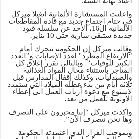
أعياد نهاية السنة.
وأعلنت المستشارة الألمانية أنغيلا ميركل
في ختام اجتماع جديد مع قادة المقاطعات
الالمانية ال16، الأحد عن سلسلة قيود
جديدة ستبقى سارية حتى 10 يناير.
وقالت ميركل إن الحكومة تتحرك أمام
“الارتفاع المطرد” لعدد الإصابات و”العدد
الكبير للوفيات”. وبالتالي تقرر إغلاق كل
المتاجر باستثناء محال المواد الغذائية
والصيدليات، وكذلك إقفال المدارس قبل
ثلاثة أيام من بدء عطلة الميلاد التي ستمدد
لأسبوع مع دعوة أرباب العمل الى إعطاء
الأولوية للعمل من بعد.
وأكدت ميركل “إننا مجبرون على التصرف
وها نحن نتصرف الآن”.
وبموجب القرار الذي اعتمدته الحكومة