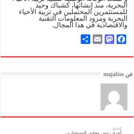
البحرية، منذ إنشائها، كشباك وحيد
للمستثمرين المحتملين في تربية الأحياء
البحرية ومزود المعلومات التقنية
والاقتصادية في هذا المجال.
S
E
M
Fa
ha
m
as
ce
re
ail
to
bo
do
ok
عن majaliss
n
السابق
أجرى رئيس مجلس المستشارين