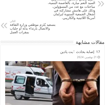
السيد النعم ميارة، بالعاصمة البنمية،
مباحثات مع عدد من المسؤولين،
وذلك على هامش مشاركته في
أشغال الجمعية السنوية لبرلمان
أمريكا اللاتينية والكاريبي.
التالي
بنسعيد يُلزم موظفي وزارة الثقافة
والاتصال بارتداء بذلة أو جلباب
بمقرات العمل
مقالات مشابهة
17 إصابة بحادث ٱيت يادين
21 نوفمبر، 2024