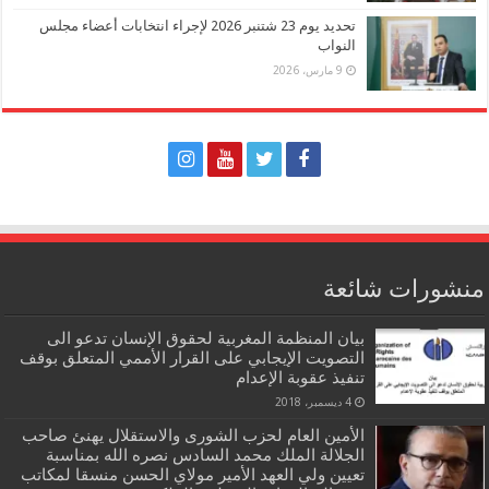
تحديد يوم 23 شتنبر 2026 لإجراء انتخابات أعضاء مجلس
النواب
9 مارس، 2026
منشورات شائعة
بيان المنظمة المغربية لحقوق الإنسان تدعو الى
التصويت الإيجابي على القرار الأممي المتعلق بوقف
تنفيذ عقوبة الإعدام
4 ديسمبر، 2018
الأمين العام لحزب الشورى والاستقلال يهنئ صاحب
الجلالة الملك محمد السادس نصره الله بمناسبة
تعيين ولي العهد الأمير مولاي الحسن منسقا لمكاتب