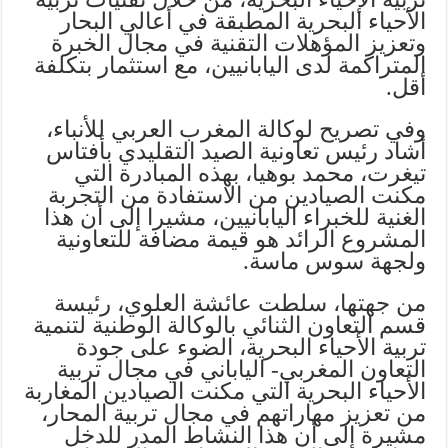
الأحياء البحرية المطبقة في أعالي البحار
وتعزيز المؤهلات التقنية في مجال الخبرة
المتراكمة لدى اليابانيين، مع استثمار بتكلفة
أقل.
وفي تصريح لوكالة المغرب العربي للأنباء،
أشاد رئيس تعاونية الصيد التقليدي بأفتاس
تيغرت، محمد بوهيا، بهذه المبادرة التي
مكنت الصيادين من الاستفادة من التجربة
الغنية للخبراء اليابانيين، مشيرا إلى أن هذا
المشروع الرائد هو قيمة مضافة للتعاونية
ولجهة سوس ماسة.
من جهتها، سلطت عائشة العلوي، رئيسة
قسم التعاون الثنائي بالوكالة الوطنية لتنمية
تربية الأحياء البحرية، الضوء على جودة
التعاون المغربي- الياباني في مجال تربية
الأحياء البحرية التي مكنت الصيادين المغاربة
من تعزيز مهاراتهم في مجال تربية المحار،
مشيرة إلى أن هذا النشاط المدر للدخل