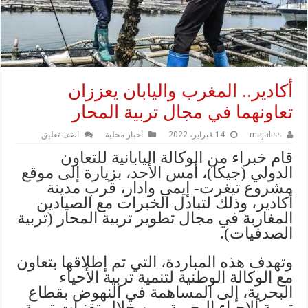
أكادير.. المغرب واليابان يعززان
تعاونهما في مجال تربية المحار
majaliss
14 فبراير، 2022
أخبار محلية
اضف تعليق
قام خبراء من الوكالة اليابانية للتعاون
الدولي (جيكا)، أمس الأحد، بزيارة إلى موقع
مشروع تيغرت- إيمي وادار، قرب مدينة
أكادير، وذلك لتبادل الخبرات مع الصيادين
المغاربة في مجال تطوير تربية المحار (تربية
الصدفيات).
وتهدف هذه المباردة، التي تم إطلاقها بتعاون
مع الوكالة الوطنية لتنمية تربية الأحياء
البحرية، إلى المساهمة في النهوض بقطاع
تربية الإحياء البحرية، من خلال تقنيات تربية