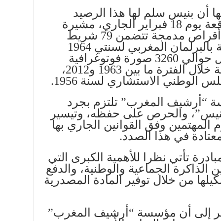
 أن بنيس سلم لها هذا الرصيد
الوثائقي بموجب اتفاقية موقعة يوم 18 فبراير الجاري، مشيرة
إلى أن الأمر يتعلق بخمسة أقراص مدمجة تتضمن 79 شريط
فيديو تؤرخ لملتمسي الرقابة بالبرلمان المغربي لسنتي 1964
و1990، وعدة ألبومات تشمل حوالي 3260 صورة فوتوغرافية
لأنشطة المؤسسة التشريعية خلال الفترة ما بين 1963 و2012،
 الوطني الاستشاري لسنة 1956.
ة “أرشيف المغرب” تلتزم بجرد
بنيس”، والحرص على حفظه، وتيسير
م المهتمين وفق القوانين الجاري بها
معتادة في هذا الصدد.
ادرة تأتي نظرا للأهمية الكبرى التي
 الذاكرة الجماعية والوطنية، والدفع
كيلها من خلال توفير المادة المصدرية
لنظر إلى أن مؤسسة “أرشيف المغرب”