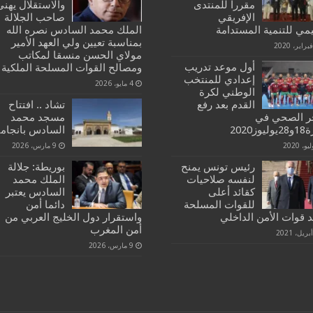
مقررا للمنتدى
والاستقلال يهنئ
الإفريقي
صاحب الجلالة
يمي للتنمية المستدامة
الملك محمد السادس نصره الله
بمناسبة تعيين ولي العهد الأمير
مولاي الحسن منسقا لمكاتب
أول موعد تدريب
ومصالح القوات المسلحة الملكية
إعدادي للمنتخب
4 مايو، 2026
الوطني لكرة
القدم بعد رفع
تشاد .. افتتاح
ر الصحي في
مسجد محمد
وز2020
السادس بانجامي
9 مارس، 2026
رئيس تونس يمنح
بوريطة: جلالة
لنفسه صلاحيات
الملك محمد
كقائد أعلى
السادس يعتبر
للقوات المسلحة
دائما أمن
د قوات الأمن الداخلي
واستقرار دول الخليج العربي من
أمن المغرب
9 مارس، 2026