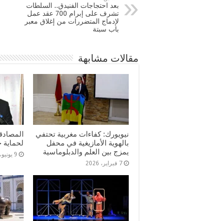
بعد احتجاجات الفنيدق.. السلطات
تشرف على إبرام 700 عقد عمل
لإدماج المتضررات من إغلاق معبر
باب سبتة
مقالات مشابهة
نيويورك: كفاءات مغربية تحتفي
المصادق
بالهوية الأمازيغية في محفل
لحماية 
يمزج بين العلم والدبلوماسية
9 يونيو، 2023
7 فبراير، 2026