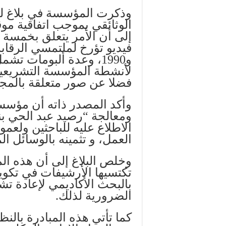
وذكرت المؤسسة في بلاغ لها
فضلا عن صور متعلقة بالمجلس
وأكد المصدر ذاته أن مؤسس
ومعالجة “رصيد عبد الحي 
الاطلاع عليه للباحثين ولعمو
العمل، و تثمينه بالوسائل ال
وخلص البلاغ إلى أن هذه المب
تكتسيها الأرشيفات في تكوين
بالبحث الأكاديمي لإعادة تش
الضرورية لذلك.
كما تأتي هذه المبادرة با