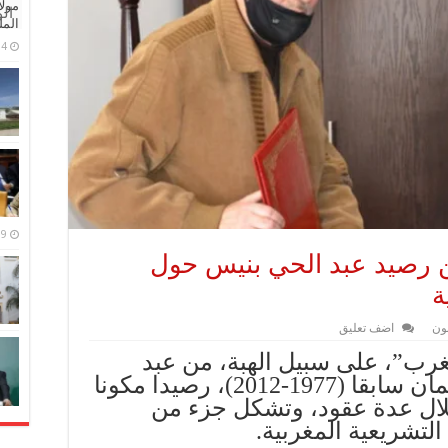
مولا
ال
المل
4 مايو، 2026
9 مارس، 2026
رصيد عبد الحي بنيس حول
ة
ون
اضف تعليق
ب”، على سبيل الهبة، من عبد
الحي بنيس، الموظف بالبرلمان سابقا (1977-2012)، رصيدا مكونا
خلال عدة عقود، وتشكل جزء من
التشريعية المغربية.