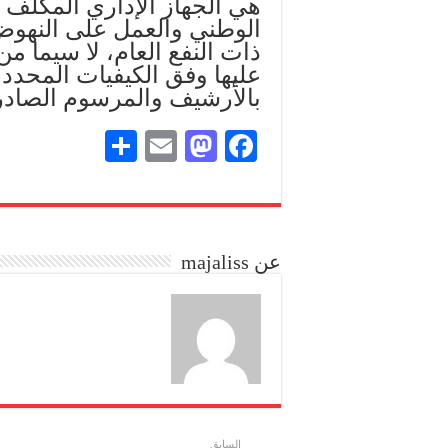
هي الجهاز الإداري المكلف 
الوطني والعمل على النهوض 
ذات النفع العام، لا سيما 
بالأرشيف والمرسوم الصادر
S
E
M
Fa
ha
m
as
ce
re
ail
to
bo
do
ok
عن majaliss
n
السابق