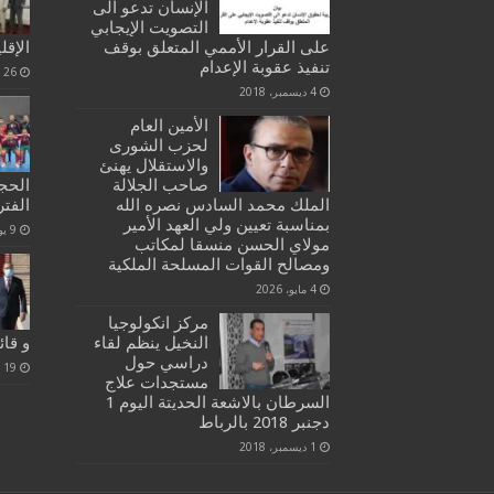
الإنسان تدعو الى
التصويت الإيجابي
على القرار الأممي المتعلق بوقف
الإقل
تنفيذ عقوبة الإعدام
26 فبراير، 2020
4 ديسمبر، 2018
الأمين العام
لحزب الشورى
والاستقلال يهنئ
صاحب الجلالة
الحج
الملك محمد السادس نصره الله
الفترة18و28يولي
بمناسبة تعيين ولي العهد الأمير
9 يوليو، 2020
مولاي الحسن منسقا لمكاتب
ومصالح القوات المسلحة الملكية
4 مايو، 2026
مركز انكولوجيا
النخيل ينظم لقاء
و قائ
دراسي حول
19 أبريل، 2021
مستجدات علاج
السرطان بالاشعة الحديتة اليوم 1
دجنبر 2018 بالرباط
1 ديسمبر، 2018