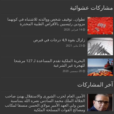
مشاركات عشوائية
تطوان.. توقيف شخص ووالدته للاشتباه في كونهما
مزودين رئيسيين بالأقراص الطبية المخدرة
14 فبراير، 2020
زلزال بقوة 4,9 درجات في قبرص
23 يناير، 2021
البحرية الملكية تقدم المساعدة لـ 127 مرشحا
للهجرة غير الشرعية
20 ديسمبر، 2020
آخر المشاركات
الأمين العام لحزب الشورى والاستقلال يهنئ صاحب
الجلالة الملك محمد السادس نصره الله بمناسبة
تعيين ولي العهد الأمير مولاي الحسن منسقا لمكاتب
ومصالح القوات المسلحة الملكية