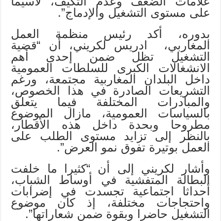
علامات الضعف وعدم التكيف، لاسيما
على مستوى التشغيل والإدماج”.
بدوره، أكد رئيس منظمة العمل
المغاربي، ادريس لكريني، أن “قضية
التشغيل تظل ضمن إحدى أهم
الانشغالات الكبرى للسلطات العمومية
داخل البلدان المغاربية مجتمعة، ورغم
التشريعات الصادرة في هذا الخصوص،
والمبادرات المختلفة فيما يتعلق
بالسياسات العمومية، مازال الموضوع
مطروحا وبحدة داخل هذه الأقطار،
بالنظر إلى تزايد مستوى الطلب على
العمل بوتيرة تفوق نمو العرض”.
وأشار لكريني إلى أن “كثيرا ما خلفت
البطالة المتفشية في أوساط الشباب،
أحداثا اجتماعية تجسدت في إضرابات
واحتجاجات مختلفة، إذ كان موضوع
التشغيل حاضرا وبقوة ضمن شعاراتها”.