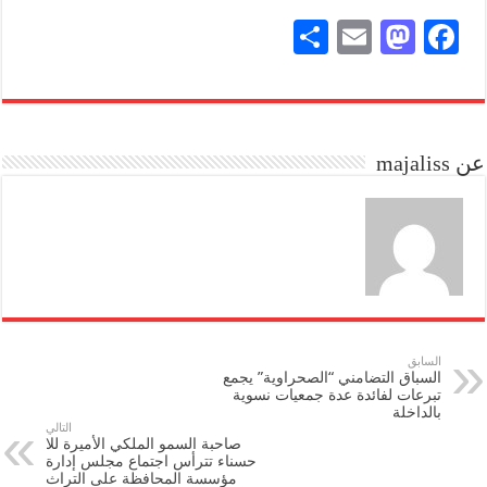
S
E
M
Fa
ha
m
as
ce
re
ail
to
bo
do
ok
عن majaliss
n
السابق
السباق التضامني “الصحراوية” يجمع
تبرعات لفائدة عدة جمعيات نسوية
بالداخلة
التالي
صاحبة السمو الملكي الأميرة للا
حسناء تترأس اجتماع مجلس إدارة
مؤسسة المحافظة على التراث