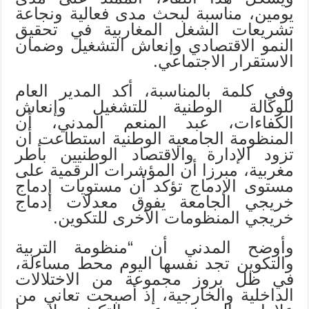
يومين، مناسبة لبحث مدى فعالية ونجاعة
تشريعات الشغل المغاربية في تحقيق
النمو الاقتصادي وإنعاش التشغيل وضمان
الاستقرار الاجتماعي.
وفي كلمة بالمناسبة، أكد المدير العام
للوكالة الوطنية للتشغيل وإنعاش
الكفاءات، عبد المنعم المدني، أن
المنظومة الجامعية الوطنية استطاعت أن
تزود الإدارة والاقتصاد الوطنيين بأطر
مغربية، مبرزا أن المؤشرات الرقمية على
مستوى الإدماج تؤكد أن مستويات إدماج
خريجي الجامعة يفوق معدلات إدماج
خريجي المنظومات الأخرى للتكوين.
وأوضح المدني أن “منظومة التربية
والتكوين تجد نفسها اليوم محط مساءلة،
في ظل بروز مجموعة من الاختلالات
الداخلية والخارجية، إذ أصبحت تعاني من