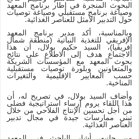
البحوث المنجرة في إطار برنامج المعهد
وصياغة برنامج مستقبلي وصياغة توصيات
حول التدبير الأمثل للعناصر الغذائية.
وبالمناسبة، أكد مدير برنامج المعهد
الإفريقي للتغذية النباتية (منطقة شمال
إفريقيا)، السيد حكيم بولال، أن هذا
الاجتماع هدف إلى الاطلاع على نتائج
بحوث المعهد مع المؤسسات الشريكة
والمتعاونين وبلورة توصيات مستقبلية
حسب المعايير الإقليمية والتغيرات
المناخية.
وأضاف السيد بولال، في تصريح له، أن
هذا اللقاء يروم إرساء استراتيجية فضلى
من أجل تحسين الإنتاج الفلاحي من خلال
تبني ممارسات جيدة في مجال تدبير
العناصر الغذائية.
من جانبه، أشار الباحث في المعهد