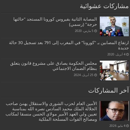
مشاركات عشوائية
المصابة الثانية بفيروس كورونا المستجد “حالتها
حرجة” (رسمي)
5 مارس، 2020
ارتفاع المصابين بـ “كورونا” في المغرب إلى 791 بعد تسجيل 30 حالة
جديدة
4 أبريل، 2020
مجلس الحكومة يصادق على مشروع قانون يتعلق
بنظام الضمان الاجتماعي
25 أبريل، 2024
آخر المشاركات
الأمين العام لحزب الشورى والاستقلال يهنئ صاحب
الجلالة الملك محمد السادس نصره الله بمناسبة
تعيين ولي العهد الأمير مولاي الحسن منسقا لمكاتب
ومصالح القوات المسلحة الملكية
4 مايو، 2026