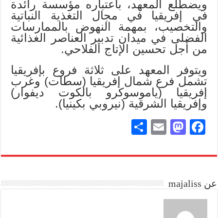
ويضطلع المعهد، باعتباره مؤسسة رائدة
في إفريقيا في مجال التغذية النباتية
والتخصيب، بمهمة النهوض بالممارسات
الفضلى في ميدان تدبير العناصر الغذائية
من أجل تحسين الإتاج الفلاحي.
ويتوفر المعهد على ثلاثة فروع بإفريقيا
تشمل فرع شمال إفريقيا (سطات) وغرب
إفريقيا (ياموسوكرو بالكوت ديفوار)
وإفريقيا الشرقية (نيروبي بكينيا).
S
E
M
Fa
ha
m
as
ce
re
ail
to
bo
do
ok
عن majaliss
n