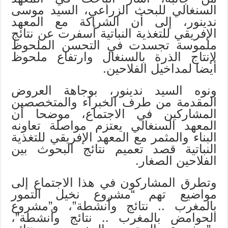
السنغالي للبحث الزراعي، السيد موسى
ندينور، إلى أن الشراكة مع المعهد
الإفريقي للتغذية النباتية أسفرت عن نتائج
ملموسة تجسدت في التحسن الملحوظ
لإنتاج الذرة بالسنغال وارتفاع ملحوظ
أيضا لمداخيل الفلاحين.
ونوه السيد ندينور، بوجاهة العروض
المقدمة من طرف الخبراء والمتخصصين
المشاركين في الاجتماع، موضحا أن
المعهد السنغالي يعتزم مواصلة تعاونه
البناء والمثمر مع المعهد الإفريقي للتغذية
النباتية قصد تعميم نتائج البحوث بين
الفلاحين الصغار.
وتطرق المشاركون في هذا الاجتماع إلى
مواضيع تهم “مشروع نخيل التمور
بالمغرب .. نتائج وأنشطة”، و”مشروع
الحوامض بالمغرب .. نتائج وأنشطة”،