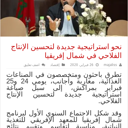
نحو استراتيجية جديدة لتحسين الإنتاج
الفلاحي في شمال إفريقيا
majaliss
26 فبراير، 2020
إقتصاد
اضف تعليق
تطرق باحثون ومتخصصون في الصناعات
الغذائية، مغاربة وأجانب، يومي 24 و25
فبراير بمراكش، إلى سبل صياغة
استراتيجية جديدة لتحسين الإنتاج
الفلاحي.
وقد شكل الاجتماع السنوي الأول لبرنامج
شمال إفريقيا للمعهد الإفريقي للتغذية
النباتية، مناسبة لتقاسم وتقييم نتائج