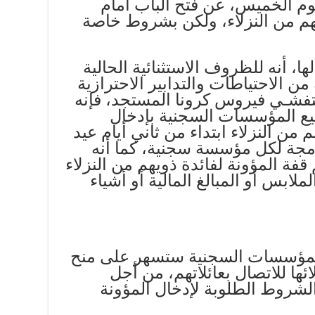
يوم الخميس، عن فتح الباب أمام
يهم من النزلاء، ولكن بشروط خاصة
، أنه للظروف الاستثنائية الحالية
ن الاحتياطات والتدابير الاحترازية
تفشـي فيروس كرونا المستجد، فإنه
يع المؤسسات السجنية بإدخال
م من النزلاء ابتداء من ثاني أيام عيد
رمجة لكل مؤسسة سجنية، كما أنه
فة المؤونة لفائدة ذويهم من النزلاء
لملابس أو المبالغ المالية أو أشياء
مؤسسات السجنية ستسهر على منح
ائها للاتصال بعائلاتهم، من أجل
الشروط الطلوبة لإدخال المؤونة