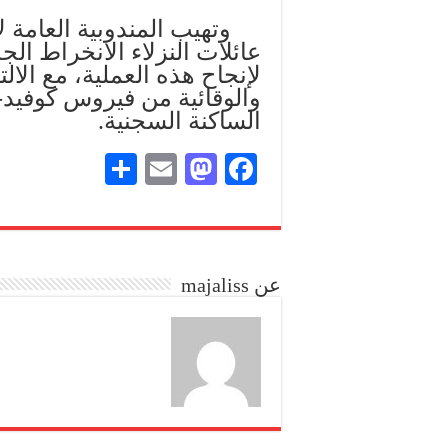
وتهيب المندوبية العامة لإ
عائلات النزلاء الانخراط ال
لإنجاح هذه العملية، مع الالت
الساكنة السجنية.
S
E
M
Fa
ha
m
as
ce
re
ail
to
bo
do
ok
عن majaliss
n