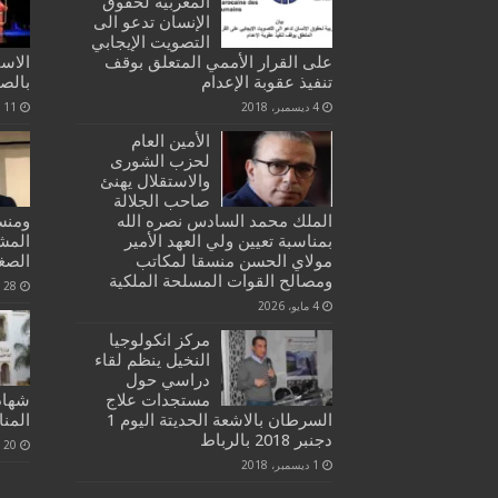
المغربية لحقوق
الإنسان تدعو الى
التصويت الإيجابي
على القرار الأممي المتعلق بوقف
الاس
تنفيذ عقوبة الإعدام
بالص
4 ديسمبر، 2018
11 يناير، 2022
الأمين العام
لحزب الشورى
والاستقلال يهنئ
صاحب الجلالة
الملك محمد السادس نصره الله
ومنس
بمناسبة تعيين ولي العهد الأمير
المش
مولاي الحسن منسقا لمكاتب
الصغ
ومصالح القوات المسلحة الملكية
28 يناير، 2020
4 مايو، 2026
مركز انكولوجيا
النخيل ينظم لقاء
دراسي حول
مستجدات علاج
شهادة
السرطان بالاشعة الحديتة اليوم 1
المنا
دجنبر 2018 بالرباط
20 مارس، 2020
1 ديسمبر، 2018