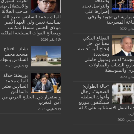
والثقافة
لحزب الشورى
والتواصل تجدد
والاستقلال يهنئ
إصرارها على
صاحب الجلالة
تمرارية في تجويد والرقي
الملك محمد السادس نصره الله
ناعة المسرحية
بمناسبة تعيين ولي العهد الأمير
مولاي الحسن منسقا لمكاتب
ومصالح القوات المسلحة الملكية
القطاع البنكي
4 مايو، 2026
معبأ من أجل
إنجاح آلية “خاصة
تشاد .. افتتاح
ومتجددة
مسجد محمد
جمة” لدعم وتمويل حاملي
السادس بانجامي
اريع الشباب والمقاولات
9 مارس، 2026
رى والمتوسطة
بوريطة: جلالة
الملك محمد
“حالة الطوارئ
السادس يعتبر
الصحية”.. رجال
دائما أمن
وأعوان السلطة
واستقرار دول الخليج العربي من
سيتكلفون بتوزيع
أمن المغرب
 التنقل الاستثنائية على كافة
9 مارس، 2026
زل