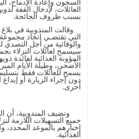
السجون وإعادة الإدماج، ال
العائلات، لإدخال القفة لذو
بسبب ظروف الجائحة.
وقالت المندوبية في بلاغ لها
التي تقتضـي اتخاذ مجموعة م
والوقائية من أجل التصدي ل
سيسمح لعائلات النزلاء بجم
المؤونة الغذائية لفائدة ذويه
الأضحى، وطيلة الأيام المب
يسمح للعائلات فقط بتسليم ق
دون إجراء الزيارة أو إيداع ا
أخرى.
وتضيف المندوبية، أن ال
جميع التسهيلات اللازمة لنزل
إخبارهم بالموعد المحدد، و
الغذائية.