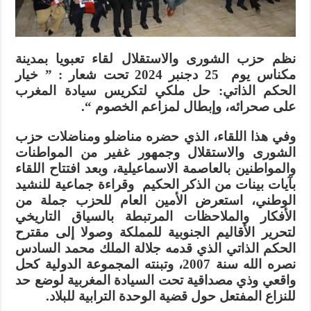
نظم حزب الشورى والاستقلال لقاء تعبويا بمدينة
مكناس يوم 25 دجنبر 2024 تحت شعار : ” خيار
الحكم الذاتي: حل ملكي لتكريس سيادة المغرب
على صحرائه، وإبطال لمزاعم الخصوم “.
وفي هذا اللقاء، الذي حضره مناضلو ومناضلات حزب
الشورى والاستقلال وجمهور غفير من المواطنات
والمواطنين بالعاصمة الاسماعيلية، وبعد افتتاح اللقاء
بآيات بينات من الذكر الحكيم وقراءة جماعية للنشيد
الوطني، استعرض الأمين العام للحزب جملة من
الأفكار والملاحظات المرتبطة بالسياق التاريخي
لتحرير الأقاليم الجنوبية للمملكة وصولا إلى مقترح
الحكم الذاتي الذي قدمه جلالة الملك محمد السادس
نصره الله سنة 2007، وتبنته المجموعة الدولية كحل
واقعي وذي مصداقية تحت السيادة المغربية لوضع حد
للنزاع المفتعل حول قضية الوحدة الترابية للبلاد.