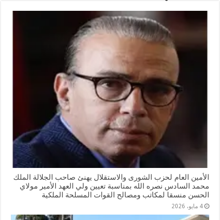
الأمين العام لحزب الشورى والاستقلال يهنئ صاحب الجلالة الملك
محمد السادس نصره الله بمناسبة تعيين ولي العهد الأمير مولاي
الحسن منسقا لمكاتب ومصالح القوات المسلحة الملكية
4 مايو، 2026