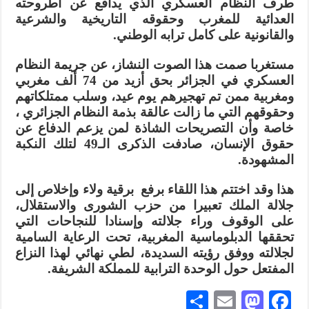
طرف النظام العسكري الذي يدافع عن أطروحته
العدائية للمغرب وحقوقه التاريخية والشرعية
والقانونية على كامل ترابه الوطني.
مستغربا صمت هذا الصوت النشاز، عن جريمة النظام
العسكري في الجزائر بحق أزيد من 74 ألف مغربي
ومغربية ممن تم تهجيرهم يوم عيد، وسلب ممتلكاتهم
وحقوقهم التي ما زالت عالقة بذمة النظام الجزائري ،
خاصة وأن التصريحات الشاذة لمن يزعم الدفاع عن
حقوق الإنسان، صادفت الذكرى الـ49 لتلك النكبة
المشهودة.
هذا وقد اختتم هذا اللقاء برفع برقية ولاء وإخلاص إلى
جلالة الملك تعبيرا من حزب الشورى والاستقلال،
على الوقوف وراء جلالته وإسنادا للنجاحات التي
تحققها الدبلوماسية المغربية، تحت الرعاية السامية
لجلالته ووفق رؤيته السديدة، لطي نهائي لهذا النزاع
المفتعل حول الوحدة الترابية للمملكة الشريفة.
S
E
M
Fa