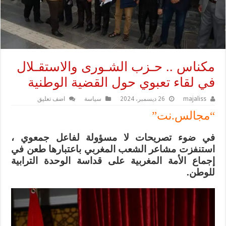
مكناس .. حـزب الشـورى والاستقـلال
في لقاء تعبوي حول القضية الوطنية
majaliss
26 ديسمبر، 2024
سياسة
اضف تعليق
“مجالس.نت”
في ضوء تصريحات لا مسؤولة لفاعل جمعوي ،
استنفزت مشاعر الشعب المغربي باعتبارها طعن في
إجماع الأمة المغربية على قداسة الوحدة الترابية
للوطن.