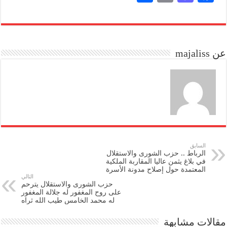
ha
m
as
ce
re
ail
to
bo
do
ok
عن majaliss
n
السابق
الرباط .. حزب الشورى والاستقلال
في بلاغ يثمن عاليا المقاربة الملكية
المعتمدة حول إصلاح مدونة الأسرة
التالي
حزب الشورى والاستقلال يترحم
على روح المغفور له جلالة المغفور
له محمد الخامس طيب الله ثراه
مقالات مشابهة