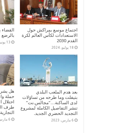
اجتماع موسع بمراكش حول
القضاء ي
الاستعدادات لكأس العالم لكرة
بالرضع
القدم 2030
13 يونيو، 2024
18 يوليو، 2024
هل يشرف
بعد هدم الملعب البلدي
حملة وا
بتيفلت وما طرحه من تساؤلات
احتلال 
لدى الساكنة…”مجالس.نت”
طرف الم
تنشر التفاصيل الكاملة لمشروع
التجارية؟
التجديد الحضري الجديد.
6 مارس، 2023
6 مارس، 2023