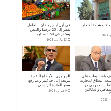
عاقب شبكة الاتجار
في أول أيام رمضان.. الفلفل
تقفز إلى 20 درهما والبيض
يستقر في 1.50 سنتيما
23 مارس، 2023
 باشا تيفلت على
الجواهري: الأوضاع النقدية
سعة النطاق لمحاربة
مريحة إلى حد كبير رغم رفع
الملك العمومي من
سعر الفائدة الرئيسي
قاهي والدكاكين
9 فبراير، 2023
.