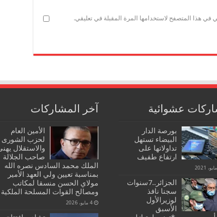
ي في هذا المتصفح لاستخدامها المرة المقبلة في تعليقي.
ركات عشوائية
آخر المشاركات
بورصة الدار
الأمين العام
البيضاء تستهل
لحزب الشورى
تداولاتها على
والاستقلال يهنئ
ارتفاع طفيف
صاحب الجلالة
الملك محمد السادس نصره الله
بمناسبة تعيين ولي العهد الأمير
الجزائر..7سنوات
مولاي الحسن منسقا لمكاتب
سجنا نافذ
ومصالح القوات المسلحة الملكية
لوزيرالأول
4 مايو، 2026
الأسبق