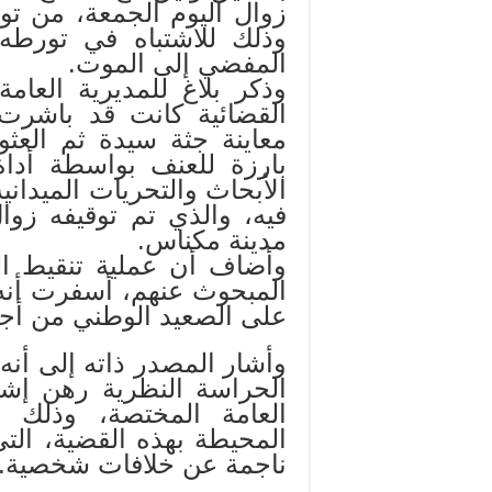
وذلك للاشتباه في تورطه
المفضي إلى الموت.
وذكر بلاغ للمديرية العا
معاينة جثة سيدة ثم العثو
بارزة للعنف بواسطة أد
الأبحاث والتحريات الميدان
فيه، والذي تم توقيفه زوا
مدينة مكناس.
وأضاف أن عملية تنقيط ال
المبحوث عنهم، أسفرت أن
على الصعيد الوطني من أجل
وأشار المصدر ذاته إلى أنه 
الحراسة النظرية رهن إشا
العامة المختصة، وذلك ل
المحيطة بهذه القضية، التي
ناجمة عن خلافات شخصية.