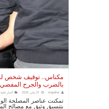
مكناس.. توقيف شخص للإ
بالضرب والجرح المفضي 
majaliss
31 يناير، 2020
أخبار عامة
تمكنت عناصر المصلحة الول
بتنسيق وثيق مع مصالح المد