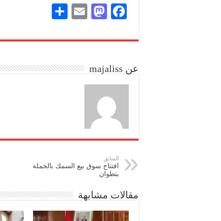
S
E
M
Fa
ha
m
as
ce
re
ail
to
bo
do
ok
عن majaliss
n
السابق
افتتاح سوق بيع السمك بالجملة
بتطوان
مقالات مشابهة