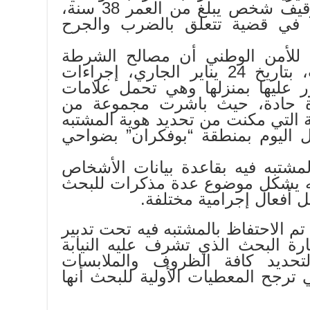
زوال اليوم الجمعة، من توقيف شخص يبلغ من العمر 38 سنة،
 في قضية تتعلق بالضرب والجرح
مة للأمن الوطني أن مصالح الشرطة
القضائية كانت قد باشرت، بتاريخ 24 يناير الجاري، إجراءات
ر عليها بمنزلها وهي تحمل علامات
اة حادة، حيث باشرت مجموعة من
ية التي مكنت من تحديد هوية المشتبه
ل اليوم بمنطقة “بوفكران” بضواحي
مشتبه فيه بقاعدة بيانات الأشخاص
ه يشكل موضوع عدة مذكرات للبحث
 أفعال إجرامية مختلفة.
تم الاحتفاظ بالمشتبه فيه تحت تدبير
رة البحث الذي تشرف عليه النيابة
تحديد كافة الظروف والملابسات
 ترجح المعطيات الأولية للبحث أنها