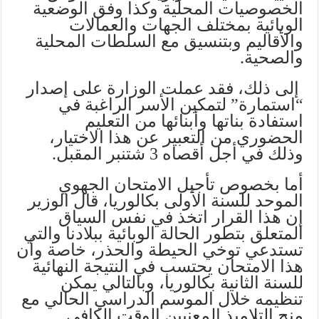
الخصوصيات المحلية وكذا وفق الوضعية
الوبائية بمختلف الجهات والعمالات
والأقاليم وبتنسيق مع السلطات المحلية
والصحية.
إلى ذلك، فقد عملت الوزارة على إصدار
“استمارة” لتمكين الأسر الراغبة في
استفادة بناتها وأبنائها من التعليم
الحضوري من التعبير عن هذا الاختيار،
وذلك في أجل أقصاه 3 شتنبر المقبل.
أما بخصوص تأجيل الامتحان الجهوي
الموحد للسنة الأولى بكالوريا، قال الوزير
إن هذا القرار اتخذ في نفس السياق
المتعلق بتطور الحالة الوبائية ببلادنا والتي
تستدعي توخي الحيطة والحذر، خاصة وأن
هذا الامتحان يحتسب في النتيجة النهائية
للسنة الثانية بكالوريا، وبالتالي يمكن
تنظيمه خلال الموسم الدراسي الحالي مع
منح التلاميذ المعنيين الوقت الكافي