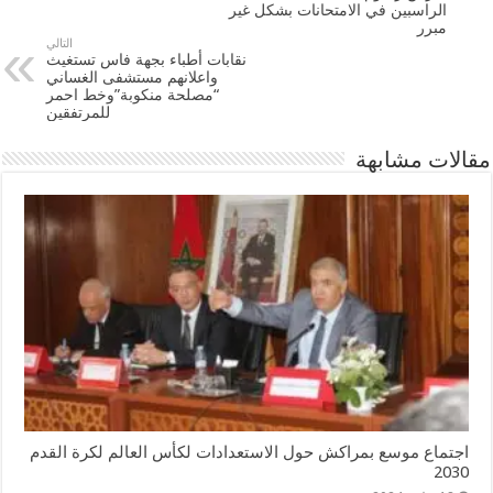
الراسبين في الامتحانات بشكل غير
مبرر
التالي
نقابات أطباء بجهة فاس تستغيث
واعلانهم مستشفى الغساني
“مصلحة منكوبة”وخط احمر
للمرتفقين
مقالات مشابهة
اجتماع موسع بمراكش حول الاستعدادات لكأس العالم لكرة القدم
2030