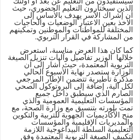
سيستفيدون من التعليم عن بعد أو أولئك
الذين سيختارون التعليم الحضوري، حيث
أن إشراك الأسر يهدف بالأساس إلى
الأخذ بعين الاعتبار الوضعيات والحاجيات
المختلفة للمواطنات والموطنين وتمكينهم
من المشاركة في القرار التربوي.
كما كان هذا العرض مناسبة، استعرض
خلالها الوزير تفاصيل وآليات تنزيل الصيغة
التربوية المعتمدة، حيث أشار إلى أن
الوزارة ستصدر نهاية الأسبوع الحالي
مذكرة تأطيرية تتضمن الإطار المرجعي
لكل آلية، إضافة إلى البروتوكول الصحي
الصارم الذي سيطبق داخل جميع
المؤسسات التعليمية العمومية والذي
تمت بلورته بتنسيق مع وزارة الصحة، مع
منح الأكاديميات الجهوية للتربية والتكوين
والمديريات الإقليمية والمؤسسات
التعليمية السلطة البيداغوجية اللازمة
لتكييف الصيغة التربوية المعتمدة وفق