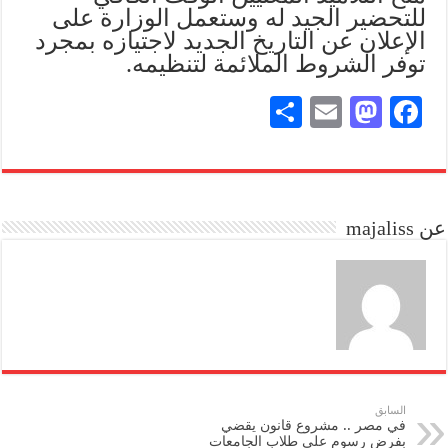
للتحضير الجيد له وستعمل الوزارة على
الإعلان عن التاريخ الجديد لاجتيازه بمجرد
توفر الشروط الملائمة لتنظيمه.
S
E
M
Fa
ha
m
as
ce
re
ail
to
bo
do
ok
عن majaliss
n
السابق
في مصر .. مشروع قانون يقضي
بفرض رسوم على طلاب الجامعات