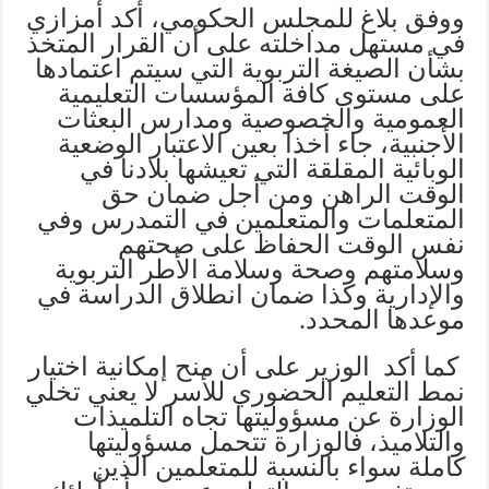
ووفق بلاغ للمجلس الحكومي، أكد أمزازي
في مستهل مداخلته على أن القرار المتخذ
بشأن الصيغة التربوية التي سيتم اعتمادها
على مستوى كافة المؤسسات التعليمية
العمومية والخصوصية ومدارس البعثات
الأجنبية، جاء أخذا بعين الاعتبار الوضعية
الوبائية المقلقة التي تعيشها بلادنا في
الوقت الراهن ومن أجل ضمان حق
المتعلمات والمتعلمين في التمدرس وفي
نفس الوقت الحفاظ على صحتهم
وسلامتهم وصحة وسلامة الأطر التربوية
والإدارية وكذا ضمان انطلاق الدراسة في
موعدها المحدد.
كما أكد الوزير على أن منح إمكانية اختيار
نمط التعليم الحضوري للأسر لا يعني تخلي
الوزارة عن مسؤوليتها تجاه التلميذات
والتلاميذ، فالوزارة تتحمل مسؤوليتها
كاملة سواء بالنسبة للمتعلمين الذين