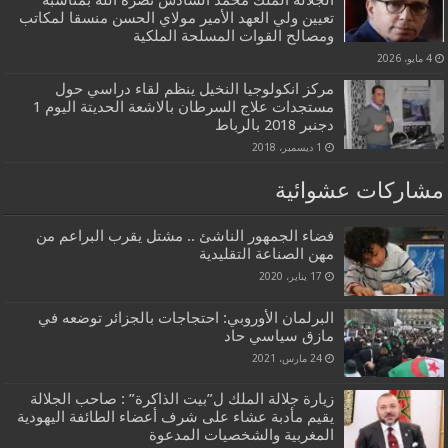
الجلالة الملك محمد السادس نصره الله بمناسبة
تعيين ولي العهد الأمير مولاي الحسن منسقا لمكاتب
ومصالح القوات المسلحة الملكية
4 مايو، 2026
مركز انكولوجيا النخيل ينظم لقاء دراسي حول
مستجدات علاج السرطان بالاشعة الحديتة اليوم 1
دجنبر 2018 بالرباط
1 ديسمبر، 2018
مشاركات عشوائية
فضاء الجمهور الناشئ .. مشتل يقرب البراعم من
مهن الصناعة التقليدية
17 يناير، 2020
البرلمان الأوروبي: احتجاجات بالجزائر توضعه في
مازق سياسي حاد
24 مارس، 2021
زيارة جلالة الملك ل”بيت الذاكرة” : صاحب الجلالة
يقيم مأدبة عشاء على شرف أعضاء الطائفة اليهودية
المغربية والشخصيات المدعوة