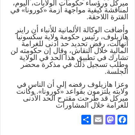
ميركل ورؤساء حكومات الولايات، اليوم،
لمناقشة كيفية مواجهة أزمة «كورونا» في
الفترة اللاحقة.
وأضافت الوكالة الألمانية للأنباء أن راينر
هازيلوف، رئيس حكومة ولاية سكسونيا
آنهالت، رفض تحديد حد أدنى للغرامة
المالية خلال النقاش، وقال إن حكومته لن
تشارك في تطبيق هذا الحد في الولاية
وطلب تسجيل ذلك في مذكرة محضر
الجلسة.
وعزا هازيلوف رفضه إلى أن الناس في
ولايته يلتزمون بقواعد «كورونا». وكانت
ميركل قد طرحت مقترح الحد الأدنى
للغرامة خلال المشاورات
S
E
M
Fa
ha
m
as
ce