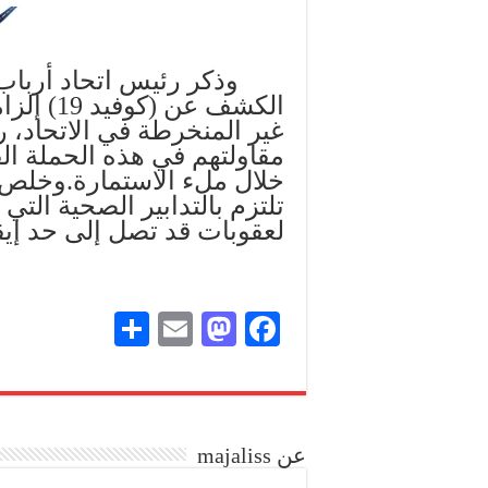
وذكر رئيس اتحاد أرباب ا
الكشف عن
غير المنخرطة في الاتحاد، ر
مقاولتهم في هذه الحملة ا
خلال ملء الاستمارة.
وخلص ا
تلتزم بالتدابير الصحية الت
لعقوبات قد تصل إلى حد إي
S
E
M
Fa
ha
m
as
ce
re
ail
to
bo
do
ok
عن majaliss
n