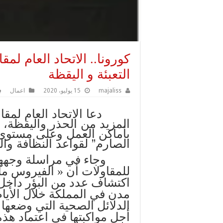
كورونا.. الاتحاد العام ل
التعبئة و اليقظة
majaliss
15 يوليو، 2020
اعمال
دعا الاتحاد العام لمقاول
المزيد من الحذر واليقظة، عب
بأماكن العمل وعلى مستوى ن
الصارم” لقواعد النظافة والت
وجاء في مراسلة وجهها ر
للمقاولات أن « الفيروس ما
اكتشاف عدد من البؤر داخل 
مدن في المملكة خلال الأيام 
الدلائل الصحية التي وضعها 
أجل مواكبتها في اعتماد هذه ا