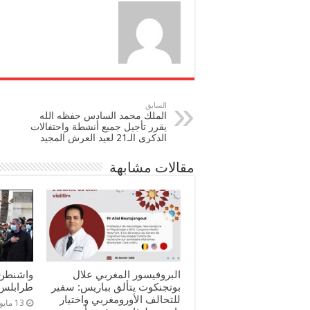
السابق
الملك محمد السادس حفظه الله
يقرر تأجيل جميع أنشطة واحتفالات
الذكرى الـ21 لعيد العرش المجيد
مقالات مشابهة
البروفيسور المغربي علال
واشنطن 
بوتجنكوت يتألق بباريس: سفير
طرابلس م
للتحالف الأورومغربي واختيار
13 مايو، 2021