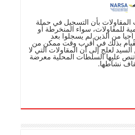
لمقاولات بأن التسجيل في حملة
 (كوفيد 19) إلزامية للمقاولات، سواء المنخرطة أو
اجيا من الذين لم يسجلوا بعد
لقيام بذلك في أقرب وقت ممكن من
لسيد لعلج إلى أن المقاولات التي لا
ي تنص عليها السلطات المحلية معرضة
قاف نشاطها.