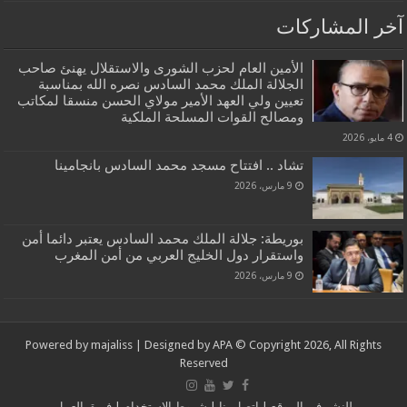
آخر المشاركات
الأمين العام لحزب الشورى والاستقلال يهنئ صاحب
الجلالة الملك محمد السادس نصره الله بمناسبة
تعيين ولي العهد الأمير مولاي الحسن منسقا لمكاتب
ومصالح القوات المسلحة الملكية
4 مايو، 2026
تشاد .. افتتاح مسجد محمد السادس بانجامينا
9 مارس، 2026
بوريطة: جلالة الملك محمد السادس يعتبر دائما أمن
واستقرار دول الخليج العربي من أمن المغرب
9 مارس، 2026
Powered by
majaliss
| Designed by
APA
© Copyright 2026, All Rights
Reserved
للنشر في الموقع
|
إتصل بنا
|
شروط الإستخدام
|
فريق العمل