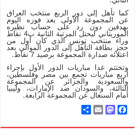
كما تأهل إلى دور الربع منتخب العراق
عن المجموعة الأولى بعد فوزه اليوم
بهدفين دون رد على حساب نظيره
الموريتاني ليحتل المرتبة الثانية ب4 نقاط
وراء منتخب تونس الذي كان أول من
حجز بطاقة التأهل إلى الدور الموالي بعد
اعتلائه صدارة المجموعة برصيد 7 نقاط.
وتختتم غدا مباريات الدور الأول بإجراء
أربع مباريات تجمع بين مصر وفلسطين،
والسعودية والجزائر عن المجموعة
الثالثة، والسودان ضد الإمارات، وليبيا
أمام السنغال عن المجموعة الرابعة.
S
E
M
Fa
ha
m
as
ce
re
ail
to
bo