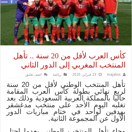
كأس العرب لأقل من 20 سنة .. تأهل
المنتخب المغربي إلى الدور الثاني
majaliss
23 فبراير، 2020
رياضة
اضف تعليق
تأهل المنتخب الوطني لأقل من 20 سنة
لربع نهائي بطولة كأس العرب المقامة
حاليا بالمملكة العربية السعودية وذلك بعد
تغلبه اليوم الأحد على منتخب مدغشقر
بهدفين لواحد في ختام مباريات الدور
الأول عن المجموعة الثانية.
وجاء تأهل المنتخب الوطني بعدما احتل