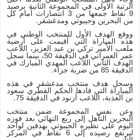
الرتبة الأولى في المجموعة الثانية برصيد
9 نقاط جمعها من 3 انتصارات أمام كل
من البحرين وجيبوتي ومدغشقر.
ووقع الهدف الأول للمنتخب الوطني في
هذه المباراة التي أقيمت على أرضية
ملعب الأمير تركي بن عبد العزيز، اللاعب
عمر العمراني في الدقيقة 50، بينما سجل
الهدف الثاني اللاعب المهدي المبارك في
الدقيقة 85 من ضربة جزاء.
وسجل هدف منتخب مدغشقر في هذه
المباراة التي قادها الحكم القطري سعود
بن العذبة، اللاعب أرنود في الدقيقة 75.
وعن نفس المجموعة ضمن منتخب
البحرين التأهل إلى ربع النهائي بعد فوزه
اليوم على نظيره الجيبوتي بهدفين لواحد
ليرتفع رصيده إلى 6 نقاط في المركز
الثاني.