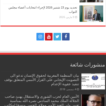
تحديد يوم 23 شتنبر 2026 لإجراء انتخابات أعضاء مجلس
النواب
9 مارس، 2026
منشورات شائعة
بيان المنظمة المغربية لحقوق الإنسان تدعو الى
التصويت الإيجابي على القرار الأممي المتعلق بوقف
تنفيذ عقوبة الإعدام
4 ديسمبر، 2018
الأمين العام لحزب الشورى والاستقلال يهنئ صاحب
الجلالة الملك محمد السادس نصره الله بمناسبة
تعيين ولي العهد الأمير مولاي الحسن منسقا لمكاتب