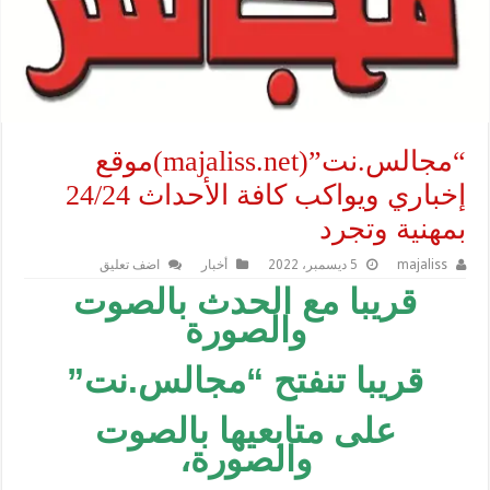
“مجالس.نت”(majaliss.net)موقع
إخباري ويواكب كافة الأحداث 24/24
بمهنية وتجرد
majaliss
5 ديسمبر، 2022
أخبار
اضف تعليق
قريبا مع الحدث بالصوت
والصورة
قريبا تنفتح “مجالس.نت”
على متابعيها بالصوت
والصورة،