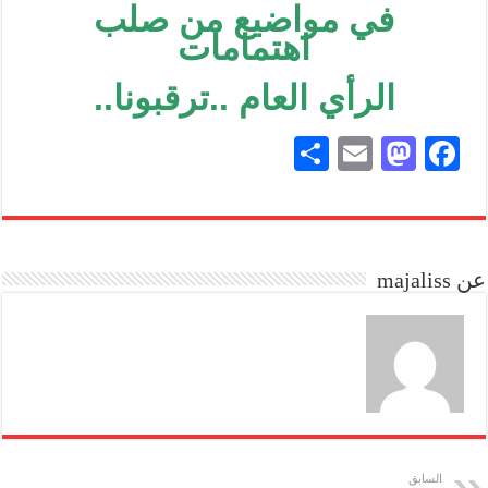
في مواضيع من صلب
اهتمامات
الرأي العام ..ترقبونا..
S
E
M
Fa
ha
m
as
ce
re
ail
to
bo
do
ok
عن majaliss
n
السابق