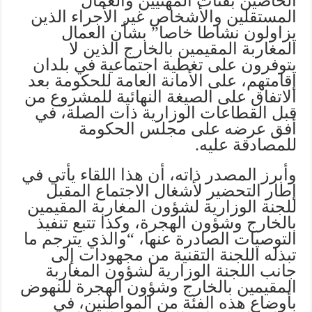
الخاصين بفئات المهنيين والعمال
المستقلين والأشخاص غير الأجراء الذين
يزاولون نشاطا خاصا” بشأن العمال
المغاربة المقيمين بالخارج الذين لا
يتوفرون على تغطية اجتماعية في بلدان
إقامتهم، على الأمانة العامة للحكومة بعد
الاتفاق على الصيغة النهائية للمشروع من
قبل القطاعات الوزارية ذات الصلة، في
أفق عرضه على مجلس الحكومة
للمصادقة عليه.
وأبرز المصدر ذاته، أن هذا اللقاء يأتي في
إطار التحضير لأشغال الاجتماع المقبل
للجنة الوزارية لشؤون المغاربة المقيمين
بالخارج وشؤون الهجرة، وكذا تتبع تنفيذ
التوصيات الصادرة عنها، “والذي يترجم ما
تبذله اللجنة التقنية من مجهودات إلى
جانب اللجنة الوزارية لشؤون المغاربة
المقيمين بالخارج وشؤون الهجرة للنهوض
بأوضاع هذه الفئة من المواطنين، في