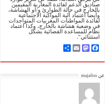
صناديق الدعم لفائدة المغاربة المقيمين
بالخارج في حالة الطوارئ و/أو الهشاشة،
وأيضا اعتماد آلية المواكبة الاجتماعية
لفائدة المواطنات المغربيات المتواجدات
في وضعية هشاشة بالخارج، وكذا اعتماد
نظام للمساعدة القضائية بشكل
استثنائي”.
S
E
M
Fa
ha
m
as
ce
re
ail
to
bo
do
ok
عن majaliss
n