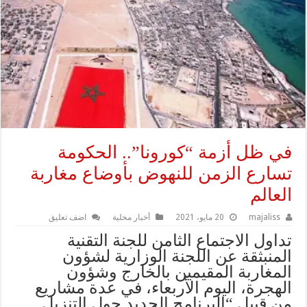
في ظل أزمة “كورونا”.. الحكومة
تسارع الزمن للنهوض بأوضاع مغاربة
العالم
majaliss
20 مايو، 2021
أخبار محلية
اضف تعليق
تداول الاجتماع الثامن للجنة التقنية
المنبثقة عن اللجنة الوزارية لشؤون
المغاربة المقيمين بالخارج وشؤون
الهجرة، اليوم الأربعاء، في عدة مشاريع
من قبيل “البرنامج الجديد حول التنزيل