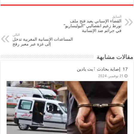
السابق
القضاء الإسباني يعيد فتح ملف
تورط زعيم انفصاليي “البوليساريو”
في جرائم ضد الإنسانية
التالي
المساعدات الإنسانية المغربية تدخل
إلى غزة عبر معبر رفح
مقالات مشابهة
17 إصابة بحادث ٱيت يادين
21 نوفمبر، 2024