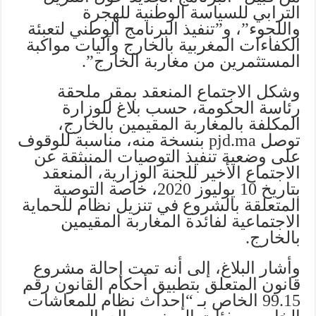
الترابي للسياسة الوطنية للهجرة
واللجوء”، و”تنفيذ البرنامج الوطني لتعبئة
الكفاءات المغربية بالخارج وآليات مواكبة
المستثمرين من مغاربة الخارج”.
وشكل الاجتماع المنعقد بمقر ملحقة
رئاسة الحكومة، حسب بلاغ للوزارة
المكلفة بالمغاربة المقيمين بالخارج،
توصل pjd.ma بنسخة منه، مناسبة للوقوف
على وضعية تنفيذ التوصيات المنبثقة عن
الاجتماع الأخير للجنة الوزارية، المنعقد
بتاريخ 10 يوليوز 2020، خاصة التوصية
المتعلقة بالشروع في تنزيل نظام للحماية
الاجتماعية لفائدة المغاربة المقيمين
بالخارج.
وأشار البلاغ، إلى أنه تمت إحالة مشروع
قانون المتعلق بتطبيق أحكام القانون رقم
99.15 الخاص بـ “إحداث نظام للمعاشات