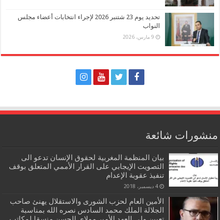
تحديد يوم 23 شتنبر 2026 لإجراء انتخابات أعضاء مجلس
النواب
9 مارس، 2026
منشورات شائعة
بيان المنظمة المغربية لحقوق الإنسان تدعو الى
التصويت الإيجابي على القرار الأممي المتعلق بوقف
تنفيذ عقوبة الإعدام
4 ديسمبر، 2018
الأمين العام لحزب الشورى والاستقلال يهنئ صاحب
الجلالة الملك محمد السادس نصره الله بمناسبة
تعيين ولي العهد الأمير مولاي الحسن منسقا لمكاتب