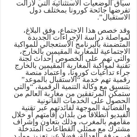
سياق الوضعيات الاستثنائية التي لازالت
تفرضها جائحة كورونا بمختلف دول
الاستقبال”.
وقد خصص هذا الاجتماع، وفق البلاغ،
لمواصلة دراسة الإجراءات الجديدة
المتضمنة بالبرنامج الاستعجالي للمواكبة
الاجتماعية للمغاربة المقيمين بالخارج،
والتي تهم على الخصوص إحداث لجنة
تقنية لمواكبة المغاربة المقيمين بالخارج
جراء تداعيات كورونا، واعتماد منصة
رقمية تهم خدمة “الاستقبال بالموعد”
بتنسيق مع وكالة التنمية الرقمية، “والتي
ستمكن المرتفقين من مغاربة العالم من
الحصول على الخدمات القانونية
والقضائية الموجهة لفائدتهم عبر تقنية
الفيديو انطلاقا من بلدان إقامتهم أو خلال
مقامهم بالمغرب، وذلك بتعاون وإشراف
مشترك مع ممثلي القطاعات المتدخلة
في مرفق العدالة، فضلا عن تعزيز موارد