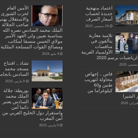
اعتماد منهجية
الأمين العام
جديدة لحساب
لحزب الشورى
أسعار الصرف
والاستقلال يهنئ
صاحب الجلالة
26 ديسمبر، 2023
الملك محمد السادس نصره الله
تلاميذ مغاربة
بمناسبة تعيين ولي العهد الأمير
يتألقون في
مولاي الحسن منسقا لمكاتب
منافسات
ومصالح القوات المسلحة الملكية
الأولمبياد العربية
4 مايو، 2026
رياضيات برسم 2020
تشاد .. افتتاح
مسجد محمد
فاس .. إجهاض
السادس بانجامي
محاولة لتهريب
9 مارس، 2026
طنين و60
كيلوغراما من
بوريطة: جلالة
 الشيرا
الملك محمد
السادس يعتبر
دائما أمن
واستقرار دول الخليج العربي من
أمن المغرب
9 مارس، 2026