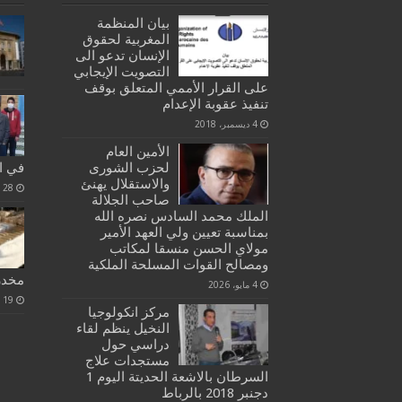
بيان المنظمة
المغربية لحقوق
الإنسان تدعو الى
التصويت الإيجابي
على القرار الأممي المتعلق بوقف
تنفيذ عقوبة الإعدام
4 ديسمبر، 2018
الأمين العام
لحزب الشورى
في ال
والاستقلال يهنئ
28 ديسمبر، 2020
صاحب الجلالة
الملك محمد السادس نصره الله
بمناسبة تعيين ولي العهد الأمير
مولاي الحسن منسقا لمكاتب
ومصالح القوات المسلحة الملكية
مخدر
4 مايو، 2026
19 فبراير، 2020
مركز انكولوجيا
النخيل ينظم لقاء
دراسي حول
مستجدات علاج
السرطان بالاشعة الحديتة اليوم 1
دجنبر 2018 بالرباط