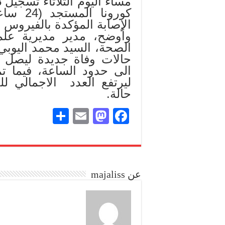
كورونا 
الإصابة المؤكدة بالفيروس بالمملك
وأوضح، مدير مديرية علم 
الصحة، السيد محمد اليوبي
الى حدود الساعة، فيما 
حالة.
S
E
M
Fa
ha
m
as
ce
re
ail
to
bo
do
ok
عن majaliss
n