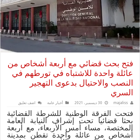
فتح بحث قضائي مع أربعة أشخاص من
عائلة واحدة للاشتباه في تورطهم في
النصب والاحتيال بدعوى التهجير
السري
majaliss
30 ديسمبر، 2021
أخبار عامة
اضف تعليق
فتحت الفرقة الوطنية للشرطة القضائية
بحثا قضائيا تحت إشراف النيابة العامة
المختصة، مساء أمس الأربعاء، مع أربعة
أشخاص من عائلة واحدة تقطن بمدينة