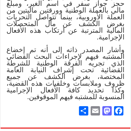
حجز جواز سفر في اسم الغير، ومبلغ
مالي بالعملة الوطنية وورقتين ماليتين من
العملة الأوروبية، بينما تتواصل التحريات
بغرض الكشف عن مآل المتحصلات
المالية المترتبة عن ارتكاب هذه الأفعال
الإجرامية.
وأشار المصدر ذاته إلى أنه تم إخضاع
المشتبه فيهم لإجراءات البحث القضائي
الذي تجريه الفرقة الوطنية للشرطة
القضائية تحت إشراف النيابة العامة
المختصة، بغرض الكشف عن جميع
ظروف وملابسات وخلفيات هذه القضية،
وكذا تحديد كافة الأفعال الإجرامية
المنسوبة للمشتبه فيهم الموقوفين.
S
E
M
Fa
ha
m
as
ce
re
ail
to
bo