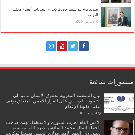
تحديد يوم 23 شتنبر 2026 لإجراء انتخابات أعضاء مجلس
النواب
9 مارس، 2026
منشورات شائعة
بيان المنظمة المغربية لحقوق الإنسان تدعو الى
التصويت الإيجابي على القرار الأممي المتعلق بوقف
تنفيذ عقوبة الإعدام
4 ديسمبر، 2018
الأمين العام لحزب الشورى والاستقلال يهنئ صاحب
الجلالة الملك محمد السادس نصره الله بمناسبة
تعيين ولي العهد الأمير مولاي الحسن منسقا لمكاتب