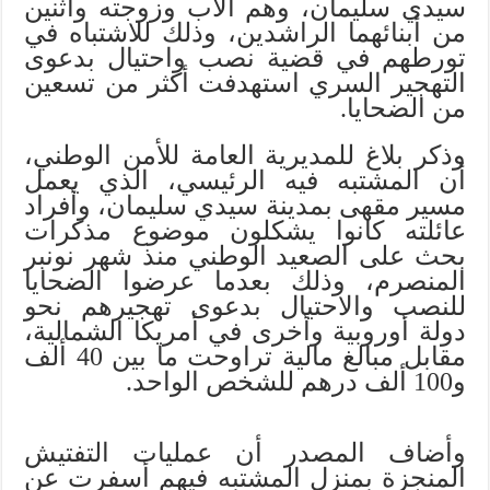
سيدي سليمان، وهم الأب وزوجته واثنين
من أبنائهما الراشدين، وذلك للاشتباه في
تورطهم في قضية نصب واحتيال بدعوى
التهجير السري استهدفت أكثر من تسعين
من الضحايا.
وذكر بلاغ للمديرية العامة للأمن الوطني،
أن المشتبه فيه الرئيسي، الذي يعمل
مسير مقهى بمدينة سيدي سليمان، وأفراد
عائلته كانوا يشكلون موضوع مذكرات
بحث على الصعيد الوطني منذ شهر نونبر
المنصرم، وذلك بعدما عرضوا الضحايا
للنصب والاحتيال بدعوى تهجيرهم نحو
دولة أوروبية وأخرى في أمريكا الشمالية،
مقابل مبالغ مالية تراوحت ما بين 40 ألف
و100 ألف درهم للشخص الواحد.
وأضاف المصدر أن عمليات التفتيش
المنجزة بمنزل المشتبه فيهم أسفرت عن