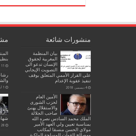
منشورات شائعة
مشا
بيان المنظمة
المن
المغربية لحقوق
بنظير
الإنسان تدعو الى
11 يوليو، 2023
التصويت الإيجابي
رشاش
على القرار الأممي المتعلق بوقف
والش
تنفيذ عقوبة الإعدام
1 أبريل، 2020
4 ديسمبر، 2018
الأمين العام
لحزب الشورى
والاستقلال يهنئ
صاحب الجلالة
شهادة
الملك محمد السادس نصره الله
بمناسبة تعيين ولي العهد الأمير
28 نوفمبر، 2020
مولاي الحسن منسقا لمكاتب
ومصالح القوات المسلحة الملكية