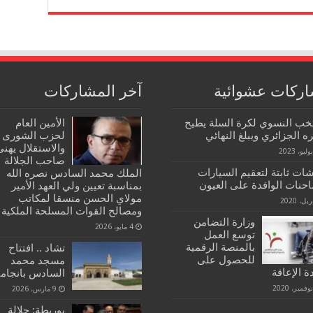
ركات عشوائية
آخر المشاركات
تخب النسوي لكرة السلة يطيح
الأمين العام
ه الجزائري ويبلغ النهائي
لحزب الشورى
والاستقلال يهنئ
صاحب الجلالة
ات ثابتة لتعقيم السيارات
الملك محمد السادس نصره الله
احنات الوافدة على العيون
بمناسبة تعيين ولي العهد الأمير
مولاي الحسن منسقا لمكاتب
ومصالح القوات المسلحة الملكية
وزارة التضامن
4 مايو، 2026
توسع العمل
بالمنصة الرقمية
تشاد .. افتتاح
للحصول على
مسجد محمد
 الإعاقة
السادس بانجامي
9 مارس، 2026
بوريطة: جلالة