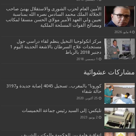
الأمين العام لحزب الشورى والاستقلال يهنئ صاحب
الجلالة الملك محمد السادس نصره الله بمناسبة
تعيين ولي العهد الأمير مولاي الحسن منسقا لمكاتب
ومصالح القوات المسلحة الملكية
4 مايو، 2026
مركز انكولوجيا النخيل ينظم لقاء دراسي حول
مستجدات علاج السرطان بالاشعة الحديتة اليوم 1
دجنبر 2018 بالرباط
1 ديسمبر، 2018
مشاركات عشوائية
كورونا” بالمغرب.. تسجيل 4045 إصابة جديدة و3197
حالة شفاء
25 أكتوبر، 2020
تليكس: إلى السيد رئيس جماعة الخميسات
2 يونيو، 2023
اتفاقية هامة بين الحكومة والمكتب الشريف