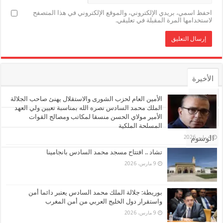
احفظ اسمي، بريدي الإلكتروني، والموقع الإلكتروني في هذا المتصفح
لاستخدامها المرة المقبلة في تعليقي.
الأخيرة
الأشهر
الأمين العام لحزب الشورى والاستقلال يهنئ صاحب الجلالة
الملك محمد السادس نصره الله بمناسبة تعيين ولي العهد
الأمير مولاي الحسن منسقا لمكاتب ومصالح القوات
تعليقات
المسلحة الملكية
4 مايو، 2026
الوسوم
تشاد .. افتتاح مسجد محمد السادس بانجامينا
9 مارس، 2026
بوريطة: جلالة الملك محمد السادس يعتبر دائما أمن
واستقرار دول الخليج العربي من أمن المغرب
9 مارس، 2026