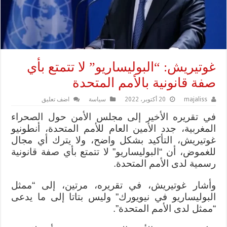
غوتيريش: “البوليساريو” لا تتمتع بأي
صفة قانونية بالأمم المتحدة
majaliss
20 أكتوبر، 2022
سياسة
اضف تعليق
في تقريره الأخير إلى مجلس الأمن حول الصحراء
المغربية، جدد الأمين العام للأمم المتحدة، أنطونيو
غوتيريش، التأكيد بشكل واضح، ولا يترك أي مجال
للغموض، أن “البوليساريو” لا تتمتع بأي صفة قانونية
رسمية لدى الأمم المتحدة.
وأشار غوتيريش، في تقريره، مرتين، إلى “ممثل
البوليساريو في نيويورك” وليس بتاتا إلى ما يدعى
“ممثل لدى الأمم المتحدة”.