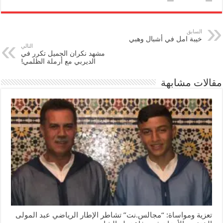
السابق
خيبة امل في أشبال وهبي
التالي
مشهد نكران الجميل تكرر في
الديربي مع أرملة الظلمي!
مقالات مشابهة
تعزية ومواساة: “مجالس.نت” تشاطر الإطار الرياضي عبد المولى