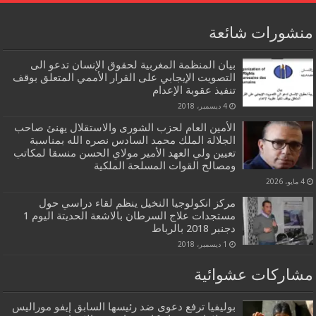
منشورات شائعة
بيان المنظمة المغربية لحقوق الإنسان تدعو الى
التصويت الإيجابي على القرار الأممي المتعلق بوقف
تنفيذ عقوبة الإعدام
4 ديسمبر، 2018
الأمين العام لحزب الشورى والاستقلال يهنئ صاحب
الجلالة الملك محمد السادس نصره الله بمناسبة
تعيين ولي العهد الأمير مولاي الحسن منسقا لمكاتب
ومصالح القوات المسلحة الملكية
4 مايو، 2026
مركز انكولوجيا النخيل ينظم لقاء دراسي حول
مستجدات علاج السرطان بالاشعة الحديتة اليوم 1
دجنبر 2018 بالرباط
1 ديسمبر، 2018
مشاركات عشوائية
بوليفيا ترفع دعوى ضد رئيسها السابق إيفو موراليس