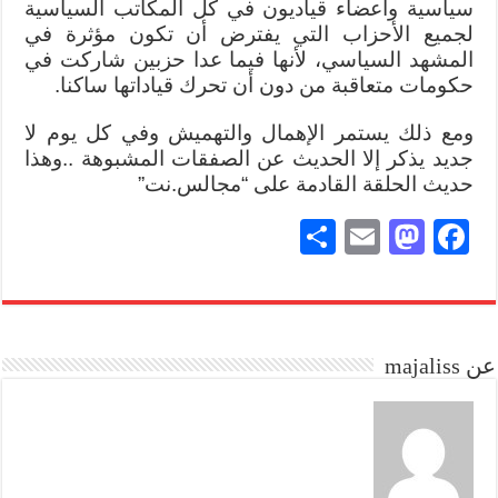
سياسية وأعضاء قياديون في كل المكاتب السياسية
لجميع الأحزاب التي يفترض أن تكون مؤثرة في
المشهد السياسي، لأنها فيما عدا حزبين شاركت في
حكومات متعاقبة من دون أن تحرك قياداتها ساكنا.
ومع ذلك يستمر الإهمال والتهميش وفي كل يوم لا
جديد يذكر إلا الحديث عن الصفقات المشبوهة ..وهذا
حديث الحلقة القادمة على “مجالس.نت”
S
E
M
Fa
ha
m
as
ce
re
ail
to
bo
do
ok
عن majaliss
n