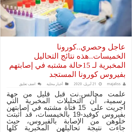
عاجل وحصري..كورونا
الخميسات..هذه نتائج التحاليل
المخبرية لـ 15حالة مشتبه في إصابتهم
بفيروس كورونا المستجد
majaliss
21 أبريل، 2020
أخبار محلية
اضف تعليق
علمت مجالس.نت قبل قليل من جهة
رسمية، أن التحليلات المخبرية التي
أجريت على 15 فتاة مشتبه في إصابتهن
بفيروس كوفيد-19 بالخيمسات، قد أثبتت
خلوهن من الإصابة بالفيروس، حيث
جاءت نتيجة تحاليلهن المخبرية كلها