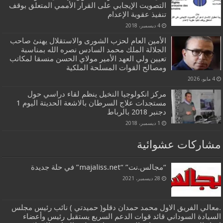
التصويت الإيجابي على القرار الأممي المتعلق بوقف
تنفيذ عقوبة الإعدام
4 ديسمبر، 2018
الأمين العام لحزب الشورى والاستقلال يهنئ صاحب
الجلالة الملك محمد السادس نصره الله بمناسبة
تعيين ولي العهد الأمير مولاي الحسن منسقا لمكاتب
ومصالح القوات المسلحة الملكية
4 مايو، 2026
مركز انكولوجيا النخيل ينظم لقاء دراسي حول
مستجدات علاج السرطان بالاشعة الحديتة اليوم 1
دجنبر 2018 بالرباط
1 ديسمبر، 2018
مشاركات عشوائية
“مجالس.نت” “majaliss.net” في حلة جديدة
28 ديسمبر، 2021
.معالي الفريق الاول محمد حمدان دقلو( حميدتي ) نائب رئيس مجلس
السيادة السوداني قائد قوات الدعم السريع يستقبل رئيس وأعضاء