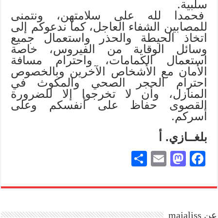
سلبية.
فحمدا لله على سلامتهن، ونتمنى
للمصابين الشفاء العاجل، كما ندعوكم إلى
اتخاذ الحيطة والحذر واستعمال جميع
وسائل الوقاية من الفيروس، خاصة
استعمال الكمامات، واحترام مسافة
الأمان مع الأشخاص الآخرين وبالخصوص
احترام الحجر الصحي والمكوث في
المنازل، وأن لا تخرجوا إلا للضرورة
القصوى حفاظ على أنفسكم وعلى
أسركم.
بلغــازي. أ
S
E
M
Fa
ha
m
as
ce
re
ail
to
bo
do
ok
عن majaliss