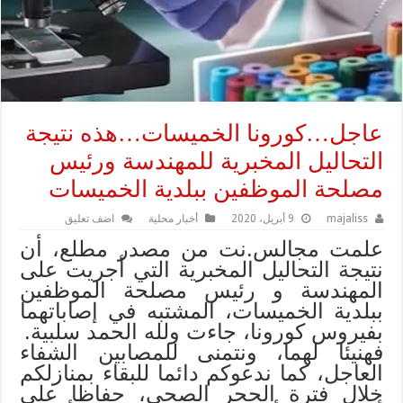
عاجل…كورونا الخميسات…هذه نتيجة
التحاليل المخبرية للمهندسة ورئيس
مصلحة الموظفين ببلدية الخميسات
majaliss
9 أبريل، 2020
أخبار محلية
اضف تعليق
علمت مجالس.نت من مصدر مطلع، أن
نتيجة التحاليل المخبرية
التي أجريت على
المهندسة و رئيس مصلحة الموظفين
ببلدية الخميسات، المشتبه في إصاباتهما
بفيروس كورونا، جاءت ولله الحمد سلبية.
فهنيئا لهما، ونتمنى للمصابين الشفاء
العاجل، كما ندعوكم دائما للبقاء بمنازلكم
خلال فترة الحجر الصحي، حفاظا على