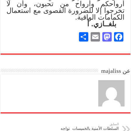
أرواحكم وأرواح من تحبون، وأن لا
تخرجوا إلا للضرورة القصوى مع استعمال
الكمامات الواقية.
بلغــازي. أ
S
E
M
Fa
ha
m
as
ce
re
ail
to
bo
do
ok
عن majaliss
n
السابق
السلطات الأمنية بالخميسات تواجه