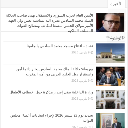
الأخيرة
الأشهر
الأمين العام لحزب الشورى والاستقلال يهنئ صاحب الجلالة
الملك محمد السادس نصره الله بمناسبة تعيين ولي العهد
الأمير مولاي الحسن منسقا لمكاتب ومصالح القوات
تعليقات
المسلحة الملكية
4 مايو، 2026
الوسوم
تشاد .. افتتاح مسجد محمد السادس بانجامينا
9 مارس، 2026
بوريطة: جلالة الملك محمد السادس يعتبر دائما أمن
واستقرار دول الخليج العربي من أمن المغرب
9 مارس، 2026
وزارة الداخلية تنفي إصدار مذكرة حول اختطاف الأطفال
9 مارس، 2026
تحديد يوم 23 شتنبر 2026 لإجراء انتخابات أعضاء مجلس
النواب
9 مارس، 2026