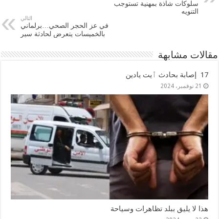
سلوكات شاذة بمهنية تستوجب
التنويه
التالي
في عز الحجر الصحي…برلماني
بالخميسات يتعرض لحادثة سير
مقالات مشابهة
17 إصابة بحادث ٱيت يادين
21 نوفمبر، 2024
هذا لا يليق ببلد تظاهرات وسياحة