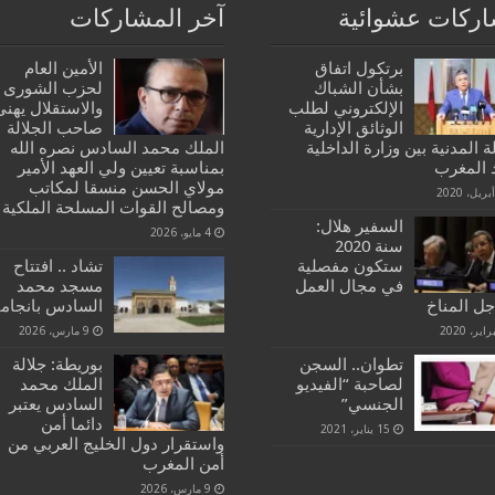
ركات عشوائية
آخر المشاركات
برتكول اتفاق
الأمين العام
بشأن الشباك
لحزب الشورى
الإلكتروني لطلب
والاستقلال يهنئ
الوثائق الإدارية
صاحب الجلالة
ة المدنية بين وزارة الداخلية
الملك محمد السادس نصره الله
د المغرب
بمناسبة تعيين ولي العهد الأمير
مولاي الحسن منسقا لمكاتب
ومصالح القوات المسلحة الملكية
السفير هلال:
4 مايو، 2026
سنة 2020
ستكون مفصلية
تشاد .. افتتاح
في مجال العمل
مسجد محمد
جل المناخ
السادس بانجامي
9 مارس، 2026
تطوان.. السجن
بوريطة: جلالة
لصاحبة “الفيديو
الملك محمد
الجنسي”
السادس يعتبر
دائما أمن
15 يناير، 2021
واستقرار دول الخليج العربي من
أمن المغرب
9 مارس، 2026