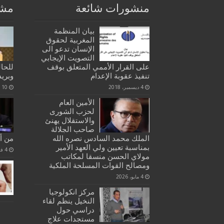
منشورات شائعة
مشا
بيان المنظمة
المغربية لحقوق
الإنسان تدعو الى
التصويت الإيجابي
على القرار الأممي المتعلق بوقف
للحال
تنفيذ عقوبة الإعدام
وبري
4 ديسمبر، 2018
10 أبريل، 2020
الأمين العام
لحزب الشورى
والاستقلال يهنئ
صاحب الجلالة
الملك محمد السادس نصره الله
من أ
بمناسبة تعيين ولي العهد الأمير
4 فبراير، 2020
مولاي الحسن منسقا لمكاتب
ومصالح القوات المسلحة الملكية
4 مايو، 2026
مركز انكولوجيا
النخيل ينظم لقاء
دراسي حول
مستجدات علاج