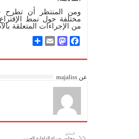
ومن المنتظر أن تطرح خ
مختلفة حول نمط الإقتراع
من الإجراءات المتعلقة بالا
S
E
M
Fa
ha
m
as
ce
re
ail
to
bo
do
ok
عن majaliss
n
السابق
مجلس وزراء الداخلية العرب..