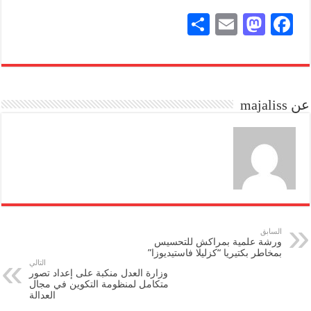
S
E
M
Fa
ha
m
as
ce
re
ail
to
bo
do
ok
عن majaliss
n
السابق
ورشة علمية بمراكش للتحسيس
بمخاطر بكتيريا “كزليلا فاستيديوزا”
التالي
وزارة العدل منكبة على إعداد تصور
متكامل لمنظومة التكوين في مجال
العدالة