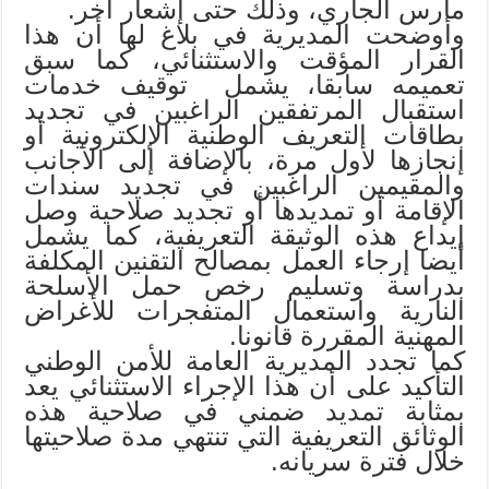
مارس الجاري، وذلك حتى إشعار آخر.
وأوضحت المديرية في بلاغ لها أن هذا
القرار المؤقت والاستثنائي، كما سبق
تعميمه سابقا، يشمل توقيف خدمات
استقبال المرتفقين الراغبين في تجديد
بطاقات التعريف الوطنية الإلكترونية أو
إنجازها لأول مرة، بالإضافة إلى الأجانب
والمقيمين الراغبين في تجديد سندات
الإقامة أو تمديدها أو تجديد صلاحية وصل
إيداع هذه الوثيقة التعريفية، كما يشمل
أيضا إرجاء العمل بمصالح التقنين المكلفة
بدراسة وتسليم رخص حمل الأسلحة
النارية واستعمال المتفجرات للأغراض
المهنية المقررة قانونا.
كما تجدد المديرية العامة للأمن الوطني
التأكيد على أن هذا الإجراء الاستثنائي يعد
بمثابة تمديد ضمني في صلاحية هذه
الوثائق التعريفية التي تنتهي مدة صلاحيتها
خلال فترة سريانه.