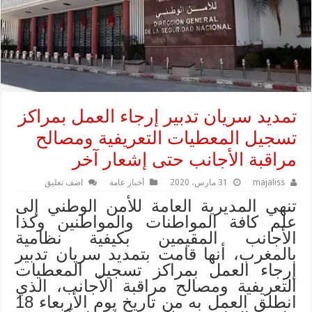
تمديد سريان تدبير إرجاء العمل بمراكز
تسجيل المعطيات التعريفية ومصالح
مراقبة الأجانب حتى إشعار آخر
majaliss
31 مارس، 2020
أخبار عامة
اضف تعليق
تنهي المديرية العامة للأمن الوطني إلى
علم كافة المواطنات والمواطنين وكذا
الأجانب المقيمين بكيفية نظامية
بالمغرب، أنها قامت بتمديد سريان تدبير
إرجاء العمل بمراكز تسجيل المعطيات
التعريفية ومصالح مراقبة الأجانب، الذي
انطلق العمل به من تاريخ يوم الأربعاء 18