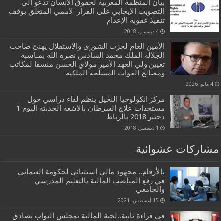
بيان المنظمة المغربية لحقوق الإنسان تدعو الى
التصويت الإيجابي على القرار الأممي المتعلق بوقف
تنفيذ عقوبة الإعدام
4 ديسمبر، 2018
الأمين العام لحزب الشورى والاستقلال يهنئ صاحب
الجلالة الملك محمد السادس نصره الله بمناسبة
تعيين ولي العهد الأمير مولاي الحسن منسقا لمكاتب
ومصالح القوات المسلحة الملكية
4 مايو، 2026
مركز انكولوجيا النخيل ينظم لقاء دراسي حول
مستجدات علاج السرطان بالاشعة الحديتة اليوم 1
دجنبر 2018 بالرباط
1 ديسمبر، 2018
مشاركات عشوائية
بالأرقام.. مجهود مالي استثنائي لحكومة العثماني
في رفع المناصب المالية بالتعليم المدرسي
والجامعي
15 أغسطس، 2021
في قراءة ثانية..لجنة المالية بمجلس النواب تصادق