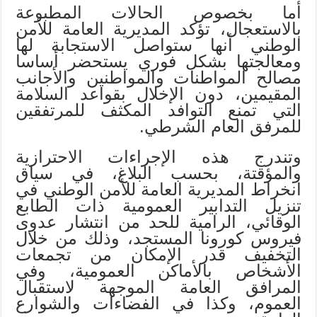
أما بخصوص الحالات المطبوعة
بالاستعجال، تؤكد المديرية العامة للأمن
الوطني أنها ستواصل الاستجابة لها
ومعالجتها بشكل فوري يستحضر أساسا
مصالح المواطنات والمواطنين والأجانب
المقيمين، دون الإخلال بقواعد السلامة
التي تمنع التوافد المكثف للمرتفقين
للمرفق العام الشرطي.
وتندرج هذه الإجراءات الاحترازية
والمؤقتة، بحسب البلاغ، في سياق
انخراط المديرية العامة للأمن الوطني في
تنزيل التدابير العمومية ذات الطابع
الوقائي، الرامية للحد من انتشار عدوى
فيروس كورونا المستجد، وذلك من خلال
التخفيف قدر الإمكان من تجمعات
الأشخاص بالأماكن العمومية، وفي
المرافق العامة الموجهة لاستقبال
العموم، وكذا في الفضاءات والشوارع