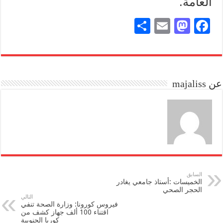
العامة.
S
E
M
Fa
ha
m
as
ce
re
ail
to
bo
do
ok
عن majaliss
n
السابق
الخميسات :أستاذ جامعي يغادر
الحجر الصحي
التالي
فيروس كورونا: وزارة الصحة تنفي
اقتناء 100 ألف جهاز كشف من
كوريا الجنوبية