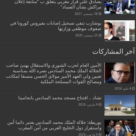
يصادق على قرار مغربي يتعلق ب “متابعة إعلان
مراكش بشأن الفساد”
18 ديسمبر، 2021
بوشارب تنفي تسجيل إصابات بفيروس كورونا في
صفوف موظفي وزارتها
25 سبتمبر، 2020
آخر المشاركات
الأمين العام لحزب الشورى والاستقلال يهنئ صاحب
الجلالة الملك محمد السادس نصره الله بمناسبة
تعيين ولي العهد الأمير مولاي الحسن منسقا لمكاتب
ومصالح القوات المسلحة الملكية
4 مايو، 2026
تشاد .. افتتاح مسجد محمد السادس بانجامينا
9 مارس، 2026
بوريطة: جلالة الملك محمد السادس يعتبر دائما أمن
واستقرار دول الخليج العربي من أمن المغرب
9 مارس، 2026