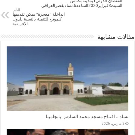
القفطان الدولي1بمدينةمكناس
السبت8فبراير2020الساعة6مساءبقصرالعراقي
التالي
الداخلة “معجزة” يمكن تقديمها
كنموذج للتنمية بالنسبة للدول
الإفريقية
مقالات مشابهة
تشاد .. افتتاح مسجد محمد السادس بانجامينا
9 مارس، 2026