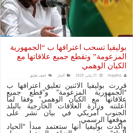
بوليفيا تسحب اعترافها ب “الجمهورية
المزعومة” وتقطع جميع علاقاتها مع
الكيان الوهمي
majaliss
21 يناير، 2020
أخبار
اضف تعليق
قررت بوليفيا الاثنين تعليق اعترافها ب
“الجمهورية المزعومة” و”قطع جميع
علاقاتها مع الكيان الوهمي” وفقا لما
أعلنته وزارة العلاقات الخارجية بالبلد
الجنوب أمريكي في بيان نشر على
موقعها الرسمي.
وأكدت بوليفيا أنها ستعتمد مبدأ “الحياد