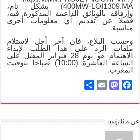
400MW-LOI1309.MA) بشكل تام،
وإرفاقه بالوثائق الداعمة المذكورة فيه،
فضلا عن تقديم أي معلومات أخرى
مناسبة.
وحسب البلاغ، فإن آخر أجل لاستلام
ملفات الرد على هذا الطلب لإبداء
الاهتمام هو يوم 28 فبراير المقبل على
الساعة العاشرة (10:00) صباحا بتوقيت
المغرب.
S
E
M
Fa
ha
m
as
ce
re
ail
to
bo
do
ok
عن majaliss
n