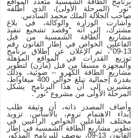
برنامج الطاقة الشمسية متعدد المواقع
“نور” (المرحلة الأولى)، الذي أطلقه
صاحب الجلالة الملك محمد السادس.
وأشارت الوزارة والوكالة، في بلاغ
مشترك، إلى أنه “وقصد تشجيع تنفيذ
مشاريع الطاقة الشمسية من قبل
الفاعلين الخواص في إطار القانون رقم
13-09″، تم الإعلان عن إطلاق برنامج
توزيع القدرات في المواقع المؤهلة
والمجهزة مسبقا من قبل (مازن) لتطوير
مشاريع الطاقة الكهرو – ضوئية، وذلك
بقدرة إجمالية تبلغ حوالي 400 ميغاواط،
مشيرين إلى أن هذا البرنامج يشكل
المرحلة الأولى من مشروع “نور”.
وأضاف المصدر ذاته، أن وثيقة طلب
إبداء الاهتمام تروم، بالأساس، تزويد
مختلف الفاعلين الخواص الراغبين في
تطوير مشاريع الطاقة الشمسية في إطار
القانون 13-09، بوصف للبرنامج المذكور