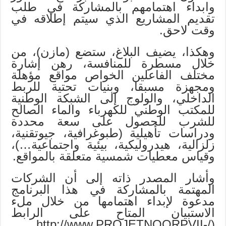
وابداء اهتمامهم بالمشاركة في طلب
تقديم المشاريع الذي سيتم إطلاقه في
وقت لاحق.
وهكذا، يضيف البلاغ، ستضع (مازن)، من
خلال مسطرة للمنافسة، رهن إشارة
مختلف الفاعلين الخواص مواقع مؤهلة
ومجهزة مسبقا، وبنيات تحتية للربط
الداخلي، والولوج إلى الشبكة الوطنية
للمكتب الوطني للكهرباء والماء الصالح
للشرب للحصول على سعة محددة
ودراسات تأهيلية (طبوغرافية، جيوتقنية،
زلزالية، هيدروليكية، بيئية واجتماعية…)،
وقياس معطيات شمسية متعلقة بالمواقع.
وأشار المصدر ذاته إلى أن الشركات
المهتمة بالمشاركة في هذا البرنامج
مدعوة لإبداء اهتمامها من خلال ملء
الاستبيان المتاح على الرابط
(/http://www.PROJETNOORPVII-