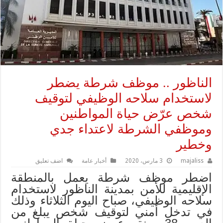
الناظور .. موظف شرطة يضطر
لاستخدام سلاحه الوظيفي لتوقيف
شخص عرّض حياة المواطنين
وموظفي الشرطة لاعتداء جدي
وخطير
majaliss
3 مارس، 2020
أخبار عامة
اضف تعليق
اضطر موظف شرطة يعمل بالمنطقة
الإقليمية للأمن بمدينة الناظور لاستخدام
سلاحه الوظيفي، صباح اليوم الثلاثاء وذلك
في تدخل أمني لتوقيف شخص يبلغ من