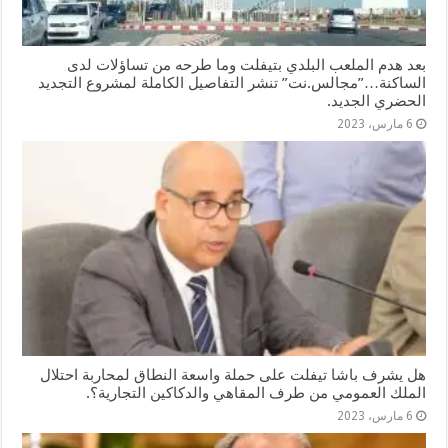
بعد هدم الملعب البلدي بتيفلت وما طرحه من تساؤلات لدى
الساكنة…”مجالس.نت” تنشر التفاصيل الكاملة لمشروع التجديد
الحضري الجديد.
6 مارس، 2023
هل يشرف باشا تيفلت على حملة واسعة النطاق لمحاربة احتلال
الملك العمومي من طرف المقاهي والدكاكين التجارية؟.
6 مارس، 2023