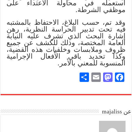
استعمله في محاولة الاعتداء على
موظفي الشرطة.
وقد تم، حسب البلاغ، الاحتفاظ بالمشتبه
فيه تحت تدبير الحراسة النظرية، رهن
إشارة البحث الذي تشرف عليه النيابة
العامة المختصة، وذلك للكشف عن جميع
ظروف وملابسات وخلفيات هذه القضية،
وكذا تحديد باقي الأفعال الإجرامية
المنسوبة للمعني بالأمر.
S
E
M
Fa
ha
m
as
ce
re
ail
to
bo
do
ok
عن majaliss
n