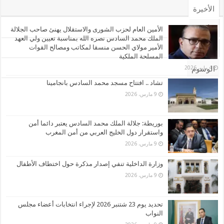
الأخيرة
الأشهر
الأمين العام لحزب الشورى والاستقلال يهنئ صاحب الجلالة
الملك محمد السادس نصره الله بمناسبة تعيين ولي العهد
الأمير مولاي الحسن منسقا لمكاتب ومصالح القوات
تعليقات
المسلحة الملكية
4 مايو، 2026
الوسوم
تشاد .. افتتاح مسجد محمد السادس بانجامينا
9 مارس، 2026
بوريطة: جلالة الملك محمد السادس يعتبر دائما أمن
واستقرار دول الخليج العربي من أمن المغرب
9 مارس، 2026
وزارة الداخلية تنفي إصدار مذكرة حول اختطاف الأطفال
9 مارس، 2026
تحديد يوم 23 شتنبر 2026 لإجراء انتخابات أعضاء مجلس
النواب