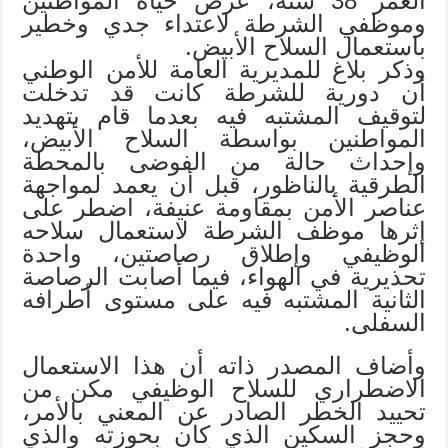
العمر 38 سنة، عرض حياة المواطنين
وموظفي الشرطة لاعتداء جدي وخطير
باستعمال السلاح الأبيض.
وذكر بلاغ للمديرية العامة للأمن الوطني
أن دورية للشرطة كانت قد تدخلت
لتوقيف المشتبه فيه بعدما قام بتهديد
المواطنين بواسطة السلاح الأبيض،
وإحداث حالة من الفوضى بالمحطة
الطرقية بالناظور، قبل أن يعمد لمواجهة
عناصر الأمن بمقاومة عنيفة، اضطر على
إثرها موظف الشرطة لاستعمال سلاحه
الوظيفي وإطلاق رصاصتين، واحدة
تحذيرية في الهواء، فيما أصابت الرصاصة
الثانية المشتبه فيه على مستوى أطرافه
السفلى.
وأضاف المصدر ذاته أن هذا الاستعمال
الاضطراري للسلاح الوظيفي مكن من
تحييد الخطر الصادر عن المعني بالأمر،
وحجز السكين الذي كان بحوزته والذي