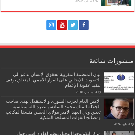
9 مارس، 2026
منشورات شائعة
بيان المنظمة المغربية لحقوق الإنسان تدعو الى
التصويت الإيجابي على القرار الأممي المتعلق بوقف
تنفيذ عقوبة الإعدام
4 ديسمبر، 2018
الأمين العام لحزب الشورى والاستقلال يهنئ صاحب
الجلالة الملك محمد السادس نصره الله بمناسبة
تعيين ولي العهد الأمير مولاي الحسن منسقا لمكاتب
ومصالح القوات المسلحة الملكية
4 مايو، 2026
مركز انكولوجيا النخيل ينظم لقاء دراسي حول