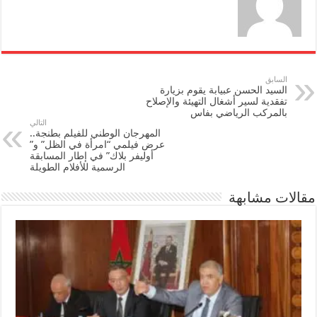
السابق
السيد الحسن عبيابة يقوم بزيارة
تفقدية لسير أشغال التهيئة والإصلاح
بالمركب الرياضي بفاس
التالي
المهرجان الوطني للفيلم بطنجة..
عرض فيلمي “امرأة في الظل” و”
أوليفر بلاك” في إطار المسابقة
الرسمية للأفلام الطويلة
مقالات مشابهة